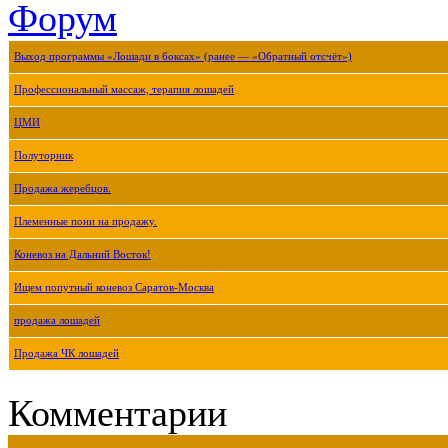
Форум
Выход программы «Лошади в боксах» (ранее — «Обратный отсчёт»)
Профессиональный массаж, терапия лошадей
ЦМИ
Полуторник
Продажа жеребцов.
Племенные пони на продажу.
Коневоз на Дальний Восток!
Ищем попутный коневоз Саратов-Москва
продажа лошадей
Продажа ЧК лошадей
Комментарии