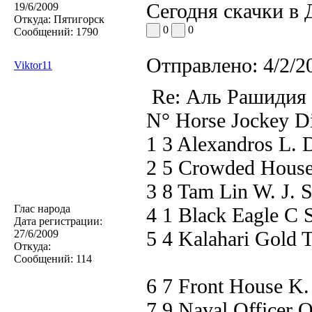
Сегодня скачки в 
19/6/2009
Откуда:
Пятигорск
0
0
Сообщений:
1790
Отправлено:
4/2/2
Viktor11
Re: Аль Рашидия
N° Horse Jockey Di
1 3 Alexandros L. D
2 5 Crowded House 
3 8 Tam Lin W. J. 
Глас народа
4 1 Black Eagle C 
Дата регистрации:
5 4 Kalahari Gold 
27/6/2009
Откуда:
Сообщений:
114
6 7 Front House K.
7 9 Naval Officer O