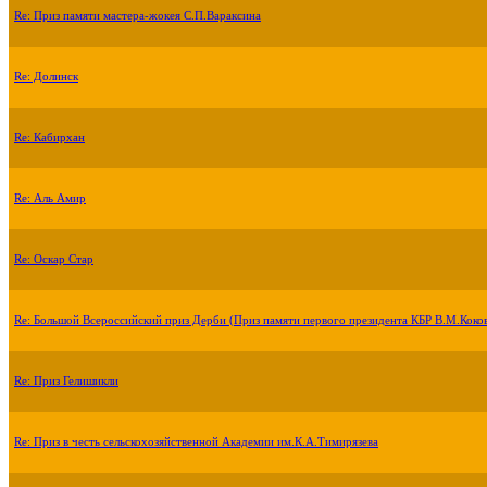
Re: Приз памяти мастера-жокея С.П.Вараксина
Re: Долинск
Re: Кабирхан
Re: Аль Амир
Re: Оскар Стар
Re: Большой Всероссийский приз Дерби (Приз памяти первого президента КБР В.М.Коко
Re: Приз Гелишикли
Re: Приз в честь сельскохозяйственной Академии им.К.А.Тимирязева