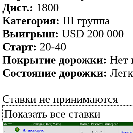
Дист.:
1800
Категория:
III группа
Выигрыш:
USD 200 000
Старт:
20-40
Покрытие дорожки:
Нет 
Состояние дорожки:
Легк
Ставки не принимаются
Показать все ставки
Место
Лошадь (Отец/Мать)
Номер
Резвость
Интервал
Алекcaндрoc
1
3
1.51,74
Годоль