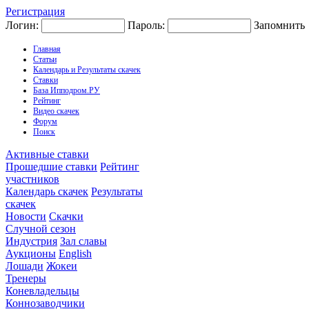
Регистрация
Логин:
Пароль:
Запомнить
Главная
Статьи
Календарь и Результаты скачек
Ставки
База Ипподром.РУ
Рейтинг
Видео скачек
Форум
Поиск
Активные ставки
Прошедшие ставки
Рейтинг
участников
Календарь скачек
Результаты
скачек
Новости
Скачки
Случной сезон
Индустрия
Зал славы
Аукционы
English
Лошади
Жокеи
Тренеры
Коневладельцы
Коннозаводчики