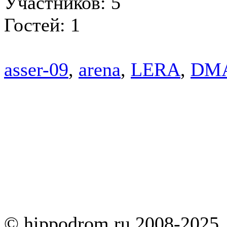
Участников: 5
Гостей: 1
asser-09
,
arena
,
LERA
,
DM
© hippodrom.ru 2008-2025.