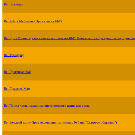
Re: Паландер
Re: Кубок Майлеров (Приз в честь КБР)
Re: Приз Министерства сельского хозяйства КБР (Приз в честь года единства народов Ро
Re: Турафриф
Re: Практикал Бой
Re: Джамила Маф
Re: Приз в честь праздника чистокровного коннозаводства
Re: Большой приз (Приз Ассоциации коневодов Кубани "Скаковое общество")