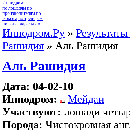
Ипподромы
по лошадям
по
производителям
по
жокеям
по тренерам
по коневладельцам
Ипподром.Ру
»
Результаты
Рашидия
» Аль Рашидия
Аль Рашидия
Дата: 04-02-10
Ипподром:
Мейдан
Участвуют:
лошади четыр
Порода:
Чистокровная анг