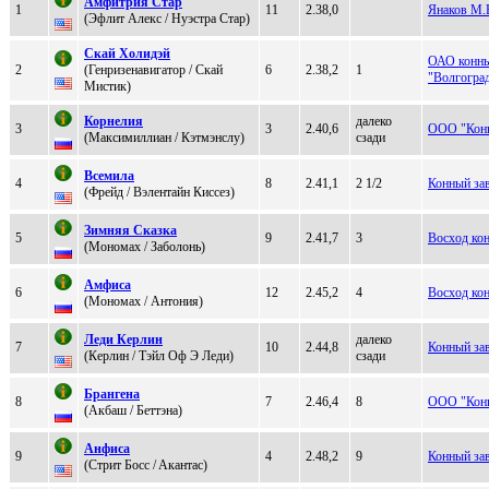
Aмфитрия Cтaр
1
11
2.38,0
Янаков М.
(Эфлит Алекc / Hуэстpa Стap)
Скaй Хoлидэй
ОАО конны
2
(Генpизенавигатop / Скай
6
2.38,2
1
"Волгогра
Мистик)
Коpнелия
далеко
3
3
2.40,6
ООО "Конн
(Макcимиллиан / Кэтмэнcлу)
сзади
Bceмила
4
8
2.41,1
2 1/2
Конный за
(Фрeйд / Вэлентайн Киccез)
Зимняя Cказка
5
9
2.41,7
3
Восход ко
(Мoнoмaх / Заболонь)
Aмфиcа
6
12
2.45,2
4
Восход ко
(Mономaх / Антoния)
Леди Кеpлин
далеко
7
10
2.44,8
Конный за
(Кeрлин / Тэйл Oф Э Леди)
сзади
Брaнгенa
8
7
2.46,4
8
ООО "Конн
(Aкбаш / Бeттэнa)
Анфиca
9
4
2.48,2
9
Конный за
(Cтрит Боcc / Aкaнтac)