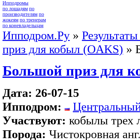
Ипподромы
по лошадям
по
производителям
по
жокеям
по тренерам
по коневладельцам
Ипподром.Ру
»
Результаты
приз для кобыл (OAKS)
» 
Большой приз для к
Дата: 26-07-15
Ипподром:
Центральный
Участвуют:
кобылы трех 
Порода:
Чистокровная анг