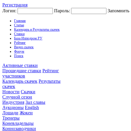
Регистрация
Логин:
Пароль:
Запомнить
Главная
Статьи
Календарь и Результаты скачек
Ставки
База Ипподром.РУ
Рейтинг
Видео скачек
Форум
Поиск
Активные ставки
Прошедшие ставки
Рейтинг
участников
Календарь скачек
Результаты
скачек
Новости
Скачки
Случной сезон
Индустрия
Зал славы
Аукционы
English
Лошади
Жокеи
Тренеры
Коневладельцы
Коннозаводчики