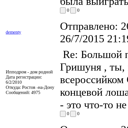
была выиграть
0
0
Отправлено:
2
dementy
26/7/2015 21:1
Re: Большой п
Гришуня , ты,
Ипподром - дом родной
всероссийком
Дата регистрации:
6/2/2010
Откуда:
Ростов -на-Дону
концевой лош
Сообщений:
4975
- это что-то н
0
0