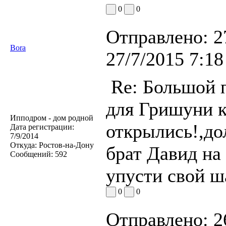
0
0
Отправлено:
2
Bora
27/7/2015 7:18
Re: Большой п
для Гришуни 
Ипподром - дом родной
открылись!,до
Дата регистрации:
7/9/2014
Откуда:
Ростов-на-Дону
брат Давид на
Сообщений:
592
упусти свой ша
0
0
Отправлено:
2