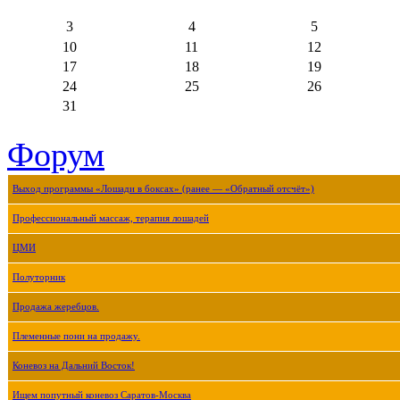
3
4
5
10
11
12
17
18
19
24
25
26
31
Форум
Выход программы «Лошади в боксах» (ранее — «Обратный отсчёт»)
Профессиональный массаж, терапия лошадей
ЦМИ
Полуторник
Продажа жеребцов.
Племенные пони на продажу.
Коневоз на Дальний Восток!
Ищем попутный коневоз Саратов-Москва