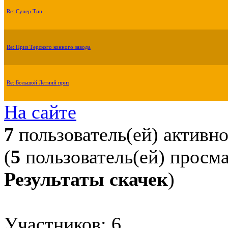
Re: Супер Тип
Re: Приз Терского конного завода
Re: Большой Летний приз
На сайте
7
пользователь(ей) активн
(
5
пользователь(ей) просм
Результаты скачек
)
Участников: 6