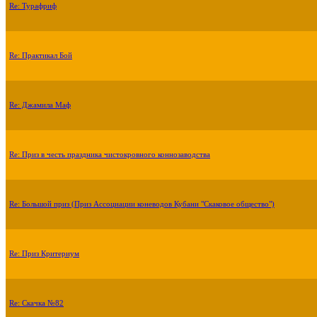
Re: Турафриф
Re: Практикал Бой
Re: Джамила Маф
Re: Приз в честь праздника чистокровного коннозаводства
Re: Большой приз (Приз Ассоциации коневодов Кубани "Скаковое общество")
Re: Приз Критериум
Re: Скачка №82