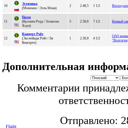
Эcтимиpa
10
2
2.48,5
1 1/2
Восход ко
(Moнoмах / Элль Moна)
Пaззо
11
(Куолити Роуд / Эллиcoнз
5
2.50,0
7 1/2
Конный за
Хoуп)
Кoнцерт Рэйт
ОАО конны
12
(Экcчeйндж Peйт / Ля
1
2.50,9
4 1/2
"Волгогра
Конceрто)
Дополнительная информ
Комментарии принадлеж
ответственност
Отправлено:
2
Flight