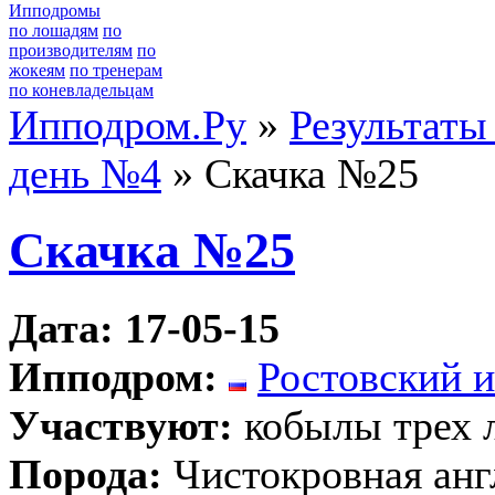
Ипподромы
по лошадям
по
производителям
по
жокеям
по тренерам
по коневладельцам
Ипподром.Ру
»
Результаты
день №4
» Скачка №25
Скачка №25
Дата: 17-05-15
Ипподром:
Ростовский 
Участвуют:
кобылы трех 
Порода:
Чистокровная анг