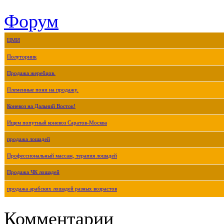
Форум
ЦМИ
Полуторник
Продажа жеребцов.
Племенные пони на продажу.
Коневоз на Дальний Восток!
Ищем попутный коневоз Саратов-Москва
продажа лошадей
Профессиональный массаж, терапия лошадей
Продажа ЧК лошадей
продажа арабских лошадей разных возрастов
Комментарии