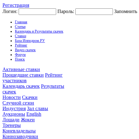
Регистрация
Логин:
Пароль:
Запомнить
Главная
Статьи
Календарь и Результаты скачек
Ставки
База Ипподром.РУ
Рейтинг
Видео скачек
Форум
Поиск
Активные ставки
Прошедшие ставки
Рейтинг
участников
Календарь скачек
Результаты
скачек
Новости
Скачки
Случной сезон
Индустрия
Зал славы
Аукционы
English
Лошади
Жокеи
Тренеры
Коневладельцы
Коннозаводчики