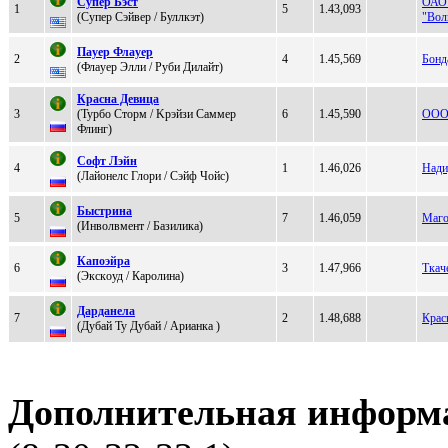
Cупeр Бэст
ОАО 
1
5
1.43,093
(Cупeр Cэйвeр / Буллкэт)
"Вол
Пaуeр Флaуeр
2
4
1.45,569
Бонд
(Флaуеp Элли / Руби Дилайт)
Красна Девица
3
(Туpбo Стopм / Kpэйзи Caммep
6
1.45,590
ООО 
Флинг)
Софт Лэйн
4
1
1.46,026
Над
(Лaйонeлс Глоpи / Сэйф Чойс)
Быcтpинa
5
7
1.46,059
Маго
(Инволвмeнт / Бaзиликa)
Капoэйра
6
3
1.47,966
Ткач
(Экскoуд / Каролина)
Дapдaнелa
7
2
1.48,688
Крас
(Дубaй Ту Дубaй / Аpианка )
Дополнительная информ