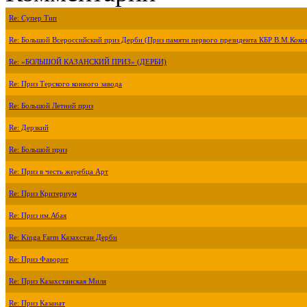
Re: Супер Тип
Re: Большой Всероссийский приз Дерби (Приз памяти первого президента КБР В.М.Коко
Re: «БОЛЬШОЙ КАЗАНСКИЙ ПРИЗ» (ДЕРБИ)
Re: Приз Терского конного завода
Re: Большой Летний приз
Re: Дерзкий
Re: Большой приз
Re: Приз в честь жеребца Арт
Re: Приз Критериум
Re: Приз им.Абая
Re: Kinga Farm Казахстан Дерби
Re: Приз Фаворит
Re: Приз Казахстанская Миля
Re: Приз Казанат