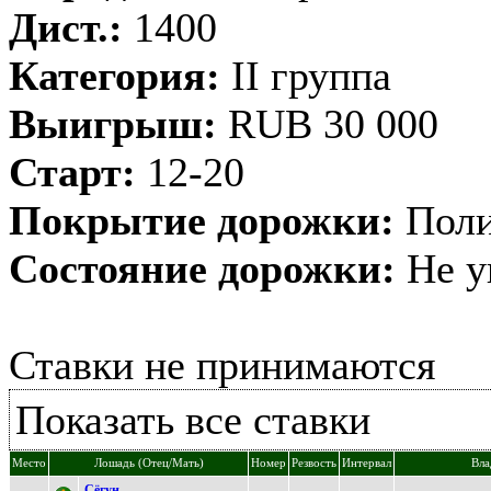
Дист.:
1400
Категория:
II группа
Выигрыш:
RUB 30 000
Старт:
12-20
Покрытие дорожки:
Поли
Состояние дорожки:
Не у
Ставки не принимаются
Показать все ставки
Место
Лошадь (Отец/Мать)
Номер
Резвость
Интервал
Вла
Сёгун