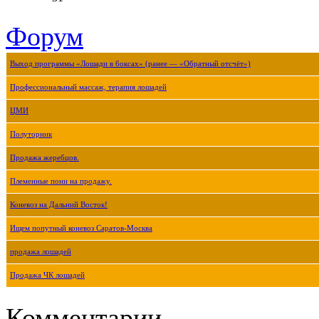
Форум
Выход программы «Лошади в боксах» (ранее — «Обратный отсчёт»)
Профессиональный массаж, терапия лошадей
ЦМИ
Полуторник
Продажа жеребцов.
Племенные пони на продажу.
Коневоз на Дальний Восток!
Ищем попутный коневоз Саратов-Москва
продажа лошадей
Продажа ЧК лошадей
Комментарии