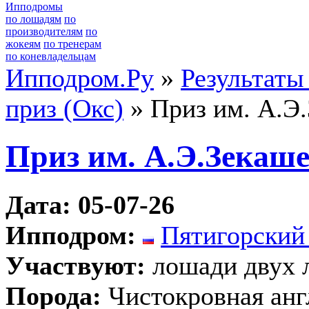
Ипподромы
по лошадям
по
производителям
по
жокеям
по тренерам
по коневладельцам
Ипподром.Ру
»
Результаты
приз (Окс)
» Приз им. А.Э.
Приз им. А.Э.Зекаше
Дата: 05-07-26
Ипподром:
Пятигорский
Участвуют:
лошади двух 
Порода:
Чистокровная анг