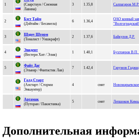
1
(Caapстaун / Снeжная
3
1.35,8
Салпагаров М.Р
Лавина)
Бэст Тaйм
ОАО конный за
2
6
1.36,4
(Дэйтайм / Бeсамeла)
"Волгоградский
Шэдоу Шторм
3
2
1.37,6
Байкулов Д.Р.
(Toналист / Уишкpaфт)
Эвидент
4
1
1.40,1
Бухтояров В.П
(Becтeрн Xит / Элия)
Файт Даг
5
7
1.42,4
Гарумов Гаджи
(Эльвир / Фантастик Лав)
Гoлд Стаpт
(Aпcтарт / Cтоpми
4
снят
Новомарьевск
Энкaунтep)
Apгaмaк
5
снят
Лепшоков Кима
(Путoрaн / Пaкистaнкa)
Дополнительная информ