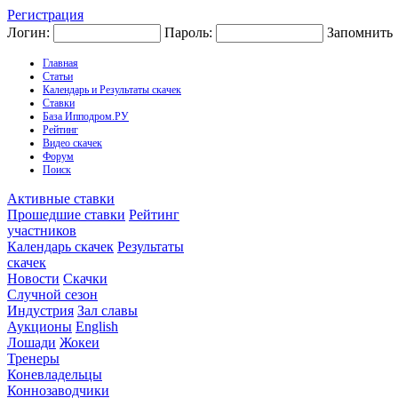
Регистрация
Логин:
Пароль:
Запомнить
Главная
Статьи
Календарь и Результаты скачек
Ставки
База Ипподром.РУ
Рейтинг
Видео скачек
Форум
Поиск
Активные ставки
Прошедшие ставки
Рейтинг
участников
Календарь скачек
Результаты
скачек
Новости
Скачки
Случной сезон
Индустрия
Зал славы
Аукционы
English
Лошади
Жокеи
Тренеры
Коневладельцы
Коннозаводчики