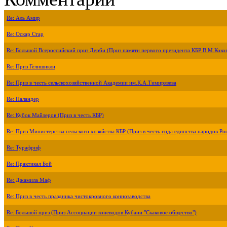
Re: Аль Амир
Re: Оскар Стар
Re: Большой Всероссийский приз Дерби (Приз памяти первого президента КБР В.М.Коко
Re: Приз Гелишикли
Re: Приз в честь сельскохозяйственной Академии им.К.А.Тимирязева
Re: Паландер
Re: Кубок Майлеров (Приз в честь КБР)
Re: Приз Министерства сельского хозяйства КБР (Приз в честь года единства народов Ро
Re: Турафриф
Re: Практикал Бой
Re: Джамила Маф
Re: Приз в честь праздника чистокровного коннозаводства
Re: Большой приз (Приз Ассоциации коневодов Кубани "Скаковое общество")