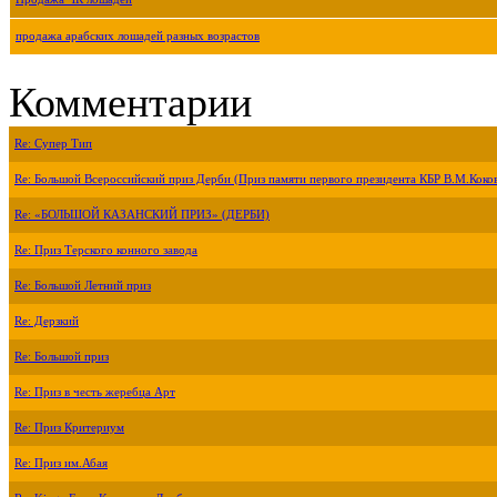
продажа арабских лошадей разных возрастов
Комментарии
Re: Супер Тип
Re: Большой Всероссийский приз Дерби (Приз памяти первого президента КБР В.М.Коко
Re: «БОЛЬШОЙ КАЗАНСКИЙ ПРИЗ» (ДЕРБИ)
Re: Приз Терского конного завода
Re: Большой Летний приз
Re: Дерзкий
Re: Большой приз
Re: Приз в честь жеребца Арт
Re: Приз Критериум
Re: Приз им.Абая