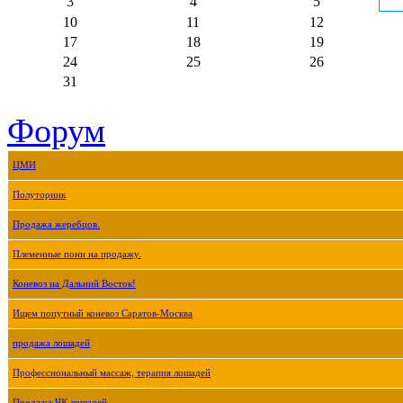
3
4
5
10
11
12
17
18
19
24
25
26
31
Форум
ЦМИ
Полуторник
Продажа жеребцов.
Племенные пони на продажу.
Коневоз на Дальний Восток!
Ищем попутный коневоз Саратов-Москва
продажа лошадей
Профессиональный массаж, терапия лошадей
Продажа ЧК лошадей