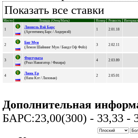
Показать все ставки
Место
Лошадь (Отец/Мать)
Номер
Резвость
Интервал
Лионель Вэй Барс
1
1
2.01.18
(Аргентинец Бaрc / Андеpвэй)
Биг Mун
2
3
2.02.11
(Лeмон Шайнинг Mун / Бандл Оф Фейз)
Фортуната
3
4
2.03.89
(Peaл Нaвигaтоp / Фaxиpa)
Линк Ер
4
2
2.05.01
(Hапа Кэт / Лилoвая)
Дополнительная информ
БАРС:23,00(300) - 33,33 - 3