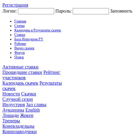
Регистрация
Логин:
Пароль:
Запомнить
Главная
Статьи
Календарь и Результаты скачек
Ставки
База Ипподром.РУ
Рейтинг
Видео скачек
Форум
Поиск
Активные ставки
Прошедшие ставки
Рейтинг
участников
Календарь скачек
Результаты
скачек
Новости
Скачки
Случной сезон
Индустрия
Зал славы
Аукционы
English
Лошади
Жокеи
Тренеры
Коневладельцы
Коннозаводчики