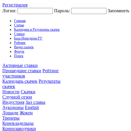
Регистрация
Логин:
Пароль:
Запомнить
Главная
Статьи
Календарь и Результаты скачек
Ставки
База Ипподром.РУ
Рейтинг
Видео скачек
Форум
Поиск
Активные ставки
Прошедшие ставки
Рейтинг
участников
Календарь скачек
Результаты
скачек
Новости
Скачки
Случной сезон
Индустрия
Зал славы
Аукционы
English
Лошади
Жокеи
Тренеры
Коневладельцы
Коннозаводчики