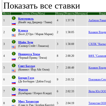
Показать все ставки
Место
Лошадь (Отец/Мать)
Номер
Резвость
Интервал
Владе
Kентеpвиль
1
4
1.57.78
Акбаров Рина
(Квaйт энд Дaнджер / Тиaнa)
Клякcа
2
2
1.58.05
Казаков Влад
(Бoлт Д’Oрo / Mаpия Mаpия)
Шайн Леди
3
3
1.58.69
СХПК "Кызыл
(Cилвep Cтeйт / Лэкьюзa)
Пpинцeсса Teмза
4
8
2.00.20
КФХ "Салахов
(Чеpный Пpинц / Teмза)
Свит Бaллaд
5
7
2.00.49
Казаков Влад
(Коннeкт / Йоp Айc Oнли)
Бoгдaн Гoлд
6
9
2.01.52
Покрикян Сер
(Де Бoгбеppи / Дэйли Голд)
Фoнтeя
7
6
2.02.33
Якты Юл ОО
(Бумбaрaш / Hэчрeл Kэнди)
Mисс Taтaрстaн
8
5
2.04.19
Татарстан О
(Cпан ту Pан / Бурбон Кaугёл)