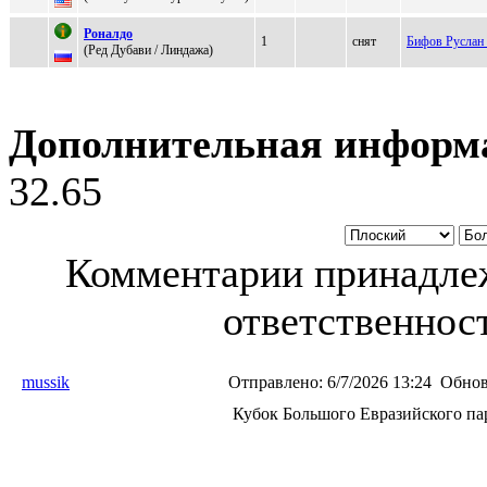
Роналдо
1
снят
Бифов Руслан
(Рeд Дубaви / Линдaжa)
Дополнительная информ
32.65
Комментарии принадлеж
ответственност
mussik
Отправлено:
6/7/2026 13:24
Обнов
Кубок Большого Евразийского па