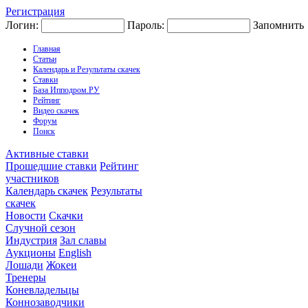
Регистрация
Логин:
Пароль:
Запомнить
Главная
Статьи
Календарь и Результаты скачек
Ставки
База Ипподром.РУ
Рейтинг
Видео скачек
Форум
Поиск
Активные ставки
Прошедшие ставки
Рейтинг
участников
Календарь скачек
Результаты
скачек
Новости
Скачки
Случной сезон
Индустрия
Зал славы
Аукционы
English
Лошади
Жокеи
Тренеры
Коневладельцы
Коннозаводчики