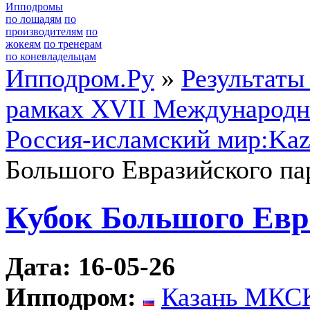
Ипподромы
по лошадям
по
производителям
по
жокеям
по тренерам
по коневладельцам
Ипподром.Ру
»
Результаты
рамках XVII Международн
Россия-исламский мир:Ka
Большого Евразийского па
Кубок Большого Евр
Дата: 16-05-26
Ипподром:
Казань МКС