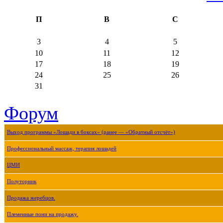
П
В
С
3
4
5
10
11
12
17
18
19
24
25
26
31
Форум
Выход программы «Лошади в боксах» (ранее — «Обратный отсчёт»)
Профессиональный массаж, терапия лошадей
ЦМИ
Полуторник
Продажа жеребцов.
Племенные пони на продажу.