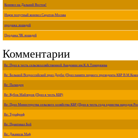
Коневоз на Дальний Восток!
Ищем попутный коневоз Саратов-Москва
продажа лошадей
Продажа ЧК лошадей
Комментарии
Re: Приз в честь сельскохозяйственной Академии им.К.А.Тимирязева
Re: Большой Всероссийский приз Дерби (Приз памяти первого президента КБР В.М.Коко
Re: Паландер
Re: Кубок Майлеров (Приз в честь КБР)
Re: Приз Министерства сельского хозяйства КБР (Приз в честь года единства народов Ро
Re: Турафриф
Re: Практикал Бой
Re: Джамила Маф