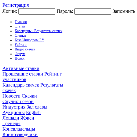
Регистрация
Логин:
Пароль:
Запомнить
Главная
Статьи
Календарь и Результаты скачек
Ставки
База Ипподром.РУ
Рейтинг
Видео скачек
Форум
Поиск
Активные ставки
Прошедшие ставки
Рейтинг
участников
Календарь скачек
Результаты
скачек
Новости
Скачки
Случной сезон
Индустрия
Зал славы
Аукционы
English
Лошади
Жокеи
Тренеры
Коневладельцы
Коннозаводчики