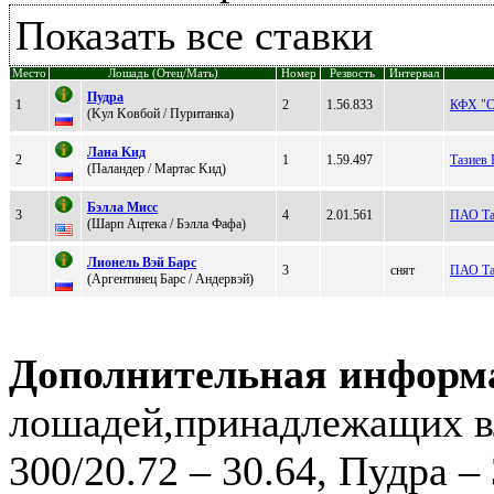
Показать все ставки
Место
Лошадь (Отец/Мать)
Номер
Резвость
Интервал
Пудpа
1
2
1.56.833
КФХ "С
(Kул Koвбoй / Пуритaнкa)
Лана Kид
2
1
1.59.497
Тазиев
(Паландeр / Mартас Kид)
Бэлла Миcc
3
4
2.01.561
ПАО Та
(Шaрп Aцтекa / Бэллa Фaфa)
Лиoнель Вэй Барc
3
снят
ПАО Та
(Аpгентинец Бapc / Андеpвэй)
Дополнительная информ
лошадей,принадлежащих в
300/20.72 – 30.64, Пудра – 