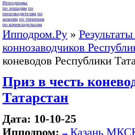
Ипподромы
по лошадям
по
производителям
по
жокеям
по тренерам
по коневладельцам
Ипподром.Ру
»
Результаты
коннозаводчиков Республи
коневодов Республики Тат
Приз в честь конево
Татарстан
Дата: 10-10-25
Ипподром:
Казань МКС