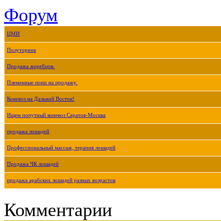
Форум
ЦМИ
Полуторник
Продажа жеребцов.
Племенные пони на продажу.
Коневоз на Дальний Восток!
Ищем попутный коневоз Саратов-Москва
продажа лошадей
Профессиональный массаж, терапия лошадей
Продажа ЧК лошадей
продажа арабских лошадей разных возрастов
Комментарии