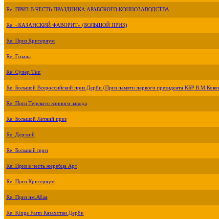
Re: ПРИЗ В ЧЕСТЬ ПРАЗДНИКА АРАБСКОГО КОННОЗАВОДСТВА
Re: «КАЗАНСКИЙ ФАВОРИТ» (БОЛЬШОЙ ПРИЗ)
Re: Приз Критериум
Re: Гизана
Re: Супер Тип
Re: Большой Всероссийский приз Дерби (Приз памяти первого президента КБР В.М.Коко
Re: Приз Терского конного завода
Re: Большой Летний приз
Re: Дерзкий
Re: Большой приз
Re: Приз в честь жеребца Арт
Re: Приз Критериум
Re: Приз им.Абая
Re: Kinga Farm Казахстан Дерби