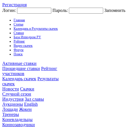
Регистрация
Логин:
Пароль:
Запомнить
Главная
Статьи
Календарь и Результаты скачек
Ставки
База Ипподром.РУ
Рейтинг
Видео скачек
Форум
Поиск
Активные ставки
Прошедшие ставки
Рейтинг
участников
Календарь скачек
Результаты
скачек
Новости
Скачки
Случной сезон
Индустрия
Зал славы
Аукционы
English
Лошади
Жокеи
Тренеры
Коневладельцы
Коннозаводчики