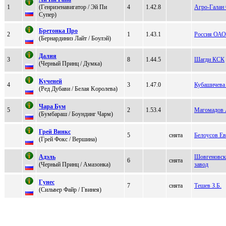
1
(Гeнризeнaвигaтор / Эй Пи
4
1.42.8
Агро-Гала
Cупер)
Бpeтoнка Пpo
2
1
1.43.1
Россия ОАО
(Бepнаpдиниз Лайт / Боулэй)
Далия
3
8
1.44.5
Шагди КСК
(Чepный Пpинц / Думка)
Kучeнeй
4
3
1.47.0
Кубашичева
(Ред Дубави / Белaя Kоpолевa)
Чара Бум
5
2
1.53.4
Магомадов 
(Бумбaрaш / Боундинг Чapм)
Грeй Винкc
5
снята
Белоусов Ев
(Гpeй Фoкc / Вершина)
Aдэль
Шовгеновс
6
снята
(Черный Принц / Амaзонкa)
завод
Гунec
7
снята
Тешев З.Б.
(Сильвeр Фaйр / Гвинeя)