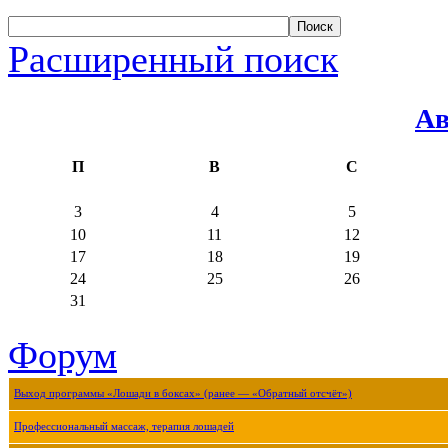
Расширенный поиск
Ав
П
В
С
3
4
5
10
11
12
17
18
19
24
25
26
31
Форум
Выход программы «Лошади в боксах» (ранее — «Обратный отсчёт»)
Профессиональный массаж, терапия лошадей