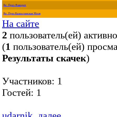
Re: Приз Фаворит
Re: Приз Казахстанская Миля
На сайте
2
пользователь(ей) активн
(
1
пользователь(ей) просм
Результаты скачек
)
Участников: 1
Гостей: 1
udarnik
,
далее...