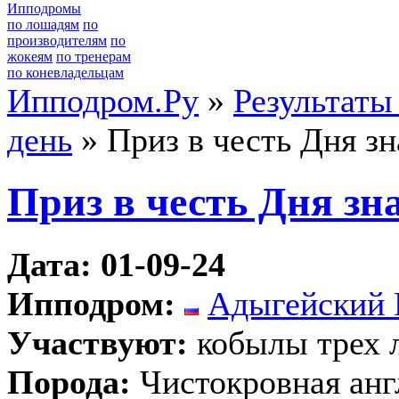
Ипподромы
по лошадям
по
производителям
по
жокеям
по тренерам
по коневладельцам
Ипподром.Ру
»
Результаты
день
» Приз в честь Дня з
Приз в честь Дня зн
Дата: 01-09-24
Ипподром:
Адыгейский 
Участвуют:
кобылы трех 
Порода:
Чистокровная анг