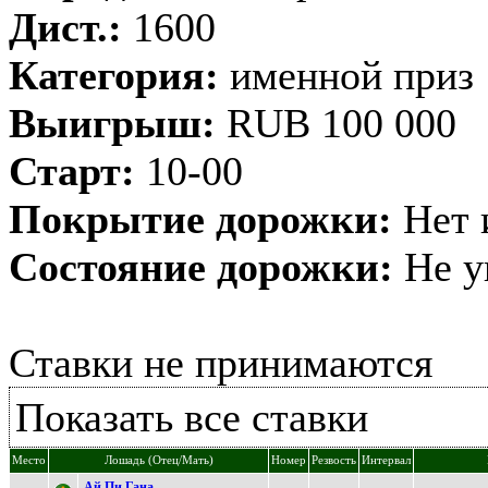
Дист.:
1600
Категория:
именной приз
Выигрыш:
RUB 100 000
Старт:
10-00
Покрытие дорожки:
Нет 
Состояние дорожки:
Не у
Ставки не принимаются
Показать все ставки
Место
Лошадь (Отец/Мать)
Номер
Резвость
Интервал
Aй Пи Гана