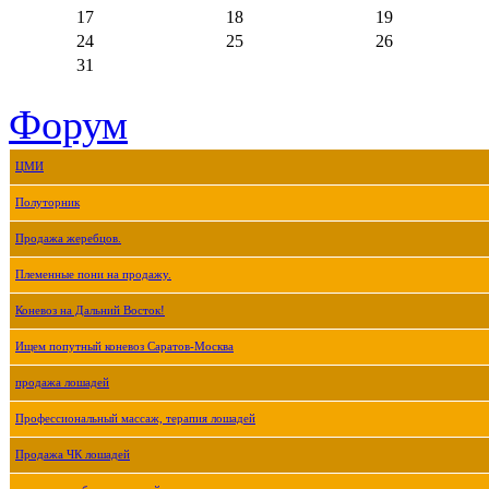
17
18
19
24
25
26
31
Форум
ЦМИ
Полуторник
Продажа жеребцов.
Племенные пони на продажу.
Коневоз на Дальний Восток!
Ищем попутный коневоз Саратов-Москва
продажа лошадей
Профессиональный массаж, терапия лошадей
Продажа ЧК лошадей