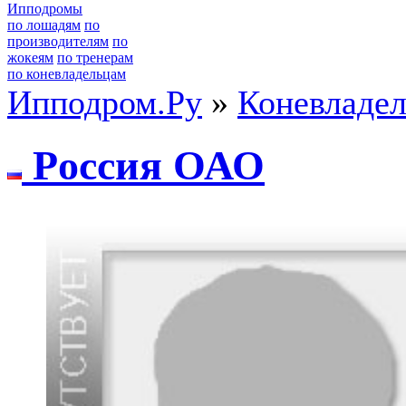
Ипподромы
по лошадям
по
производителям
по
жокеям
по тренерам
по коневладельцам
Ипподром.Ру
»
Коневладе
Poссия ОАО