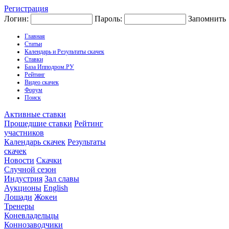
Регистрация
Логин:
Пароль:
Запомнить
Главная
Статьи
Календарь и Результаты скачек
Ставки
База Ипподром.РУ
Рейтинг
Видео скачек
Форум
Поиск
Активные ставки
Прошедшие ставки
Рейтинг
участников
Календарь скачек
Результаты
скачек
Новости
Скачки
Случной сезон
Индустрия
Зал славы
Аукционы
English
Лошади
Жокеи
Тренеры
Коневладельцы
Коннозаводчики