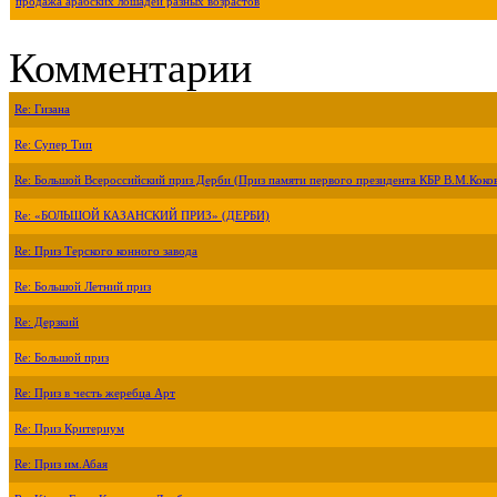
продажа арабских лошадей разных возрастов
Комментарии
Re: Гизана
Re: Супер Тип
Re: Большой Всероссийский приз Дерби (Приз памяти первого президента КБР В.М.Коко
Re: «БОЛЬШОЙ КАЗАНСКИЙ ПРИЗ» (ДЕРБИ)
Re: Приз Терского конного завода
Re: Большой Летний приз
Re: Дерзкий
Re: Большой приз
Re: Приз в честь жеребца Арт
Re: Приз Критериум
Re: Приз им.Абая