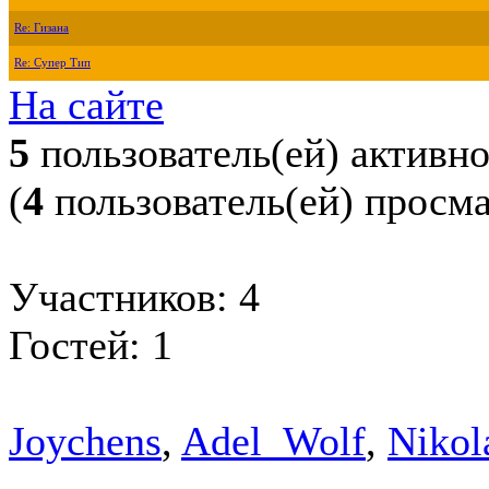
Re: Гизана
Re: Супер Тип
На сайте
5
пользователь(ей) активн
(
4
пользователь(ей) просм
Участников: 4
Гостей: 1
Joychens
,
Adel_Wolf
,
Nikol