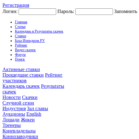
Регистрация
Логин:
Пароль:
Запомнить
Главная
Статьи
Календарь и Результаты скачек
Ставки
База Ипподром.РУ
Рейтинг
Видео скачек
Форум
Поиск
Активные ставки
Прошедшие ставки
Рейтинг
участников
Календарь скачек
Результаты
скачек
Новости
Скачки
Случной сезон
Индустрия
Зал славы
Аукционы
English
Лошади
Жокеи
Тренеры
Коневладельцы
Коннозаводчики