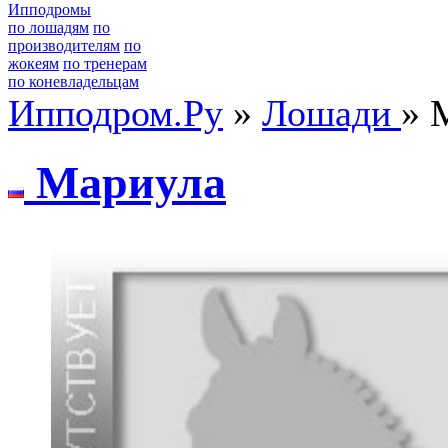
Ипподромы
по лошадям
по
производителям
по
жокеям
по тренерам
по коневладельцам
Ипподром.Ру
»
Лошади
» 
Мapиулa