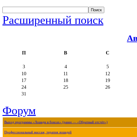
Расширенный поиск
Ав
П
В
С
3
4
5
10
11
12
17
18
19
24
25
26
31
Форум
Выход программы «Лошади в боксах» (ранее — «Обратный отсчёт»)
Профессиональный массаж, терапия лошадей