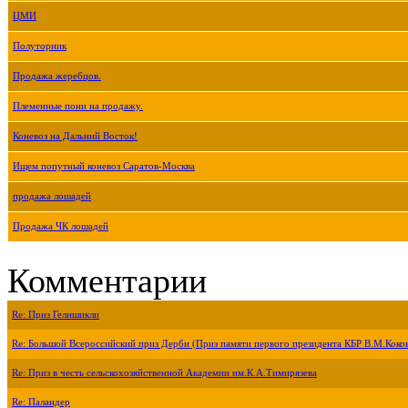
ЦМИ
Полуторник
Продажа жеребцов.
Племенные пони на продажу.
Коневоз на Дальний Восток!
Ищем попутный коневоз Саратов-Москва
продажа лошадей
Продажа ЧК лошадей
Комментарии
Re: Приз Гелишикли
Re: Большой Всероссийский приз Дерби (Приз памяти первого президента КБР В.М.Коко
Re: Приз в честь сельскохозяйственной Академии им.К.А.Тимирязева
Re: Паландер