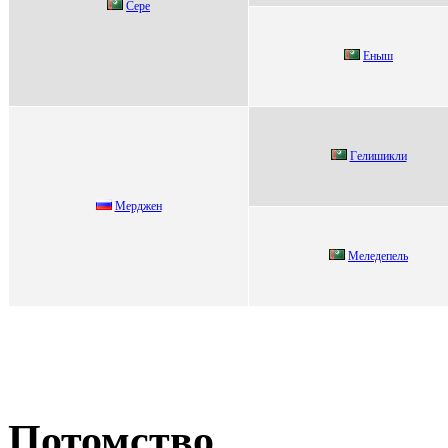
Cере
Eныш
Гeлишикли
Mepджeн
Меледепель
Потомство