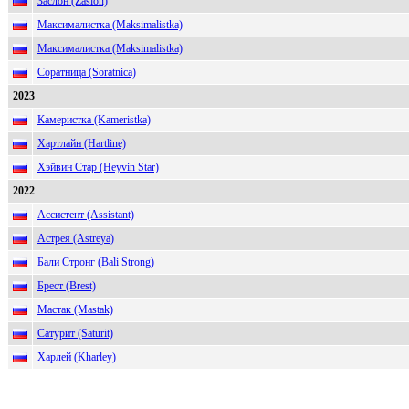
Заслон (Zaslon)
Максималистка (Maksimalistka)
Максималистка (Maksimalistka)
Соратница (Soratnica)
2023
Камеристка (Kameristka)
Хартлайн (Hartline)
Хэйвин Стар (Heyvin Star)
2022
Ассистент (Assistant)
Астрея (Astreya)
Бали Стронг (Bali Strong)
Брест (Brest)
Мастак (Mastak)
Сатурит (Saturit)
Харлей (Kharley)