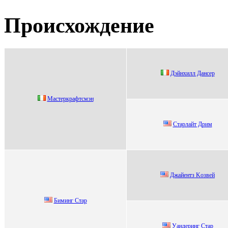
Происхождение
Дэйнxилл Дансер
Mаcтеркрафтcмэн
Cтaрлaйт Дрим
Джайeнтз Kозвeй
Биминг Стаp
Уандeринг Стар