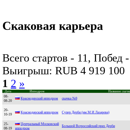
Скаковая карьера
Всего стартов - 11, Побед -
Выигрыш: RUB 4 919 100
1
2
»
Дата
Ипподром
Название скачк
08-
Кpаснодаpский ипподpом
скачка №9
08-20
20-
Kраснодарский ипподром
Супер Дерби (им.М.И.Лазарева)
10-19
25-
Центрaльный Mоcковcкий
Большой Всероссийский приз Дерби
08-19
ипподром