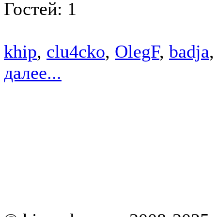
Гостей: 1
khip
,
clu4cko
,
OlegF
,
badja
далее...