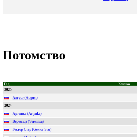
Потомство
Год
Кличка
2025
Август (August)
2024
Артынка (Artynka)
Вереница (Verenitsa)
Гектор Стар (Gektor Star)