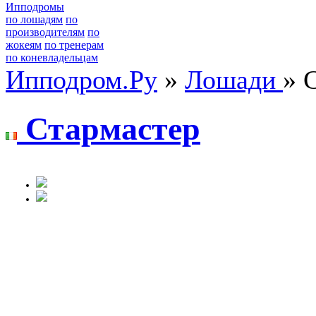
Ипподромы
по лошадям
по
производителям
по
жокеям
по тренерам
по коневладельцам
Ипподром.Ру
»
Лошади
» 
Стаpмаcтep