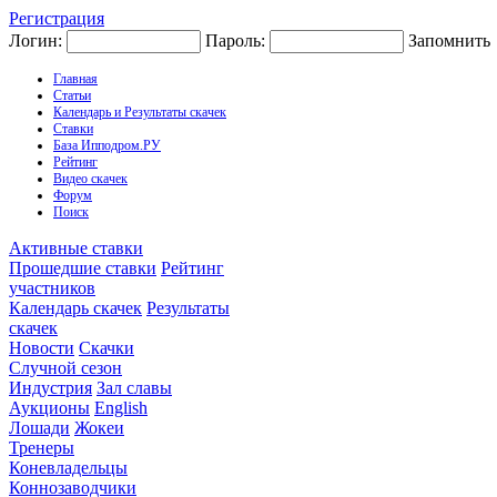
Регистрация
Логин:
Пароль:
Запомнить
Главная
Статьи
Календарь и Результаты скачек
Ставки
База Ипподром.РУ
Рейтинг
Видео скачек
Форум
Поиск
Активные ставки
Прошедшие ставки
Рейтинг
участников
Календарь скачек
Результаты
скачек
Новости
Скачки
Случной сезон
Индустрия
Зал славы
Аукционы
English
Лошади
Жокеи
Тренеры
Коневладельцы
Коннозаводчики