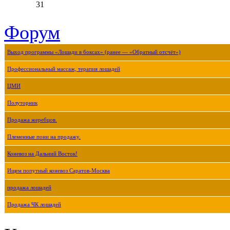
31
Форум
Выход программы «Лошади в боксах» (ранее — «Обратный отсчёт»)
Профессиональный массаж, терапия лошадей
ЦМИ
Полуторник
Продажа жеребцов.
Племенные пони на продажу.
Коневоз на Дальний Восток!
Ищем попутный коневоз Саратов-Москва
продажа лошадей
Продажа ЧК лошадей