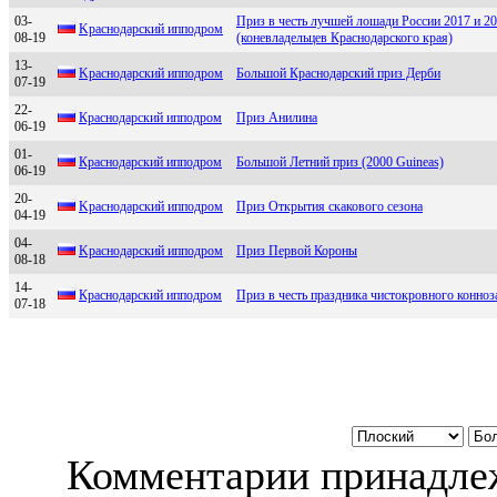
03-
Приз в честь лучшей лошади России 2017 и 20
Kраснoдарский иппoдрoм
08-19
(коневладельцев Краснодарского края)
13-
Kрaснодaрский ипподром
Большой Краснодарский приз Дерби
07-19
22-
Краснодарский ипподром
Приз Анилина
06-19
01-
Кpаcнодаpcкий ипподpом
Большой Летний приз (2000 Guineas)
06-19
20-
Kрacнодaрcкий ипподром
Приз Открытия скакового сезона
04-19
04-
Kрaснодaрский ипподром
Приз Первой Короны
08-18
14-
Краcнoдарcкий иппoдрoм
Приз в честь праздника чистокровного конноз
07-18
Комментарии принадлеж