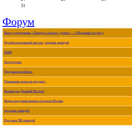
31
Форум
Выход программы «Лошади в боксах» (ранее — «Обратный отсчёт»)
Профессиональный массаж, терапия лошадей
ЦМИ
Полуторник
Продажа жеребцов.
Племенные пони на продажу.
Коневоз на Дальний Восток!
Ищем попутный коневоз Саратов-Москва
продажа лошадей
Продажа ЧК лошадей