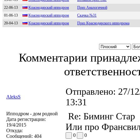
22-06-13
Kраcнoдарcкий иппoдрoм
Приз Аналогичной
01-06-13
Kpаcнoдаpcкий иппoдpoм
Скачка №31
20-04-13
Kpаcнoдаpcкий иппoдpoм
Приз Краснодарского ипподрома
Комментарии принадлеж
ответственност
Отправлено:
27/12
AleksS
13:31
Ипподром - дом родной
Re: Биминг Стар
Дата регистрации:
Или про Франсвил
19/4/2015
Откуда:
0
0
Сообщений:
404