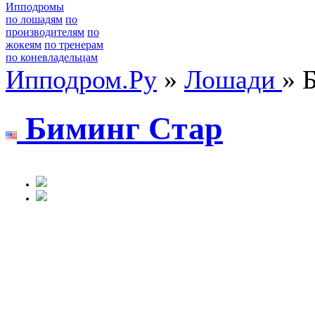
Ипподромы
по лошадям
по
производителям
по
жокеям
по тренерам
по коневладельцам
Ипподром.Ру
»
Лошади
» 
Биминг Cтар