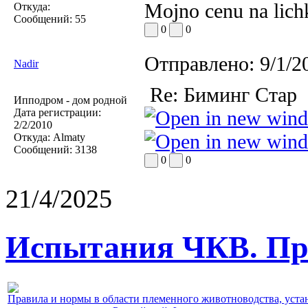
Mojno cenu na lic
Откуда:
Сообщений:
55
0
0
Отправлено:
9/1/2
Nadir
Re: Биминг Стар
Ипподром - дом родной
Дата регистрации:
2/2/2010
Откуда:
Almaty
Сообщений:
3138
0
0
21/4/2025
Испытания ЧКВ. Пра
Правила и нормы в области племенного животноводства, уст