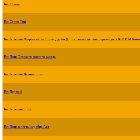
Re: Гизана
Re: Супер Тип
Re: Большой Всероссийский приз Дерби (Приз памяти первого президента КБР В.М.Коко
Re: Приз Терского конного завода
Re: Большой Летний приз
Re: Дерзкий
Re: Большой приз
Re: Приз в честь жеребца Арт