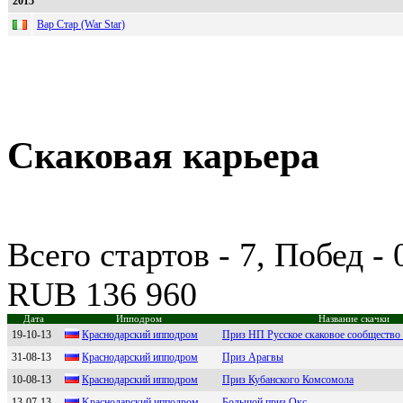
2015
Вар Стар (War Star)
Скаковая карьера
Всего стартов - 7, Побед -
RUB 136 960
Дата
Ипподром
Название скачки
19-10-13
Кpaснoдapский иппoдpoм
Приз НП Русское скаковое сообщество
31-08-13
Крaснoдaрский иппoдрoм
Приз Арагвы
10-08-13
Краснодарский ипподром
Приз Кубанского Комсомола
13-07-13
Kpaснoдapский иппoдpoм
Большой приз Окс