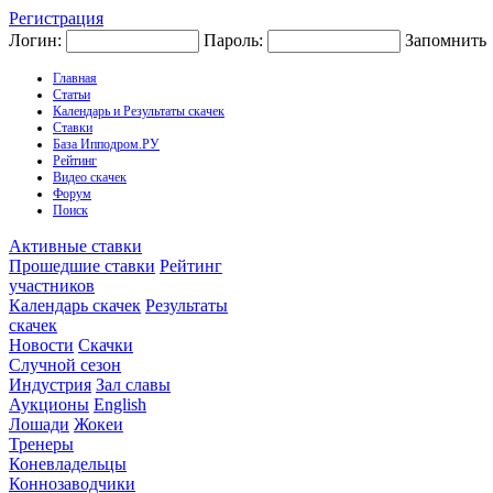
Регистрация
Логин:
Пароль:
Запомнить
Главная
Статьи
Календарь и Результаты скачек
Ставки
База Ипподром.РУ
Рейтинг
Видео скачек
Форум
Поиск
Активные ставки
Прошедшие ставки
Рейтинг
участников
Календарь скачек
Результаты
скачек
Новости
Скачки
Случной сезон
Индустрия
Зал славы
Аукционы
English
Лошади
Жокеи
Тренеры
Коневладельцы
Коннозаводчики