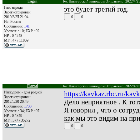
5zigen
Re: Пятигорский ипподром Отправлено: 2022/4/25
Глас народа
это будет третий год.
Зарегистрирован:
2010/3/25 21:04
0
0
Из:
Россия
Сообщений:
141
Уровень : 10; EXP : 92
HP : 0 / 248
MP : 47 / 11869
Floreal
Re: Пятигорский ипподром Отправлено: 2022/4/25
Ипподром - дом родной
https://kavkaz.rbc.ru/k
Зарегистрирован:
Дело неприятное . К тот
2012/5/20 20:49
Сообщений:
1733
Я говорил , что о сотру
Уровень : 34; EXP : 97
HP : 0 / 849
как мы это видим на при
MP : 577 / 35272
0
0