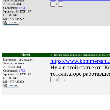
Зарегистрирован:
2012/5/20 20:49
0
0
Сообщений:
1733
Уровень : 34; EXP : 97
HP : 0 / 849
MP : 577 / 35272
Floreal
Re: Пятигорский ипподром Отправлено: 2025/10/3
Ипподром - дом родной
https://www.kommersant.
Зарегистрирован:
Ну а в этой статье от "
2012/5/20 20:49
Сообщений:
1733
тотализаторе работавш
Уровень : 34; EXP : 97
HP : 0 / 849
0
0
MP : 577 / 35272