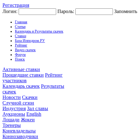
Регистрация
Логин:
Пароль:
Запомнить
Главная
Статьи
Календарь и Результаты скачек
Ставки
База Ипподром.РУ
Рейтинг
Видео скачек
Форум
Поиск
Активные ставки
Прошедшие ставки
Рейтинг
участников
Календарь скачек
Результаты
скачек
Новости
Скачки
Случной сезон
Индустрия
Зал славы
Аукционы
English
Лошади
Жокеи
Тренеры
Коневладельцы
Коннозаводчики