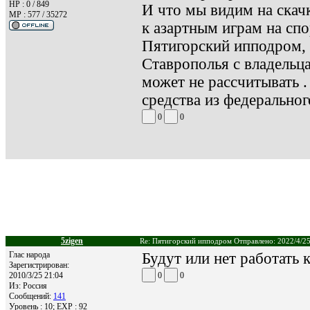
HP : 0 / 849
И что мы видим на скач
MP : 577 / 35272
к азартным играм на сп
Пятигорский ипподром, 
Ставрополья с владельц
может не рассчитывать 
средства из федеральног
0
0
5zigen
Re: Пятигорский ипподром Отправлено: 2022/4/25
Глас народа
Будут или нет работать 
Зарегистрирован:
2010/3/25 21:04
0
0
Из:
Россия
Сообщений:
141
Уровень : 10; EXP : 92