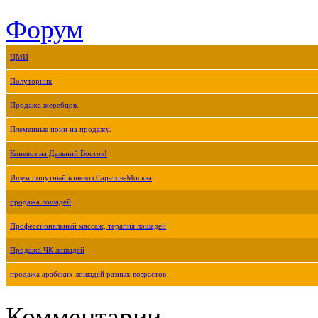
Форум
ЦМИ
Полуторник
Продажа жеребцов.
Племенные пони на продажу.
Коневоз на Дальний Восток!
Ищем попутный коневоз Саратов-Москва
продажа лошадей
Профессиональный массаж, терапия лошадей
Продажа ЧК лошадей
продажа арабских лошадей разных возрастов
Комментарии