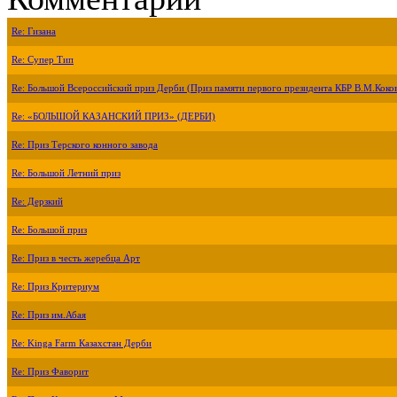
Re: Гизана
Re: Супер Тип
Re: Большой Всероссийский приз Дерби (Приз памяти первого президента КБР В.М.Коко
Re: «БОЛЬШОЙ КАЗАНСКИЙ ПРИЗ» (ДЕРБИ)
Re: Приз Терского конного завода
Re: Большой Летний приз
Re: Дерзкий
Re: Большой приз
Re: Приз в честь жеребца Арт
Re: Приз Критериум
Re: Приз им.Абая
Re: Kinga Farm Казахстан Дерби
Re: Приз Фаворит