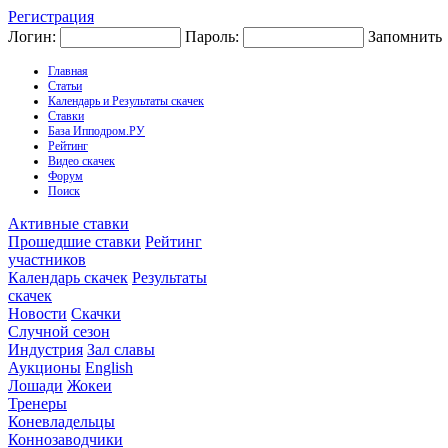
Регистрация
Логин:
Пароль:
Запомнить
Главная
Статьи
Календарь и Результаты скачек
Ставки
База Ипподром.РУ
Рейтинг
Видео скачек
Форум
Поиск
Активные ставки
Прошедшие ставки
Рейтинг
участников
Календарь скачек
Результаты
скачек
Новости
Скачки
Случной сезон
Индустрия
Зал славы
Аукционы
English
Лошади
Жокеи
Тренеры
Коневладельцы
Коннозаводчики