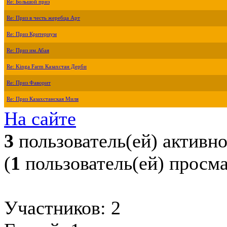
Re: Большой приз
Re: Приз в честь жеребца Арт
Re: Приз Критериум
Re: Приз им.Абая
Re: Kinga Farm Казахстан Дерби
Re: Приз Фаворит
Re: Приз Казахстанская Миля
На сайте
3
пользователь(ей) активн
(
1
пользователь(ей) просм
Участников: 2