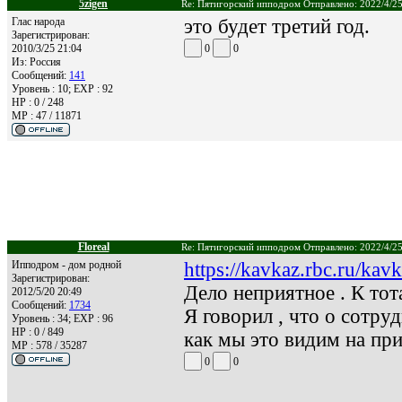
5zigen
Re: Пятигорский ипподром Отправлено: 2022/4/25
Глас народа
это будет третий год.
Зарегистрирован:
2010/3/25 21:04
0
0
Из:
Россия
Сообщений:
141
Уровень : 10; EXP : 92
HP : 0 / 248
MP : 47 / 11871
Floreal
Re: Пятигорский ипподром Отправлено: 2022/4/25
Ипподром - дом родной
https://kavkaz.rbc.ru/k
Зарегистрирован:
Дело неприятное . К тот
2012/5/20 20:49
Сообщений:
1734
Я говорил , что о сотру
Уровень : 34; EXP : 96
HP : 0 / 849
как мы это видим на при
MP : 578 / 35287
0
0