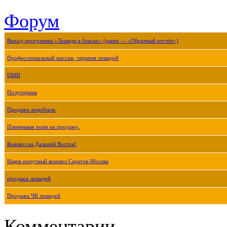
Форум
Выход программы «Лошади в боксах» (ранее — «Обратный отсчёт»)
Профессиональный массаж, терапия лошадей
ЦМИ
Полуторник
Продажа жеребцов.
Племенные пони на продажу.
Коневоз на Дальний Восток!
Ищем попутный коневоз Саратов-Москва
продажа лошадей
Продажа ЧК лошадей
Комментарии