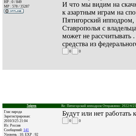
HP : 0 / 849
И что мы видим на скач
MP : 578 / 35287
к азартным играм на сп
Пятигорский ипподром, 
Ставрополья с владельц
может не рассчитывать 
средства из федеральног
0
0
5zigen
Re: Пятигорский ипподром Отправлено: 2022/4/25
Глас народа
Будут или нет работать 
Зарегистрирован:
2010/3/25 21:04
0
0
Из:
Россия
Сообщений:
141
Уровень : 10; EXP : 92