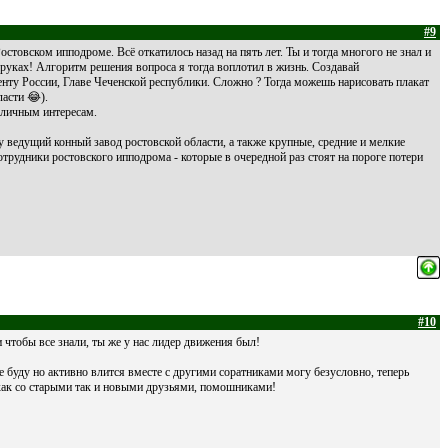
#9
стовском ипподроме. Всё откатилось назад на пять лет. Ты и тогда многого не знал и
 руках! Алгоритм решения вопроса я тогда воплотил в жизнь. Создавай
нту России, Главе Чеченской республики. Сложно ? Тогда можешь нарисовать плакат
ласти 😂).
м личным интересам.
у ведущий конный завод ростовской области, а также крупные, средние и мелкие
отрудники ростовского ипподрома - которые в очередной раз стоят на пороге потери
#10
 чтобы все знали, ты же у нас лидер движения был!
не буду но активно влится вместе с другими соратниками могу безусловно, теперь
 как со старыми так и новыми друзьями, помошниками!