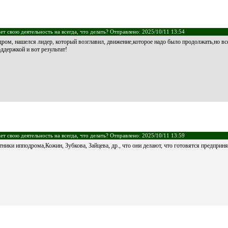
т свою деятельность на всегда, что делать? Отправлено: 2025/10/11 13:54
ром, нашелся лидер, который возглавил, движение,которое надо было продолжать,но все
ддержкой и вот результат!
т свою деятельность на всегда, что делать? Отправлено: 2025/10/11 13:59
ники ипподрома,Кожин, Зубкова, Зайцева, др., что они делают, что готовятся предприн