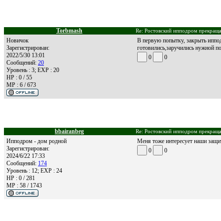
Torbmash
Re: Ростовский ипподром прекращае
Новичок
В первую попытку, закрыть иппод
Зарегистрирован:
готовились,заручились нужной по
2022/5/30 13:01
0
0
Сообщений:
20
Уровень : 3; EXP : 20
HP : 0 / 55
MP : 6 / 673
bbairanbeg
Re: Ростовский ипподром прекращае
Ипподром - дом родной
Меня тоже интересует наши защит
Зарегистрирован:
0
0
2024/6/22 17:33
Сообщений:
174
Уровень : 12; EXP : 24
HP : 0 / 281
MP : 58 / 1743