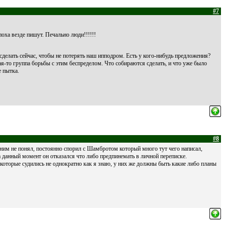
#7
оха везде пишут. Печально люди!!!!!!
делать сейчас, чтобы не потерять наш ипподром. Есть у кого-нибудь предложения?
кая-то группа борьбы с этим беспределом. Что собираются сделать, и что уже было
е пытка.
#8
с ним не понял, постоянно спорил с Шамбротом который много тут чего написал,
а данный момент он отказался что либо предпинемать в личной переписке.
оторые судились не однократно как я знаю, у них же должны быть какие либо планы