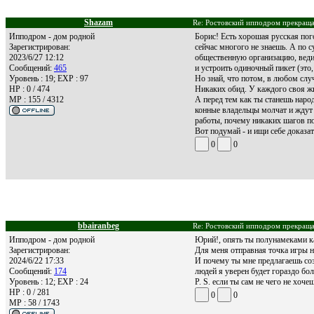
Shazam
Re: Ростовский ипподром прекращае
Ипподром - дом родной
Борис! Есть хорошая русская пого
Зарегистрирован:
сейчас многого не знаешь. А по 
2023/6/27 12:12
общественную организацию, веди 
Сообщений:
465
и устроить одиночный пикет (это,
Уровень : 19; EXP : 97
Но знай, что потом, в любом слу
HP : 0 / 474
Никаких обид. У каждого своя жи
MP : 155 / 4312
А перед тем как ты станешь наро
конные владельцы молчат и ждут ч
работы, почему никаких шагов п
Вот подумай - и ищи себе доказат
0
0
bbairanbeg
Re: Ростовский ипподром прекращае
Ипподром - дом родной
Юрий!, опять ты полунамеками ка
Зарегистрирован:
Для меня отправная точка игры н
2024/6/22 17:33
И почему ты мне предлагаешь созд
Сообщений:
174
людей я уверен будет гораздо бо
Уровень : 12; EXP : 24
P. S. если ты сам не чего не хоче
HP : 0 / 281
0
0
MP : 58 / 1743