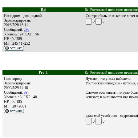
Rai
Re: Ростовский ипподром прекращае
Ипподром - дом родной
Смотрю больше не кто не хочет о
Зарегистрирован:
0
0
2016/7/28 16:11
Сообщений:
736
Уровень : 24; EXP : 56
HP : 0 / 589
MP : 245 / 17252
Pro-T
Re: Ростовский ипподром прекращае
Глас народа
Думаю , что у всех наболело.
Зарегистрирован:
Ростовский ипподром - история, 
2009/5/29 14:10
Сообщений:
89
Сложно осознавать что дело боль
Уровень : 8; EXP : 40
исчезает, и оказывается что нужн
HP : 0 / 185
MP : 29 / 9301
даже мой устойчиво - сдержанны
0
0