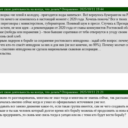
т свою деятельность на всегда, что делать? Отправлено: 2025/10/11 19:44
ворка «не плюй в колодец - пригодится воды напиться». Всё вернулось бумерангом на Ро
сути ничего не изменилось в настоящий момент с 2020 года. Хочешь помочь? Все в твоих
переговоры с министерством, губернатором. Понимай шум в прессе. Стучись к Президе
 кстати, не моя идея - а рекомендации от 2020 года от главы коммунистов Ростовской об
чае (победы или поражения ) - твои бывшие соратники от тебя отвернутся в угоду свои
знь свой хлеб.
дным лидером в борьбе за сохранение ростовского ипподрома - задай себе вопрос: почем
то кто-то спасёт ипподром за них и для них (не все конечно, но 99%). Почему молчат с
о спасению ипподрома не сделала национальная скаковая ассоциация…
ельства.
т свою деятельность на всегда, что делать? Отправлено: 2025/10/11 21:21
ким-то разговариваешь, многова не знал тогда и многова не знаешь сейчас, так расскажи
ачалась именно сейчас когда я узнал из официальных источников уже все.
авать все заново движение какое-то, если такая группа имеется, сам не чего создавать 
льше и ты как человек который долгое время вёл борьбу можешь её продолжить за нова
шь предпринять.,то скинь мне связь тогда в уатцап или вк с теми кто будет вести борьбу?