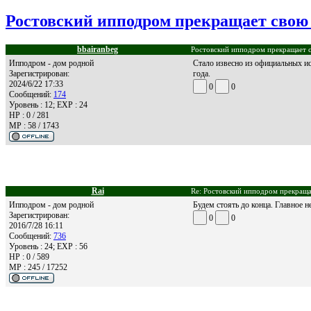
Ростовский ипподром прекращает свою д
bbairanbeg
Ростовский ипподром прекращает св
Ипподром - дом родной
Стало извесно из официальных ис
Зарегистрирован:
года.
2024/6/22 17:33
0
0
Сообщений:
174
Уровень : 12; EXP : 24
HP : 0 / 281
MP : 58 / 1743
Rai
Re: Ростовский ипподром прекращае
Ипподром - дом родной
Будем стоять до конца. Главное не
Зарегистрирован:
0
0
2016/7/28 16:11
Сообщений:
736
Уровень : 24; EXP : 56
HP : 0 / 589
MP : 245 / 17252