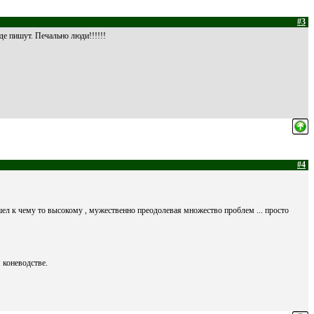
#3
де пишут. Печально люди!!!!!!
#4
 шел к чему то высокому , мужественно преодолевая множество проблем ... просто
 коневодстве.