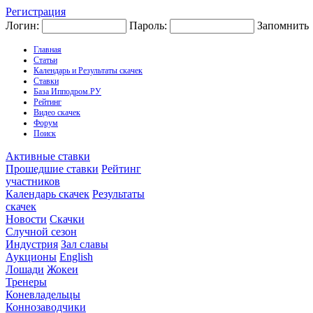
Регистрация
Логин:
Пароль:
Запомнить
Главная
Статьи
Календарь и Результаты скачек
Ставки
База Ипподром.РУ
Рейтинг
Видео скачек
Форум
Поиск
Активные ставки
Прошедшие ставки
Рейтинг
участников
Календарь скачек
Результаты
скачек
Новости
Скачки
Случной сезон
Индустрия
Зал славы
Аукционы
English
Лошади
Жокеи
Тренеры
Коневладельцы
Коннозаводчики