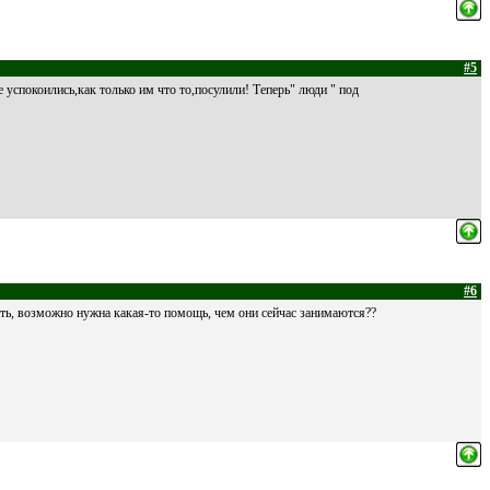
#5
 успокоились,как только им что то,посулили! Теперь" люди " под
#6
ять, возможно нужна какая-то помощь, чем они сейчас занимаются??