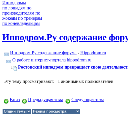
Ипподромы
по лошадям
по
производителям
по
жокеям
по тренерам
по коневладельцам
Ипподром.Ру содержание фор
Ипподром.Ру содержание форума
-
Hippodrom.ru
О работе интернет-портала hippodrom.ru
Ростовский ипподром прекращает свою деятельность 
Эту тему просматривают: 1 анонимных пользователей
Вниз
Предыдущая тема
Следующая тема