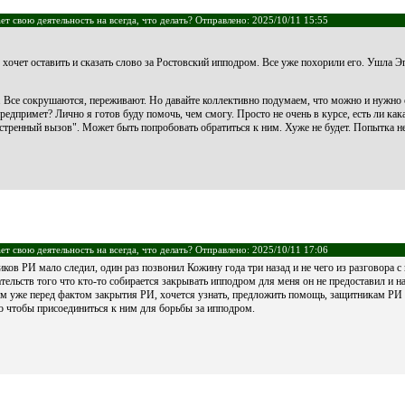
т свою деятельность на всегда, что делать? Отправлено: 2025/10/11 15:55
хочет оставить и сказать слово за Ростовский ипподром. Все уже похорили его. Ушла Эп
я. Все сокрушаются, переживают. Но давайте коллективно подумаем, что можно и нужно с
предпримет? Лично я готов буду помочь, чем смогу. Просто не очень в курсе, есть ли ка
кстренный вызов". Может быть попробовать обратиться к ним. Хуже не будет. Попытка н
т свою деятельность на всегда, что делать? Отправлено: 2025/10/11 17:06
ников РИ мало следил, один раз позвонил Кожину года три назад и не чего из разговора 
ательств того что кто-то собирается закрывать ипподром для меня он не предоставил и н
м уже перед фактом закрытия РИ, хочется узнать, предложить помощь, защитникам РИ к
ого чтобы присоединиться к ним для борьбы за ипподром.