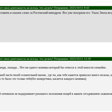
т свою деятельность на всегда, что делать? Отправлено: 2025/10/11 9:43
ставить и сказать слово за Ростовский ипподром. Все уже похорили его. Ушла Эпоха вез
т свою деятельность на всегда, что делать? Отправлено: 2025/10/11 12:29
люди, лошади... Нет ни одного конника который бы отнесся к этой новости спокойно.
шей части твоей сознательной жизни , где ты ,как тебе кажется приносил много пользы,
о то было это только тебе(без конкретики, касается каждого конника)
й оптимизм не выдерживает реального положения вещей в нашем сегодняшнем скаковом