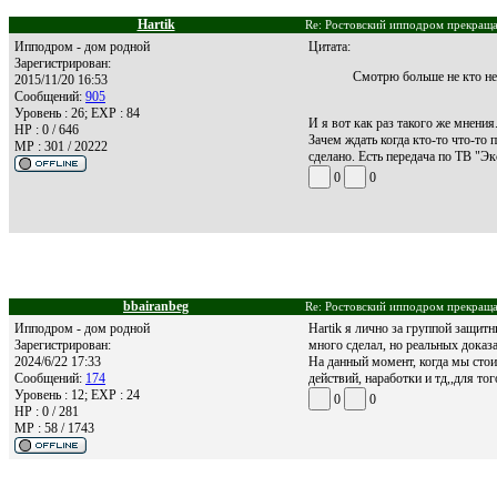
Hartik
Re: Ростовский ипподром прекращае
Ипподром - дом родной
Цитата:
Зарегистрирован:
Смотрю больше не кто не 
2015/11/20 16:53
Сообщений:
905
Уровень : 26; EXP : 84
И я вот как раз такого же мнени
HP : 0 / 646
Зачем ждать когда кто-то что-то 
MP : 301 / 20222
сделано. Есть передача по ТВ "Э
0
0
bbairanbeg
Re: Ростовский ипподром прекращае
Ипподром - дом родной
Hartik я лично за группой защит
Зарегистрирован:
много сделал, но реальных доказ
2024/6/22 17:33
На данный момент, когда мы стои
Сообщений:
174
действий, наработки и тд,,для т
Уровень : 12; EXP : 24
0
0
HP : 0 / 281
MP : 58 / 1743