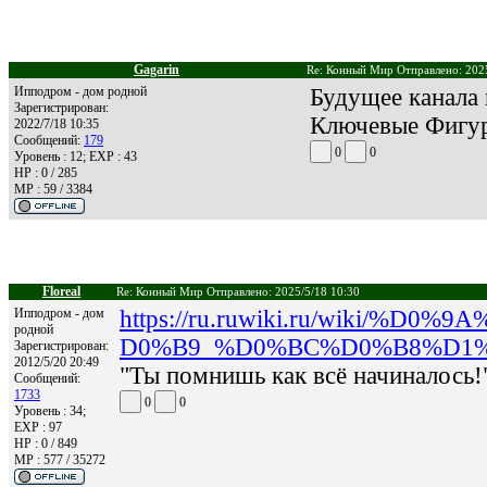
Gagarin
Re: Конный Мир Отправлено: 2025
Ипподром - дом родной
Будущее канала 
Зарегистрирован:
Ключевые Фигур
2022/7/18 10:35
Сообщений:
179
0
0
Уровень : 12; EXP : 43
HP : 0 / 285
MP : 59 / 3384
Floreal
Re: Конный Мир Отправлено: 2025/5/18 10:30
Ипподром - дом
https://ru.ruwiki.ru/wiki/%D0%9
родной
D0%B9_%D0%BC%D0%B8%D1%
Зарегистрирован:
2012/5/20 20:49
"Ты помнишь как всё начиналось!
Сообщений:
1733
0
0
Уровень : 34;
EXP : 97
HP : 0 / 849
MP : 577 / 35272