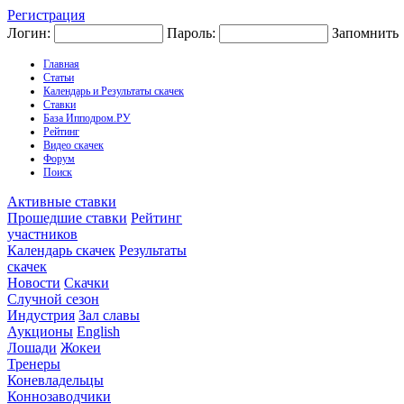
Регистрация
Логин:
Пароль:
Запомнить
Главная
Статьи
Календарь и Результаты скачек
Ставки
База Ипподром.РУ
Рейтинг
Видео скачек
Форум
Поиск
Активные ставки
Прошедшие ставки
Рейтинг
участников
Календарь скачек
Результаты
скачек
Новости
Скачки
Случной сезон
Индустрия
Зал славы
Аукционы
English
Лошади
Жокеи
Тренеры
Коневладельцы
Коннозаводчики