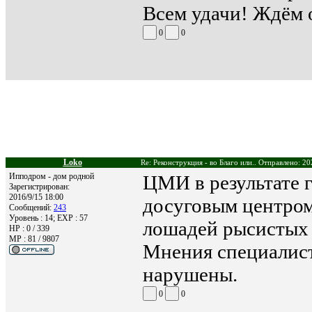
Всем удачи! Ждём 
0
0
Loko
Re: Реконструкция - во Благо или.. Отправлено: 20
Ипподром - дом родной
ЦМИ в результате 
Зарегистрирован:
2016/9/15 18:00
досуговым центром
Сообщений:
243
Уровень : 14; EXP : 57
лошадей рысистых 
HP : 0 / 339
MP : 81 / 9807
Мнения специалис
нарушены.
0
0