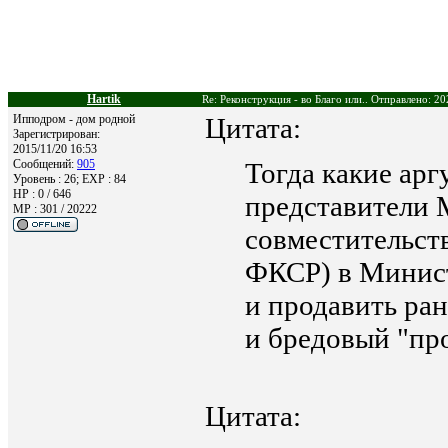
Hartik
Re: Реконструкция - во Благо или.. Отправлено: 20
Ипподром - дом родной
Цитата:
Зарегистрирован:
2015/11/20 16:53
Сообщений:
905
Тогда какие ар
Уровень : 26; EXP : 84
HP : 0 / 646
представители 
MP : 301 / 20222
совместительст
ФКСР) в Минист
и продавить ра
и бредовый "пр
Цитата: