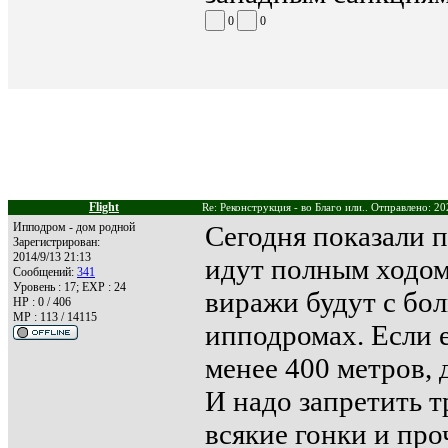
0
0
Flight
Re: Реконструкция - во Благо или.. Отправлено: 20
Ипподром - дом родной
Сегодня показали 
Зарегистрирован:
2014/9/13 21:13
идут полным ходом.
Сообщений:
341
Уровень : 17; EXP : 24
виражи будут с бо
HP : 0 / 406
MP : 113 / 14115
ипподромах. Если 
менее 400 метров,
И надо запретить т
всякие гонки и про