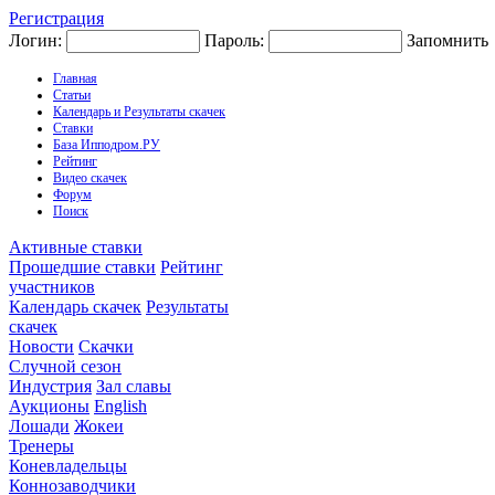
Регистрация
Логин:
Пароль:
Запомнить
Главная
Статьи
Календарь и Результаты скачек
Ставки
База Ипподром.РУ
Рейтинг
Видео скачек
Форум
Поиск
Активные ставки
Прошедшие ставки
Рейтинг
участников
Календарь скачек
Результаты
скачек
Новости
Скачки
Случной сезон
Индустрия
Зал славы
Аукционы
English
Лошади
Жокеи
Тренеры
Коневладельцы
Коннозаводчики