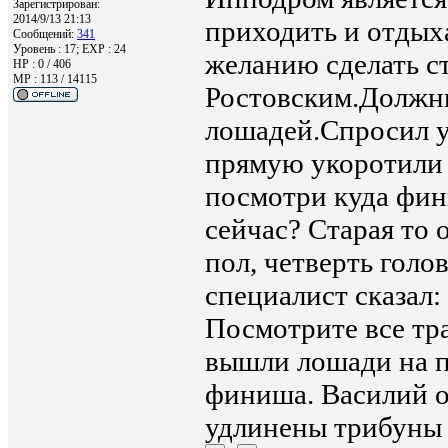
Зарегистрирован:
2014/9/13 21:13
приходить и отдыха
Сообщений:
341
Уровень : 17; EXP : 24
желанию сделать ст
HP : 0 / 406
MP : 113 / 14115
Ростовским.Должны
лошадей.Спросил у
прямую укоротили 
посмотри куда фин
сейчас? Старая то 
пол, четверть гол
специалист сказал:
Посмотрите все тр
вышли лошади на п
финиша. Василий о
удлинены трибуны 