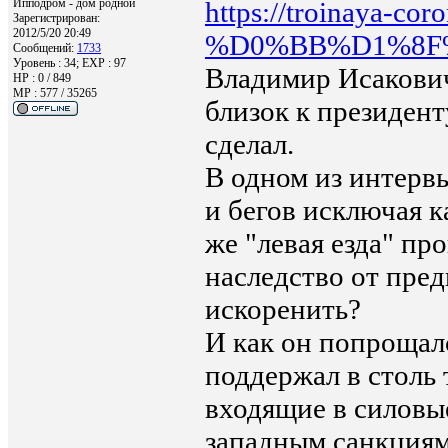
Ипподром - дом родной
https://troinaya-c
Зарегистрирован:
2012/5/20 20:49
%D0%BB%D1%8F
Сообщений:
1733
Уровень : 34; EXP : 97
Владимир Исакович
HP : 0 / 849
MP : 577 / 35265
близок к президен
сделал.
В одном из интервь
и бегов исключая 
же "левая езда" п
наследство от пре
искоренить?
И как он попрощал
поддержал в столь 
входящие в силовы
западным санкциям