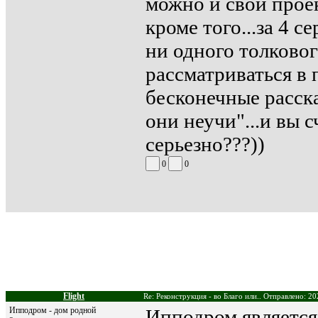
можно и свои проек
кроме того...за 4 
ни одного толково
рассматриваться в 
бесконечные расск
они неучи"...и вы 
серьезно???))
0
0
Flight
Re: Реконструкция - во Благо или.. Отправлено: 20
Ипподром - дом родной
Ипподром являетс