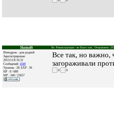
Marina86
Re: Реконструкция - во Благо или.. Отправлено: 20
Ипподром - дом родной
Все так, но важно,
Зарегистрирован:
2013/11/8 16:32
загораживали про
Сообщений:
1049
Уровень : 28; EXP : 56
0
0
HP : 0 / 689
MP : 349 / 25657