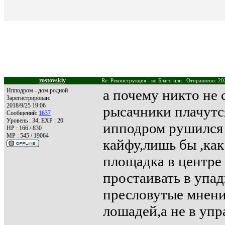
rostovskiy
Re: Реконструкция - во Благо или.. Отправлено: 20
Ипподром - дом родной
а почему никто не 
Зарегистрирован:
2018/9/25 19:06
рысачники плачутся
Сообщений:
1637
Уровень : 34; EXP : 20
ипподром рушился 
HP : 166 / 830
MP : 545 / 19064
кайфу,лишь бы ,как
площадка в центре
простаивать в упад
пресловутые мнени
лошадей,а не в упр