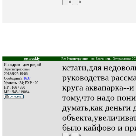
0
0
rostovskiy
Re: Реконструкция - во Благо или.. Отправлено: 20
Ипподром - дом родной
кстати,для недовол
Зарегистрирован:
2018/9/25 19:06
руководства рассм
Сообщений:
1637
Уровень : 34; EXP : 20
круга аквапарка--и 
HP : 166 / 830
MP : 545 / 19064
тому,что надо пон
думать,как деньги д
объекта,увеличиват
было кайфово и при
0
0