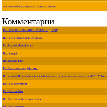
продажа арабских лошадей разных возрастов
Комментарии
Re: «БОЛЬШОЙ КАЗАНСКИЙ ПРИЗ» (ДЕРБИ)
Re: Приз Терского конного завода
Re: Большой Летний приз
Re: Дерзкий
Re: Большой приз
Re: Приз в честь жеребца Арт
Re: Большой Всероссийский приз Дерби (Приз памяти первого президента КБР В.М.Коко
Re: Приз Критериум
Re: Приз им.Абая
Re: Kinga Farm Казахстан Дерби
Re: Приз Фаворит