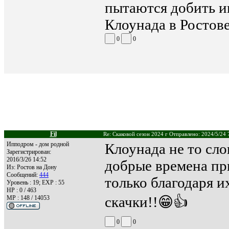
пытаются добить и
Клоунада в Ростов
0
0
Fil
Re: Скаковой сезон 2024 г Отправлено: 2024/5/24 
Ипподром - дом родной
Клоунада не то сло
Зарегистрирован:
2016/3/26 14:52
добрые времена пр
Из:
Ростов на Дону
Сообщений:
444
только благодаря 
Уровень : 19; EXP : 55
HP : 0 / 463
скачки!!😁👍
MP : 148 / 14053
0
0