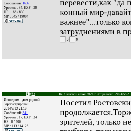
перевести,как "да 
Сообщений:
1637
Уровень : 34; EXP : 20
конный мир-давайт
HP : 166 / 830
MP : 545 / 19084
важнее"...только к
затруднениями в п
0
0
Flight
Re: Скаковой сезон 2024 г Отправлено: 2024/5/23 
Ипподром - дом родной
Посетил Ростовски
Зарегистрирован:
2014/9/13 21:13
продолжается.Торж
Сообщений:
341
Уровень : 17; EXP : 24
зрителей, только н
HP : 0 / 406
MP : 113 / 14125