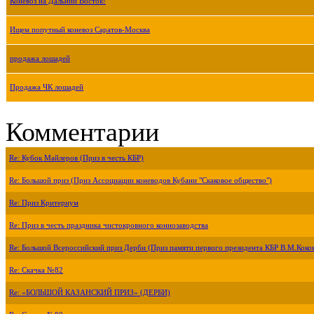
Коневоз на Дальний Восток!
Ищем попутный коневоз Саратов-Москва
продажа лошадей
Продажа ЧК лошадей
Комментарии
Re: Кубок Майлеров (Приз в честь КБР)
Re: Большой приз (Приз Ассоциации коневодов Кубани "Скаковое общество")
Re: Приз Критериум
Re: Приз в честь праздника чистокровного коннозаводства
Re: Большой Всероссийский приз Дерби (Приз памяти первого президента КБР В.М.Коко
Re: Скачка №82
Re: «БОЛЬШОЙ КАЗАНСКИЙ ПРИЗ» (ДЕРБИ)