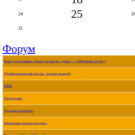
25
24
2
31
Форум
Выход программы «Лошади в боксах» (ранее — «Обратный отсчёт»)
Профессиональный массаж, терапия лошадей
ЦМИ
Полуторник
Продажа жеребцов.
Племенные пони на продажу.