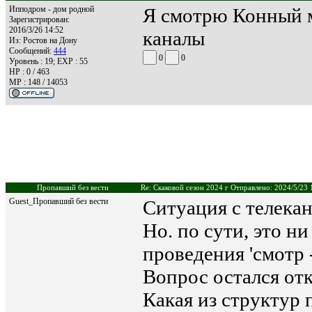
Ипподром - дом родной
Я смотрю Конный ми
Зарегистрирован:
2016/3/26 14:52
каналы
Из:
Ростов на Дону
Сообщений:
444
0
0
Уровень : 19; EXP : 55
HP : 0 / 463
MP : 148 / 14053
Пропавший без вести
Re: Скаковой сезон 2024 г Отправлено: 2024/5/23 
Guest_Пропавший без вести
Ситуация с телека
Но. по сути, это н
проведения 'смотр 
Вопрос остался от
Какая из структур 