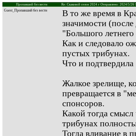
Пропавший без вести
Re: Скаковой сезон 2024 г Отправлено: 2024/5/26 
Guest_Пропавший без вести
В то же время в К
значимости (после
"Большого летнего
Как и следовало о
пустых трибунах.
Что и подтвердила 
Жалкое зрелище, к
превращается в "м
спонсоров.
Какой тогда смысл 
трибунах полность
Тогда вливание в п