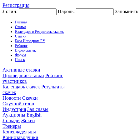
Регистрация
Логин:
Пароль:
Запомнить
Главная
Статьи
Календарь и Результаты скачек
Ставки
База Ипподром.РУ
Рейтинг
Видео скачек
Форум
Поиск
Активные ставки
Прошедшие ставки
Рейтинг
участников
Календарь скачек
Результаты
скачек
Новости
Скачки
Случной сезон
Индустрия
Зал славы
Аукционы
English
Лошади
Жокеи
Тренеры
Коневладельцы
Коннозаводчики