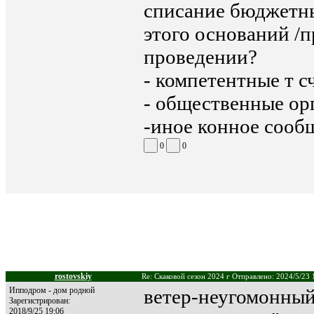
списание бюджетны
этого оснований /
проведении?
- компетентные т с
- общественные о
-иное конное сооб
0
0
rostovskiy
Re: Скаковой сезон 2024 г Отправлено: 2024/5/23 
Ипподром - дом родной
ветер-неугомонный
Зарегистрирован:
2018/9/25 19:06