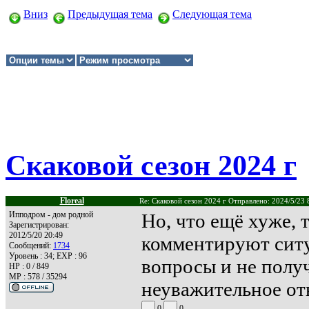
Вниз
Предыдущая тема
Следующая тема
Скаковой сезон 2024 г
Floreal
Re: Скаковой сезон 2024 г Отправлено: 2024/5/23 
Ипподром - дом родной
Но, что ещё хуже, 
Зарегистрирован:
2012/5/20 20:49
комментируют ситу
Сообщений:
1734
Уровень : 34; EXP : 96
вопросы и не полу
HP : 0 / 849
MP : 578 / 35294
неуважительное от
0
0