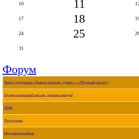
11
10
1
18
17
1
25
24
2
31
Форум
Выход программы «Лошади в боксах» (ранее — «Обратный отсчёт»)
Профессиональный массаж, терапия лошадей
ЦМИ
Полуторник
Продажа жеребцов.