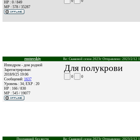
0
0
HP : 0 / 849
MP : 578 / 35287
rostovskiy
Re: Скаковой сезон 2023г Отправлено: 2023/2/12 
Ипподром - дом родной
Для полукрови
Зарегистрирован:
2018/9/25 19:06
0
0
Сообщений:
1637
Уровень : 34; EXP : 20
HP : 166 / 830
MP : 545 / 19077
Пропавший без вести
Re: Скаковой сезон 2023г Отправлено: 2023/2/12 