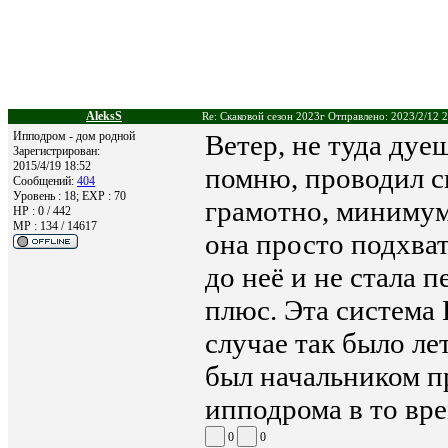
AleksS
Re: Скаковой сезон 2023г Отправлено: 2023/2/12 
Ипподром - дом родной
Ветер, не туда дуе
Зарегистрирован:
2015/4/19 18:52
помню, проводил с
Сообщений:
404
Уровень : 18; EXP : 70
грамотно, минимум 
HP : 0 / 442
MP : 134 / 14617
она просто подхва
до неё и не стала 
плюс. Эта система
случае так было ле
был начальником п
ипподрома в то вре
0
0