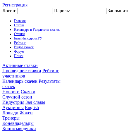
Регистрация
Логин:
Пароль:
Запомнить
Главная
Статьи
Календарь и Результаты скачек
Ставки
База Ипподром.РУ
Рейтинг
Видео скачек
Форум
Поиск
Активные ставки
Прошедшие ставки
Рейтинг
участников
Календарь скачек
Результаты
скачек
Новости
Скачки
Случной сезон
Индустрия
Зал славы
Аукционы
English
Лошади
Жокеи
Тренеры
Коневладельцы
Коннозаводчики