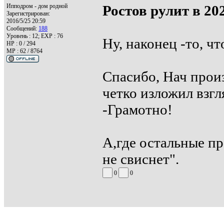
Ипподром - дом родной
Ростов рулит в 20
Зарегистрирован:
2016/5/25 20:59
Сообщений:
188
Уровень : 12; EXP : 76
Ну, наконец -то, чт
HP : 0 / 294
MP : 62 / 8764
Спасибо, Нач произ
четко изложил взгл
-Грамотно!
А,где остальные пр
не свиснет".
0
0