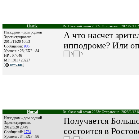
Hartik
Re: Скаковой сезон 2023г Отправлено: 2023/2/11 
Ипподром - дом родной
А что насчет зрите
Зарегистрирован:
2015/11/20 16:53
ипподроме? Или оп
Сообщений:
905
Уровень : 26; EXP : 84
0
0
HP : 0 / 646
MP : 301 / 20227
Floreal
Re: Скаковой сезон 2023г Отправлено: 2023/2/12 8
Ипподром - дом родной
Получается Большо
Зарегистрирован:
2012/5/20 20:49
состоится в Ростов
Сообщений:
1734
Уровень : 34; EXP : 96