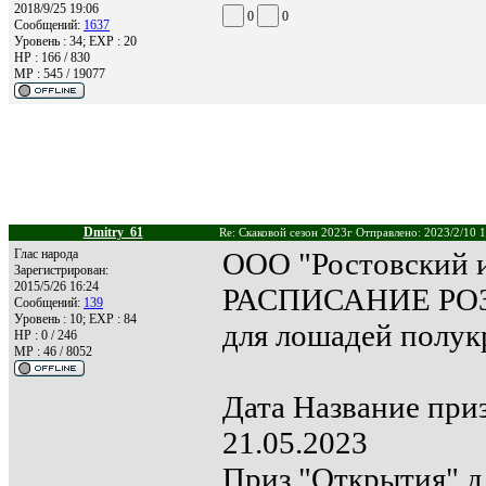
2018/9/25 19:06
0
0
Сообщений:
1637
Уровень : 34; EXP : 20
HP : 166 / 830
MP : 545 / 19077
Dmitry_61
Re: Скаковой сезон 2023г Отправлено: 2023/2/10 
Глас народа
ООО "Ростовский 
Зарегистрирован:
2015/5/26 16:24
РАСПИСАНИЕ Р
Сообщений:
139
Уровень : 10; EXP : 84
для лошадей полук
HP : 0 / 246
MP : 46 / 8052
Дата Название при
21.05.2023
Приз "Открытия" д