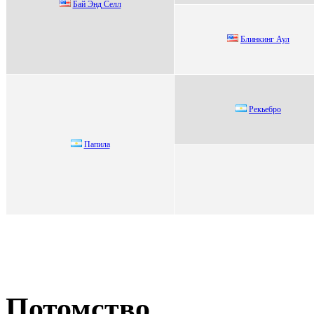
Бай Энд Сeлл
Блинкинг Аул
Pекьебpo
Пaпилa
Потомство