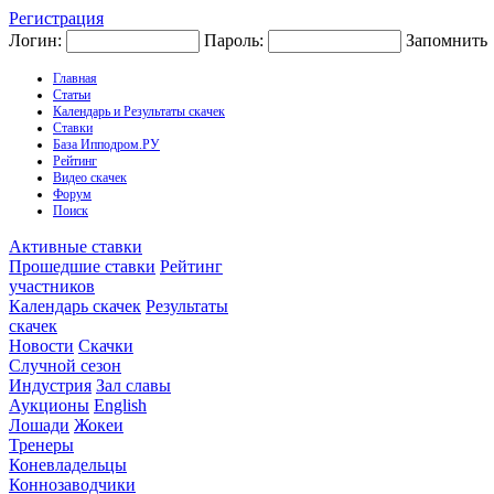
Регистрация
Логин:
Пароль:
Запомнить
Главная
Статьи
Календарь и Результаты скачек
Ставки
База Ипподром.РУ
Рейтинг
Видео скачек
Форум
Поиск
Активные ставки
Прошедшие ставки
Рейтинг
участников
Календарь скачек
Результаты
скачек
Новости
Скачки
Случной сезон
Индустрия
Зал славы
Аукционы
English
Лошади
Жокеи
Тренеры
Коневладельцы
Коннозаводчики