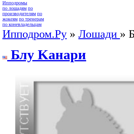
Ипподромы
по лошадям
по
производителям
по
жокеям
по тренерам
по коневладельцам
Ипподром.Ру
»
Лошади
» 
Блу Kaнapи