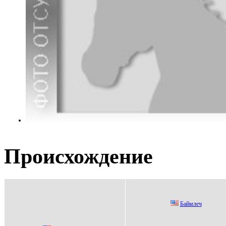
Происхождение
Баймлeч