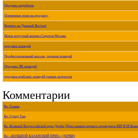
Продажа жеребцов.
Племенные пони на продажу.
Коневоз на Дальний Восток!
Ищем попутный коневоз Саратов-Москва
продажа лошадей
Профессиональный массаж, терапия лошадей
Продажа ЧК лошадей
продажа арабских лошадей разных возрастов
Комментарии
Re: Гизана
Re: Супер Тип
Re: Большой Всероссийский приз Дерби (Приз памяти первого президента КБР В.М.Коко
Re: «БОЛЬШОЙ КАЗАНСКИЙ ПРИЗ» (ДЕРБИ)