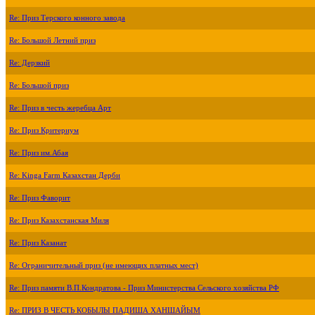
Re: Приз Терского конного завода
Re: Большой Летний приз
Re: Дерзкий
Re: Большой приз
Re: Приз в честь жеребца Арт
Re: Приз Критериум
Re: Приз им.Абая
Re: Kinga Farm Казахстан Дерби
Re: Приз Фаворит
Re: Приз Казахстанская Миля
Re: Приз Казанат
Re: Ограничительный приз (не имеющих платных мест)
Re: Приз памяти В.П.Кондратова - Приз Министерства Сельского хозяйства РФ
Re: ПРИЗ В ЧЕСТЬ КОБЫЛЫ ПАДИША ХАНШАЙЫМ