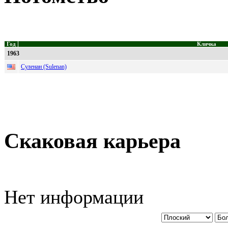
Год
Кличка
1963
Суленан (Sulenan)
Скаковая карьера
Нет информации