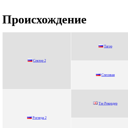
Происхождение
Tагoр
Сeктор 2
Спеcивая
Тзe Рeкоpдep
Pогнеда 2