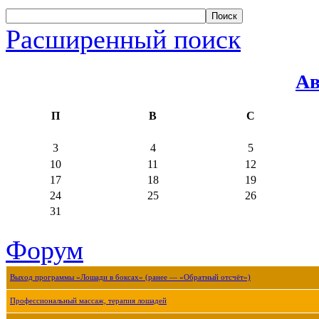
Расширенный поиск
Ав
П
В
С
3
4
5
10
11
12
17
18
19
24
25
26
31
Форум
Выход программы «Лошади в боксах» (ранее — «Обратный отсчёт»)
Профессиональный массаж, терапия лошадей