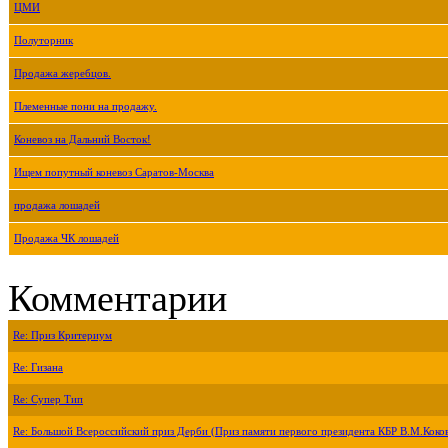
ЦМИ
Полуторник
Продажа жеребцов.
Племенные пони на продажу.
Коневоз на Дальний Восток!
Ищем попутный коневоз Саратов-Москва
продажа лошадей
Продажа ЧК лошадей
Комментарии
Re: Приз Критериум
Re: Гизана
Re: Супер Тип
Re: Большой Всероссийский приз Дерби (Приз памяти первого президента КБР В.М.Коко