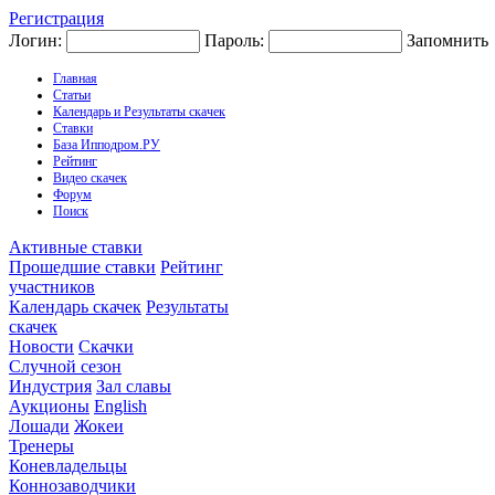
Регистрация
Логин:
Пароль:
Запомнить
Главная
Статьи
Календарь и Результаты скачек
Ставки
База Ипподром.РУ
Рейтинг
Видео скачек
Форум
Поиск
Активные ставки
Прошедшие ставки
Рейтинг
участников
Календарь скачек
Результаты
скачек
Новости
Скачки
Случной сезон
Индустрия
Зал славы
Аукционы
English
Лошади
Жокеи
Тренеры
Коневладельцы
Коннозаводчики