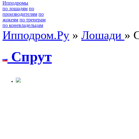
Ипподромы
по лошадям
по
производителям
по
жокеям
по тренерам
по коневладельцам
Ипподром.Ру
»
Лошади
» 
Спрут