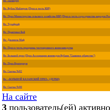
Re: Паландер
Re: Кубок Майлеров (Приз в честь КБР)
Re: Приз Министерства сельского хозяйства КБР (Приз в честь года единства народов Ро
Re: Турафриф
Re: Практикал Бой
Re: Джамила Маф
Re: Приз в честь праздника чистокровного коннозаводства
Re: Большой приз (Приз Ассоциации коневодов Кубани "Скаковое общество")
Re: Приз Критериум
Re: Скачка №82
Re: «БОЛЬШОЙ КАЗАНСКИЙ ПРИЗ» (ДЕРБИ)
Re: Скачка №80
На сайте
3
пользователь(ей) активн