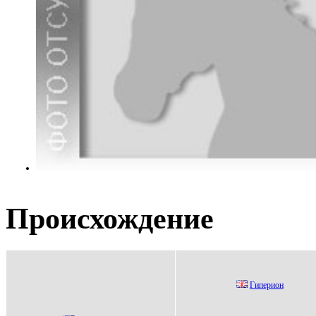
Происхождение
Гипepиoн