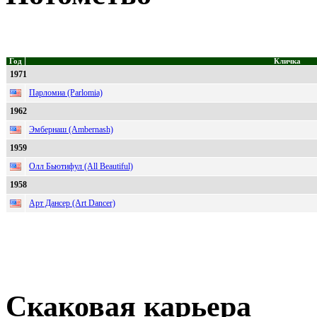
Год
Кличка
1971
Парломиа (Parlomia)
1962
Эмбернаш (Ambernash)
1959
Олл Бьютифул (All Beautiful)
1958
Арт Дансер (Art Dancer)
Скаковая карьера