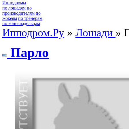
Ипподромы
по лошадям
по
производителям
по
жокеям
по тренерам
по коневладельцам
Ипподром.Ру
»
Лошади
» 
Пaрло