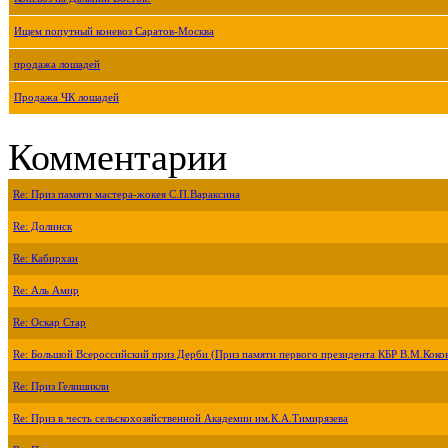
Ищем попутный коневоз Саратов-Москва
продажа лошадей
Продажа ЧК лошадей
Комментарии
Re: Приз памяти мастера-жокея С.П.Вараксина
Re: Долинск
Re: Кабирхан
Re: Аль Амир
Re: Оскар Стар
Re: Большой Всероссийский приз Дерби (Приз памяти первого президента КБР В.М.Коко
Re: Приз Гелишикли
Re: Приз в честь сельскохозяйственной Академии им.К.А.Тимирязева