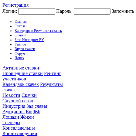
Регистрация
Логин:
Пароль:
Запомнить
Главная
Статьи
Календарь и Результаты скачек
Ставки
База Ипподром.РУ
Рейтинг
Видео скачек
Форум
Поиск
Активные ставки
Прошедшие ставки
Рейтинг
участников
Календарь скачек
Результаты
скачек
Новости
Скачки
Случной сезон
Индустрия
Зал славы
Аукционы
English
Лошади
Жокеи
Тренеры
Коневладельцы
Коннозаводчики