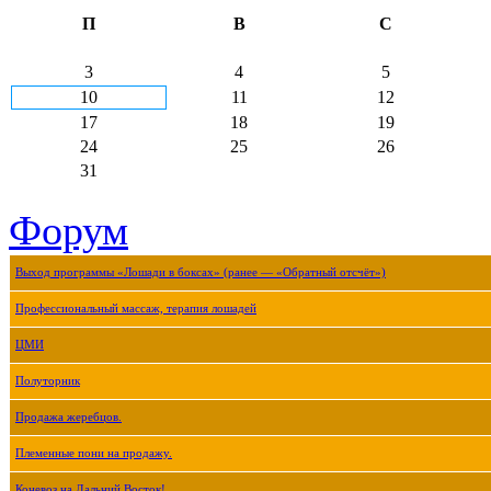
П
В
С
3
4
5
10
11
12
17
18
19
24
25
26
31
Форум
Выход программы «Лошади в боксах» (ранее — «Обратный отсчёт»)
Профессиональный массаж, терапия лошадей
ЦМИ
Полуторник
Продажа жеребцов.
Племенные пони на продажу.
Коневоз на Дальний Восток!