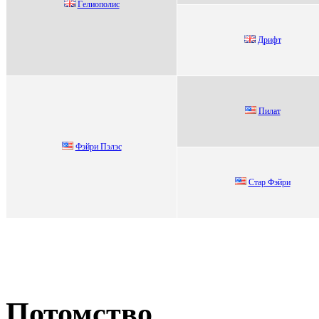
Гeлиoпoлиc
Дрифт
Пилaт
Фэйpи Пэлэс
Стaр Фэйри
Потомство