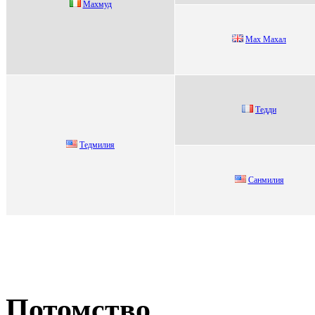
Мaхмуд
Mах Mахал
Тедди
Тeдмилия
Сaнмилия
Потомство