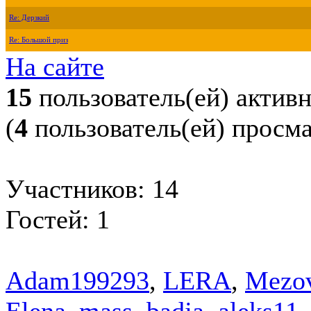
Re: Дерзкий
Re: Большой приз
На сайте
15
пользователь(ей) актив
(
4
пользователь(ей) просм
Участников: 14
Гостей: 1
Adam199293
,
LERA
,
Mezo
Elena_mass
,
badja
,
aleks11
,