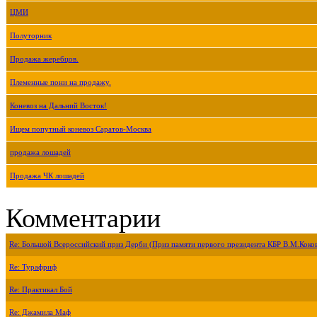
ЦМИ
Полуторник
Продажа жеребцов.
Племенные пони на продажу.
Коневоз на Дальний Восток!
Ищем попутный коневоз Саратов-Москва
продажа лошадей
Продажа ЧК лошадей
Комментарии
Re: Большой Всероссийский приз Дерби (Приз памяти первого президента КБР В.М.Коко
Re: Турафриф
Re: Практикал Бой
Re: Джамила Маф