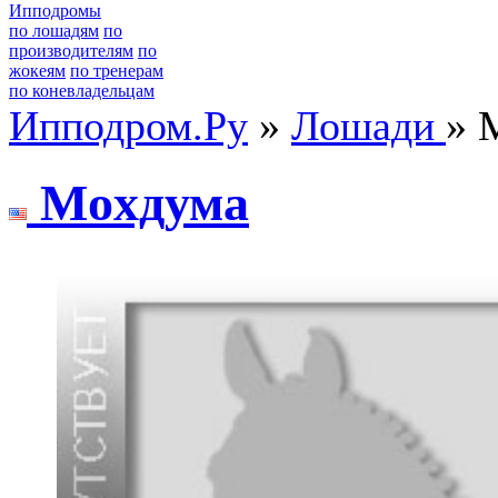
Ипподромы
по лошадям
по
производителям
по
жокеям
по тренерам
по коневладельцам
Ипподром.Ру
»
Лошади
» 
Moxдума