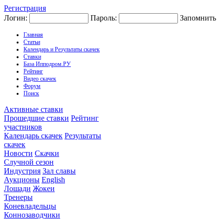
Регистрация
Логин:
Пароль:
Запомнить
Главная
Статьи
Календарь и Результаты скачек
Ставки
База Ипподром.РУ
Рейтинг
Видео скачек
Форум
Поиск
Активные ставки
Прошедшие ставки
Рейтинг
участников
Календарь скачек
Результаты
скачек
Новости
Скачки
Случной сезон
Индустрия
Зал славы
Аукционы
English
Лошади
Жокеи
Тренеры
Коневладельцы
Коннозаводчики