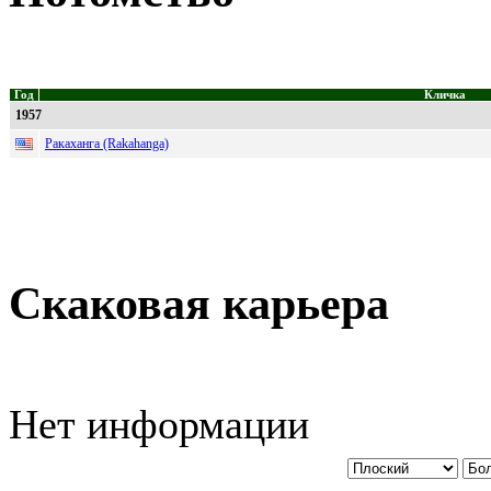
Год
Кличка
1957
Ракаханга (Rakahanga)
Скаковая карьера
Нет информации