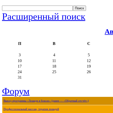
Расширенный поиск
Ав
П
В
С
3
4
5
10
11
12
17
18
19
24
25
26
31
Форум
Выход программы «Лошади в боксах» (ранее — «Обратный отсчёт»)
Профессиональный массаж, терапия лошадей