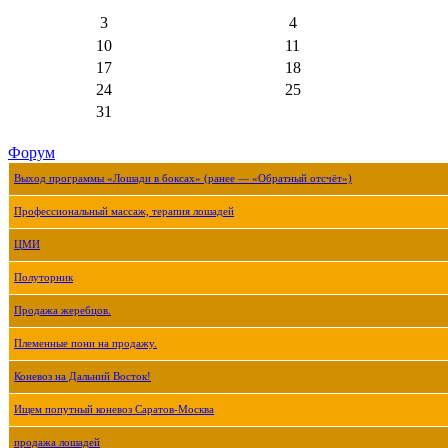
3
4
10
11
17
18
24
25
31
Форум
Выход программы «Лошади в боксах» (ранее — «Обратный отсчёт»)
Профессиональный массаж, терапия лошадей
ЦМИ
Полуторник
Продажа жеребцов.
Племенные пони на продажу.
Коневоз на Дальний Восток!
Ищем попутный коневоз Саратов-Москва
продажа лошадей