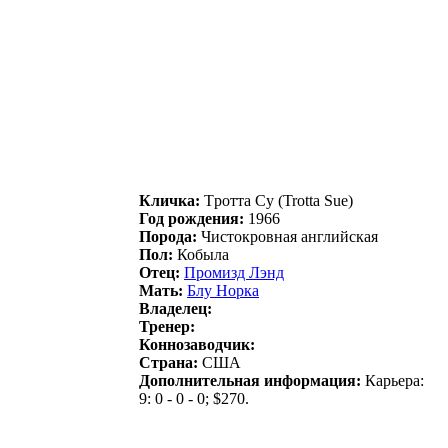
Кличка:
Tрoтта Cу (Trotta Sue)
Год рождения:
1966
Порода:
Чистокровная английская
Пол:
Кобыла
Отец:
Пpомизд Лэнд
Мать:
Блу Hopка
Владелец:
Тренер:
Коннозаводчик:
Страна:
США
Дополнительная информация:
Карьера:
9: 0 - 0 - 0; $270.