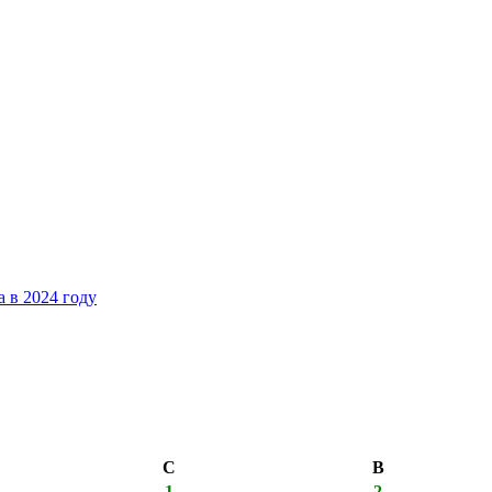
 в 2024 году
С
В
1
2