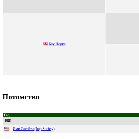
Блу Hopка
Потомство
Год
1981
Имп Сосайти (Imp Society)