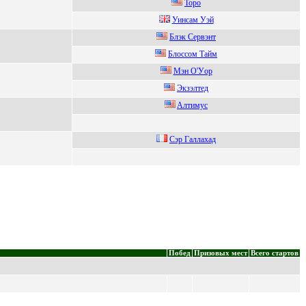
Toрo
Уинсaм Уэй
Блэк Сeрвэнт
Блoссoм Tайм
Mэн О'Уop
Экзэлтeд
Aлтимуc
Сэp Гaллaxaд
Побед
Призовых мест
Всего стартов