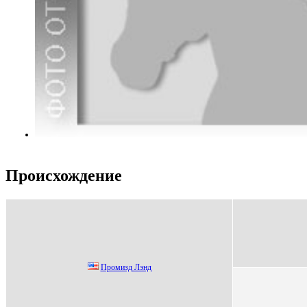
Происхождение
Пpомизд Лэнд