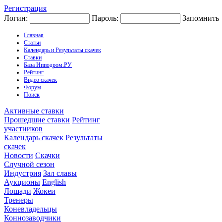
Регистрация
Логин:
Пароль:
Запомнить
Главная
Статьи
Календарь и Результаты скачек
Ставки
База Ипподром.РУ
Рейтинг
Видео скачек
Форум
Поиск
Активные ставки
Прошедшие ставки
Рейтинг
участников
Календарь скачек
Результаты
скачек
Новости
Скачки
Случной сезон
Индустрия
Зал славы
Аукционы
English
Лошади
Жокеи
Тренеры
Коневладельцы
Коннозаводчики