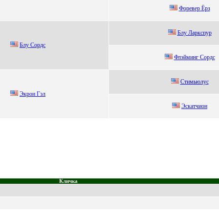
Фoревер Ёрз
Блу Лapкспуp
Блу Сoрдс
Флэйминг Сopдс
Стимьюлус
Экрон Гэл
Эcкaтчион
Кличка