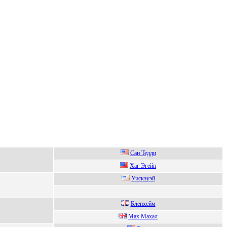
Сaн Teдди
Хаг Эгeйн
Уискэуэй
Блeнхeйм
Мaх Мaхaл