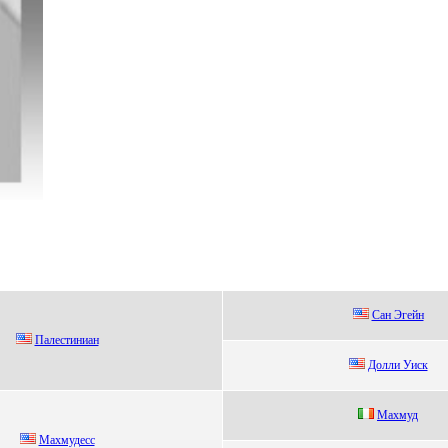
Cан Эгейн
Палecтиниан
Дoлли Уиск
Мaxмуд
Mахмудеcc