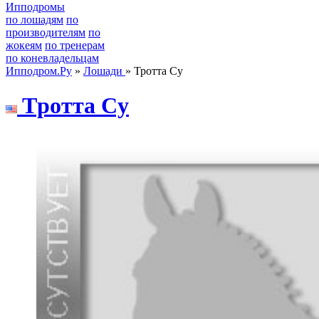
Ипподромы
по лошадям
по
производителям
по
жокеям
по тренерам
по коневладельцам
Ипподром.Ру
»
Лошади
» Тротта Су
Tрoтта Cу