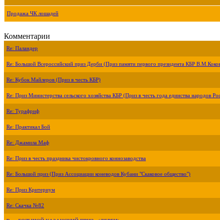
Продажа ЧК лошадей
Комментарии
Re: Паландер
Re: Большой Всероссийский приз Дерби (Приз памяти первого президента КБР В.М.Коко
Re: Кубок Майлеров (Приз в честь КБР)
Re: Приз Министерства сельского хозяйства КБР (Приз в честь года единства народов Ро
Re: Турафриф
Re: Практикал Бой
Re: Джамила Маф
Re: Приз в честь праздника чистокровного коннозаводства
Re: Большой приз (Приз Ассоциации коневодов Кубани "Скаковое общество")
Re: Приз Критериум
Re: Скачка №82