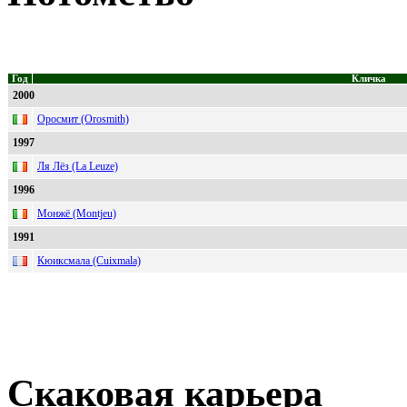
Год
Кличка
2000
Оросмит (Orosmith)
1997
Ля Лёз (La Leuze)
1996
Монжё (Montjeu)
1991
Кюиксмала (Cuixmala)
Скаковая карьера