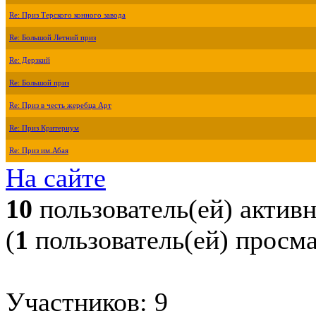
Re: Приз Терского конного завода
Re: Большой Летний приз
Re: Дерзкий
Re: Большой приз
Re: Приз в честь жеребца Арт
Re: Приз Критериум
Re: Приз им.Абая
На сайте
10
пользователь(ей) актив
(
1
пользователь(ей) просм
Участников: 9