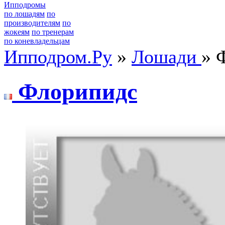
Ипподромы
по лошадям
по
производителям
по
жокеям
по тренерам
по коневладельцам
Ипподром.Ру
»
Лошади
» 
Флopипидс