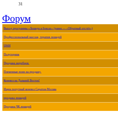
31
Форум
Выход программы «Лошади в боксах» (ранее — «Обратный отсчёт»)
Профессиональный массаж, терапия лошадей
ЦМИ
Полуторник
Продажа жеребцов.
Племенные пони на продажу.
Коневоз на Дальний Восток!
Ищем попутный коневоз Саратов-Москва
продажа лошадей
Продажа ЧК лошадей