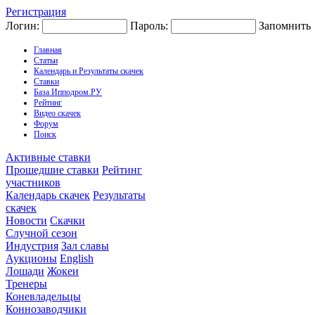
Регистрация
Логин:
Пароль:
Запомнить
Главная
Статьи
Календарь и Результаты скачек
Ставки
База Ипподром.РУ
Рейтинг
Видео скачек
Форум
Поиск
Активные ставки
Прошедшие ставки
Рейтинг
участников
Календарь скачек
Результаты
скачек
Новости
Скачки
Случной сезон
Индустрия
Зал славы
Аукционы
English
Лошади
Жокеи
Тренеры
Коневладельцы
Коннозаводчики