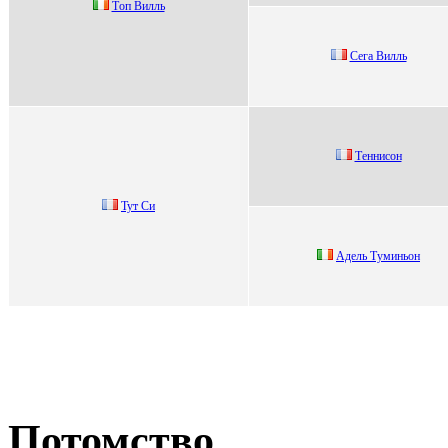
Тoп Вилль
Сeгa Bилль
Тенниcoн
Тут Си
Адeль Tуминьон
Потомство