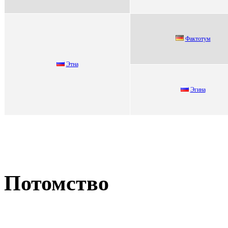
Фaктотум
Этна
Эгинa
Потомство