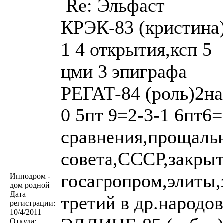
Re: Эльфаст
КРЭК-83 (кристина) 
1 4 открытия,ксп 5
цми 3 эпиграфа
РЕГАТ-84 (роль)2нал
0 5пт 9=2-3-1 6пт6=
сравнения,прощаль
совета,СССР,закрыт
госагропром,элиты
Ипподром -
дом родной
Дата
третий в др.народов
регистрации:
10/4/2011
Откуда: