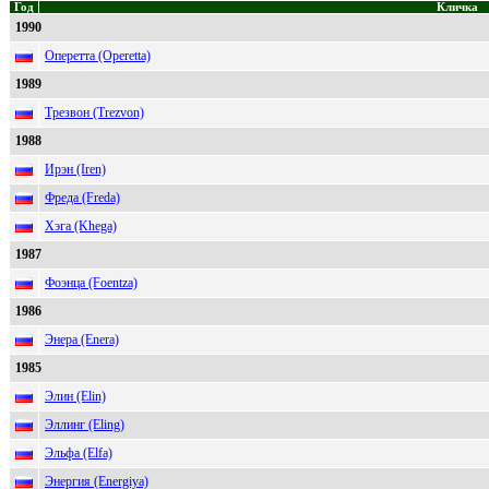
Год
Кличка
1990
Оперетта (Operetta)
1989
Трезвон (Trezvon)
1988
Ирэн (Iren)
Фреда (Freda)
Хэга (Khega)
1987
Фоэнца (Foentza)
1986
Энера (Enera)
1985
Элин (Elin)
Эллинг (Eling)
Эльфа (Elfa)
Энергия (Energiya)