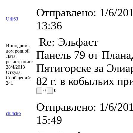
Отправлено:
1/6/20
Urij63
13:36
Re: Эльфаст
Ипподром -
дом родной
Панель 79 от Плана
Дата
регистрации:
Пятигорске за Элиа
28/4/2013
Откуда:
82 г. в кобыльих пр
Сообщений:
241
0
0
Отправлено:
1/6/20
clu4cko
15:49