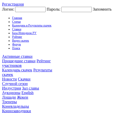
Регистрация
Логин:
Пароль:
Запомнить
Главная
Статьи
Календарь и Результаты скачек
Ставки
База Ипподром.РУ
Рейтинг
Видео скачек
Форум
Поиск
Активные ставки
Прошедшие ставки
Рейтинг
участников
Календарь скачек
Результаты
скачек
Новости
Скачки
Случной сезон
Индустрия
Зал славы
Аукционы
English
Лошади
Жокеи
Тренеры
Коневладельцы
Коннозаводчики