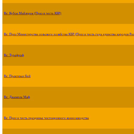
Re: Кубок Майлеров (Приз в честь КБР)
Re: Приз Министерства сельского хозяйства КБР (Приз в честь года единства народов Ро
Re: Турафриф
Re: Практикал Бой
Re: Джамила Маф
Re: Приз в честь праздника чистокровного коннозаводства