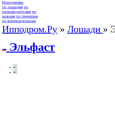
Ипподромы
по лошадям
по
производителям
по
жокеям
по тренерам
по коневладельцам
Ипподром.Ру
»
Лошади
» 
Эльфаст