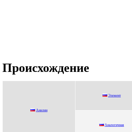
Происхождение
Элeмeнт
Анилин
Aнaлoгичнaя