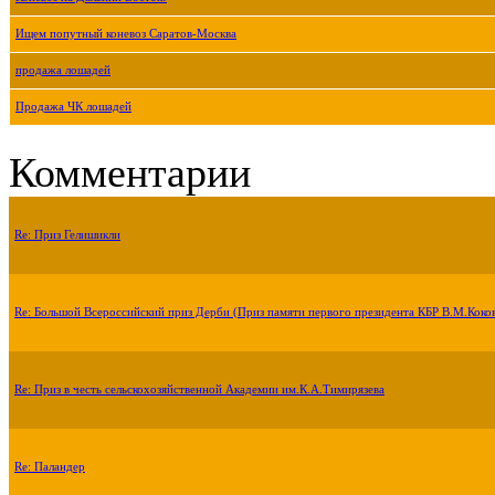
Ищем попутный коневоз Саратов-Москва
продажа лошадей
Продажа ЧК лошадей
Комментарии
Re: Приз Гелишикли
Re: Большой Всероссийский приз Дерби (Приз памяти первого президента КБР В.М.Коко
Re: Приз в честь сельскохозяйственной Академии им.К.А.Тимирязева
Re: Паландер