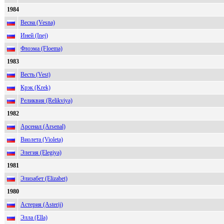
1984
Весна (Vesna)
Иней (Inej)
Флоэма (Floema)
1983
Весть (Vest)
Крэк (Krek)
Реликвия (Relikviya)
1982
Арсенал (Arsenal)
Виолета (Violeta)
Элегия (Elegiya)
1981
Элизабет (Elizabet)
1980
Астерия (Asterij)
Элла (Ella)