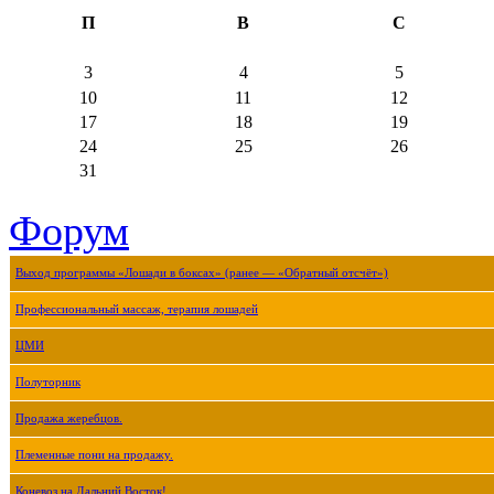
П
В
С
3
4
5
10
11
12
17
18
19
24
25
26
31
Форум
Выход программы «Лошади в боксах» (ранее — «Обратный отсчёт»)
Профессиональный массаж, терапия лошадей
ЦМИ
Полуторник
Продажа жеребцов.
Племенные пони на продажу.
Коневоз на Дальний Восток!