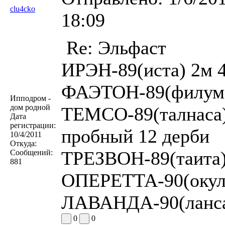
clu4cko
18:09
Re: Эльфаст
ИРЭН-89(иста) 2м 4
ФАЭТОН-89(филумен
Ипподром -
дом родной
ТЕМСО-89(талнаса) 
Дата
регистрации:
пробный 12 дерби
10/4/2011
Откуда:
ТРЕЗВОН-89(таита) 
Сообщений:
881
ОПЕРЕТТА-90(окулов
ЛАВАНДА-90(лансан
0
0