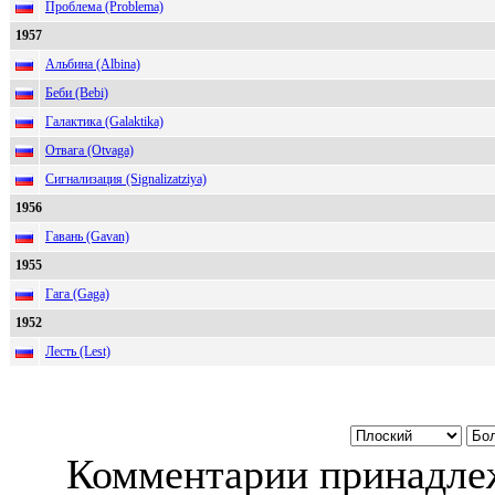
Проблема (Problema)
1957
Альбина (Albina)
Беби (Bebi)
Галактика (Galaktika)
Отвага (Otvaga)
Сигнализация (Signalizatziya)
1956
Гавань (Gavan)
1955
Гага (Gaga)
1952
Лесть (Lest)
Комментарии принадлеж