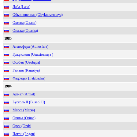
Лаба (Laba)
Обыкновенная (Obyknovennaya)
Оксана (Oxana)
Опаска (Opaska)
1985
Атмосфера (Atmosfera)
Грациозная (Gratsioznaya )
Особая (Osobaya)
Рамзия (Ramziya)
Фацбадан (Fatzbadan)
1984
Армат (Armat)
Буссоль II (Bussol II)
Марса (Marsa)
Орима (Orima)
Орск (Orsk)
Погон (Pogon)