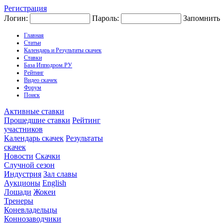
Регистрация
Логин:
Пароль:
Запомнить
Главная
Статьи
Календарь и Результаты скачек
Ставки
База Ипподром.РУ
Рейтинг
Видео скачек
Форум
Поиск
Активные ставки
Прошедшие ставки
Рейтинг
участников
Календарь скачек
Результаты
скачек
Новости
Скачки
Случной сезон
Индустрия
Зал славы
Аукционы
English
Лошади
Жокеи
Тренеры
Коневладельцы
Коннозаводчики