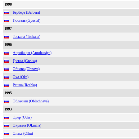
1998
Бербера (Berbera)
Гюсталь (Gyustal)
1997
Тоскана (Toskana)
1996
Апробация (Aprobatsiya)
Грекса (Greksa)
Обнова (Obnova)
Ока (Oka)
Решка (Reshka)
1995
Облачная (Oblachnaya)
1993
Одер (Oder)
Окраина (Okraina)
Ольха (Olha)