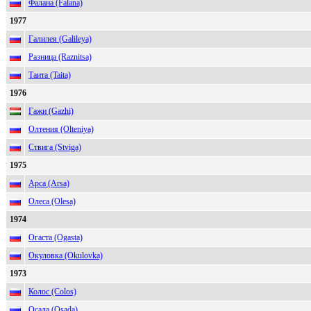
Фалана (Falana)
1977
Галилея (Galileya)
Разница (Raznitsa)
Таита (Taita)
1976
Гажи (Gazhi)
Олтения (Olteniya)
Ствига (Stviga)
1975
Арса (Arsa)
Олеса (Olesa)
1974
Огаста (Ogasta)
Окуловка (Okulovka)
1973
Колос (Colos)
Осада (Osada)