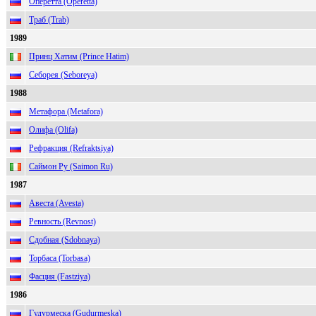
Оперетта (Operetta)
Траб (Trab)
1989
Принц Хатим (Prince Hatim)
Себорея (Seboreya)
1988
Метафора (Metafora)
Олифа (Olifa)
Рефракция (Refraktsiya)
Саймон Ру (Saimon Ru)
1987
Авеста (Avesta)
Ревность (Revnost)
Сдобная (Sdobnaya)
Торбаса (Torbasa)
Фасция (Fastziya)
1986
Гудурмеска (Gudurmeska)