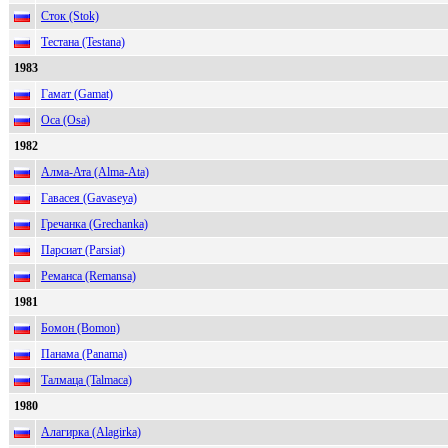
Сток (Stok)
Тестана (Testana)
1983
Гамат (Gamat)
Оса (Osa)
1982
Алма-Ата (Alma-Ata)
Гавасея (Gavaseya)
Гречанка (Grechanka)
Парсиат (Parsiat)
Реманса (Remansa)
1981
Бомон (Bomon)
Панама (Panama)
Талмаца (Talmaca)
1980
Алагирка (Alagirka)