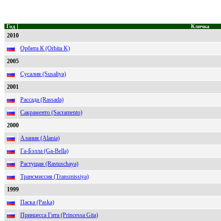
Год
Кличка
2010
Орбита К (Orbita K)
2005
Сусалия (Susaliya)
2001
Рассада (Rassada)
Сакраменто (Sacramento)
2000
Алания (Alania)
Га-Бэлла (Ga-Bella)
Растущая (Rastuschaya)
Трансмиссия (Transmissiya)
1999
Паска (Paska)
Принцесса Гита (Princessa Gita)