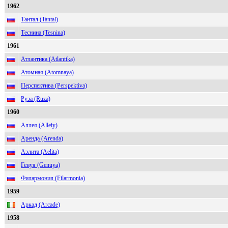
1962
Тантал (Tantal)
Теснина (Tesnina)
1961
Атлантика (Atlantika)
Атомная (Atomnaya)
Перспектива (Perspektiva)
Руза (Ruza)
1960
Аллея (Alleiy)
Аренда (Arenda)
Аэлита (Aelita)
Генуя (Genuya)
Филармония (Filarmonia)
1959
Аркад (Arcade)
1958