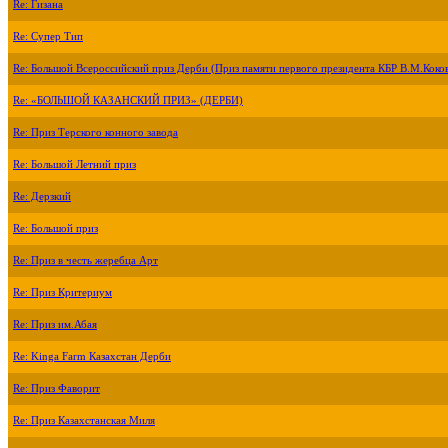
Re: Гизана
Re: Супер Тип
Re: Большой Всероссийский приз Дерби (Приз памяти первого президента КБР В.М.Коко
Re: «БОЛЬШОЙ КАЗАНСКИЙ ПРИЗ» (ДЕРБИ)
Re: Приз Терского конного завода
Re: Большой Летний приз
Re: Дерзкий
Re: Большой приз
Re: Приз в честь жеребца Арт
Re: Приз Критериум
Re: Приз им.Абая
Re: Kinga Farm Казахстан Дерби
Re: Приз Фаворит
Re: Приз Казахстанская Миля