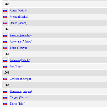
1968
Асида (Asida)
Мечта (Mechta)
Особа (Osoba)
1966
Амелия (Ameliya)
Атлетика (Atletika)
Тезея (Tezeya)
1965
Бабилла (Babilla)
Рея (Reya)
1964
Селенга (Selenga)
1963
Летопись (Letopis)
Сардар (Sardar)
Тикси (Tiksi)