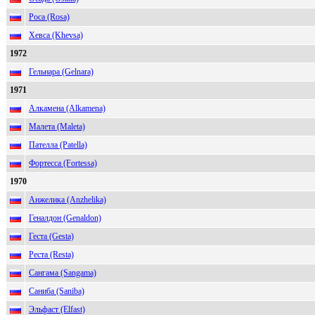
Роса (Rosa)
Хевса (Khevsa)
1972
Гельнара (Gelnara)
1971
Алкамена (Alkamena)
Малета (Maleta)
Пателла (Patella)
Фортесса (Fortessa)
1970
Анжелика (Anzhelika)
Геналдон (Genaldon)
Геста (Gesta)
Реста (Resta)
Сангама (Sangama)
Саниба (Saniba)
Эльфаст (Elfast)