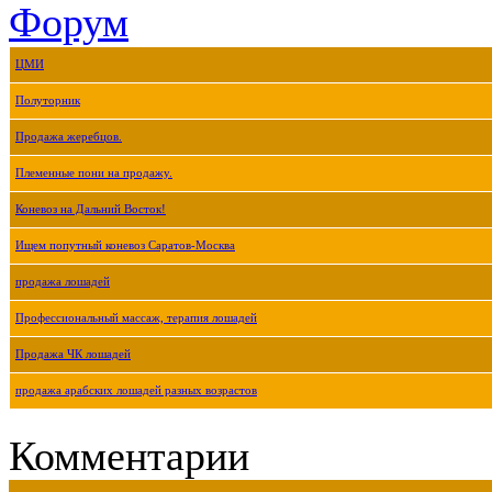
Форум
ЦМИ
Полуторник
Продажа жеребцов.
Племенные пони на продажу.
Коневоз на Дальний Восток!
Ищем попутный коневоз Саратов-Москва
продажа лошадей
Профессиональный массаж, терапия лошадей
Продажа ЧК лошадей
продажа арабских лошадей разных возрастов
Комментарии