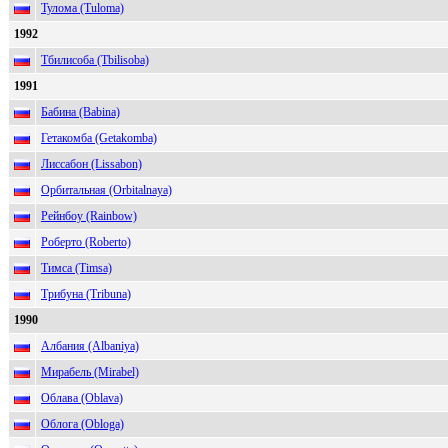
Тулома (Tuloma)
1992
Тбилисоба (Tbilisoba)
1991
Бабина (Babina)
Гетакомба (Getakomba)
Лиссабон (Lissabon)
Орбитальная (Orbitalnaya)
Рейнбоу (Rainbow)
Роберто (Roberto)
Тимса (Timsa)
Трибуна (Tribuna)
1990
Албания (Albaniya)
Мирабель (Mirabel)
Облава (Oblava)
Облога (Obloga)