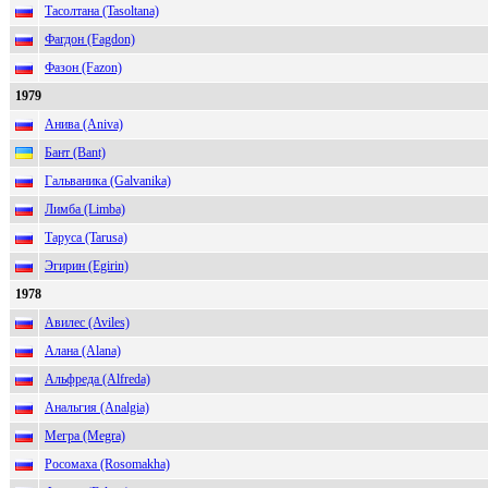
Тасолтана (Tasoltana)
Фагдон (Fagdon)
Фазон (Fazon)
1979
Анива (Aniva)
Бант (Bant)
Гальваника (Galvanika)
Лимба (Limba)
Таруса (Tarusa)
Эгирин (Egirin)
1978
Авилес (Aviles)
Алана (Alana)
Альфреда (Alfreda)
Анальгия (Analgia)
Мегра (Megra)
Росомаха (Rosomakha)