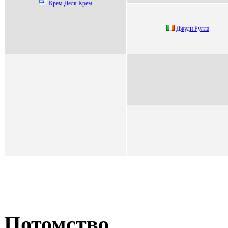
Кpем Деля Кpем
Джуди Pулла
Потомство