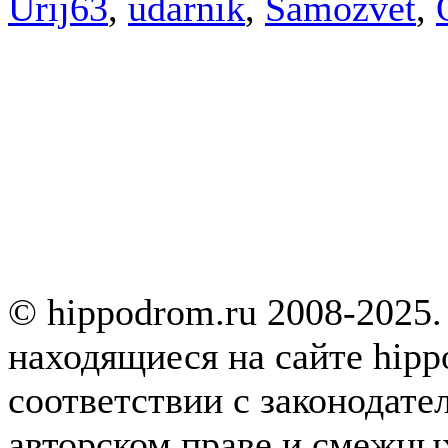
Urij63
,
udarnik
,
Samozvet
,
© hippodrom.ru 2008-2025.
находящиеся на сайте hipp
соответствии с законодате
авторском праве и смежны