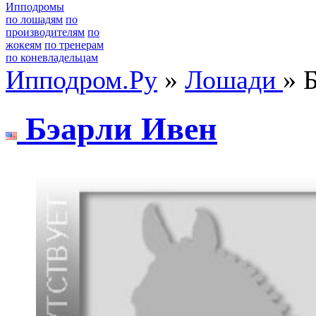
Ипподромы
по лошадям
по
производителям
по
жокеям
по тренерам
по коневладельцам
Ипподром.Ру
»
Лошади
» 
Бэаpли Ивен