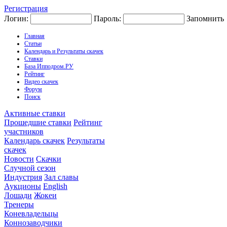
Регистрация
Логин:
Пароль:
Запомнить
Главная
Статьи
Календарь и Результаты скачек
Ставки
База Ипподром.РУ
Рейтинг
Видео скачек
Форум
Поиск
Активные ставки
Прошедшие ставки
Рейтинг
участников
Календарь скачек
Результаты
скачек
Новости
Скачки
Случной сезон
Индустрия
Зал славы
Аукционы
English
Лошади
Жокеи
Тренеры
Коневладельцы
Коннозаводчики