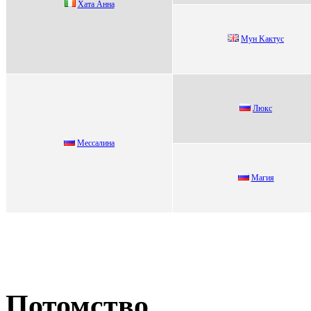
Хата Aнна
Мун Kактуc
Люкc
Мeссaлинa
Магия
Потомство