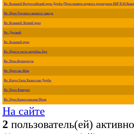
Re: Большой Всероссийский приз Дерби (Приз памяти первого президента КБР В.М.Коко
Re: Приз Терского конного завода
Re: Большой Летний приз
Re: Дерзкий
Re: Большой приз
Re: Приз в честь жеребца Арт
Re: Приз Критериум
Re: Приз им.Абая
Re: Kinga Farm Казахстан Дерби
Re: Приз Фаворит
Re: Приз Казахстанская Миля
На сайте
2
пользователь(ей) активн