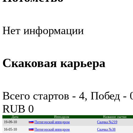
Нет информации
Скаковая карьера
Всего стартов - 4, Побед -
RUB 0
Дата
Ипподром
Название скачки
19-09-10
Пятигoрский иппoдрoм
Скачка №219
16-05-10
Пятигоpский ипподpом
Скачка №38