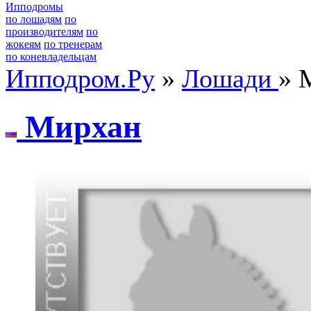
Ипподромы
по лошадям
по
производителям
по
жокеям
по тренерам
по коневладельцам
Ипподром.Ру
»
Лошади
» 
Мирхан