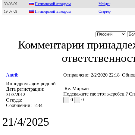
30-08-09
Пятигoрский иппoдрoм
Мэйден
19-07-09
Пятигopcкий иппoдpoм
Стартер
Комментарии принадлеж
ответственност
Antrib
Отправлено:
2/2/2020 22:18
Обнов
Ипподром - дом родной
Re: Мирхан
Дата регистрации:
Подскажите где этот жеребец.? Сп
31/3/2012
0
0
Откуда:
Сообщений:
1434
21/4/2025