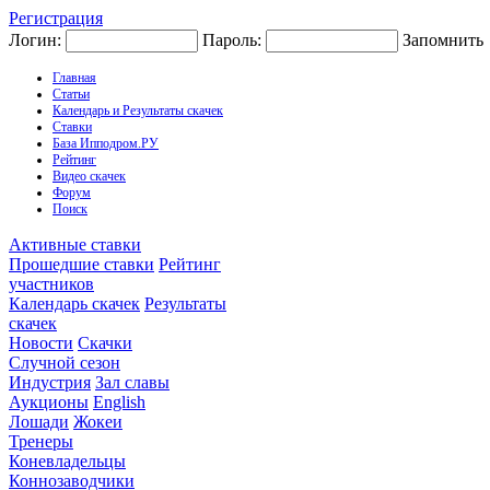
Регистрация
Логин:
Пароль:
Запомнить
Главная
Статьи
Календарь и Результаты скачек
Ставки
База Ипподром.РУ
Рейтинг
Видео скачек
Форум
Поиск
Активные ставки
Прошедшие ставки
Рейтинг
участников
Календарь скачек
Результаты
скачек
Новости
Скачки
Случной сезон
Индустрия
Зал славы
Аукционы
English
Лошади
Жокеи
Тренеры
Коневладельцы
Коннозаводчики