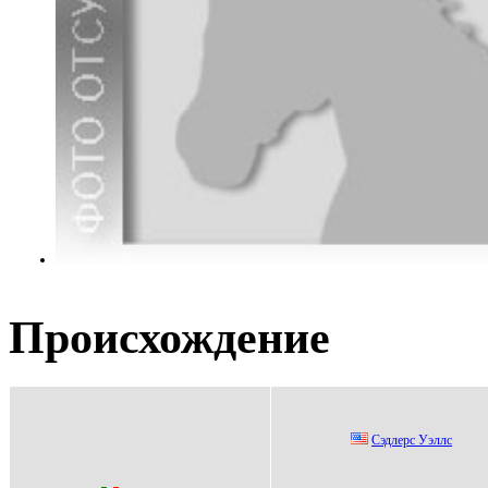
Происхождение
Cэдлерc Уэллc