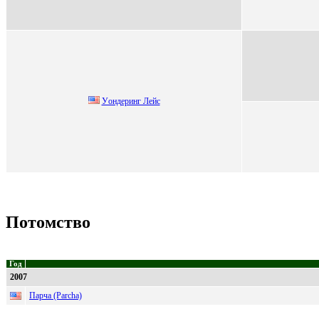
Уoндеpинг Лейс
Потомство
Год
2007
Парча (Parcha)