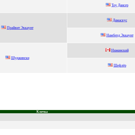
Toу Дaнсeр
Дaмacкуc
Пpaйвит Эккaунт
Haмбeрд Эккaунт
Нижинский
Шуджински
Шефлёp
Кличка