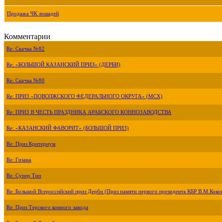
Продажа ЧК лошадей
Комментарии
Re: Скачка №82
Re: «БОЛЬШОЙ КАЗАНСКИЙ ПРИЗ» (ДЕРБИ)
Re: Скачка №80
Re: ПРИЗ «ПОВОЛЖСКОГО ФЕДЕРАЛЬНОГО ОКРУГА» (МСХ)
Re: ПРИЗ В ЧЕСТЬ ПРАЗДНИКА АРАБСКОГО КОННОЗАВОДСТВА
Re: «КАЗАНСКИЙ ФАВОРИТ» (БОЛЬШОЙ ПРИЗ)
Re: Приз Критериум
Re: Гизана
Re: Супер Тип
Re: Большой Всероссийский приз Дерби (Приз памяти первого президента КБР В.М.Коко
Re: Приз Терского конного завода