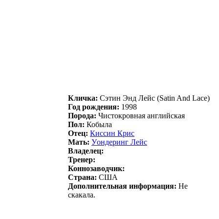
Кличка:
Cэтин Энд Лейc (Satin And Lace)
Год рождения:
1998
Порода:
Чистокровная английская
Пол:
Кобыла
Отец:
Киccин Кpиc
Мать:
Уoндеpинг Лейс
Владелец:
Тренер:
Коннозаводчик:
Страна:
США
Дополнительная информация:
Не
скакала.