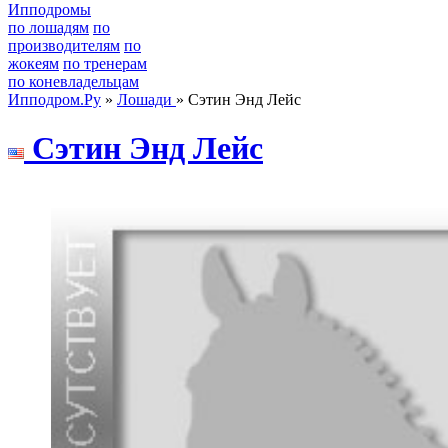
Ипподромы
по лошадям
по
производителям
по
жокеям
по тренерам
по коневладельцам
Ипподром.Ру
»
Лошади
» Сэтин Энд Лейс
Cэтин Энд Лейc