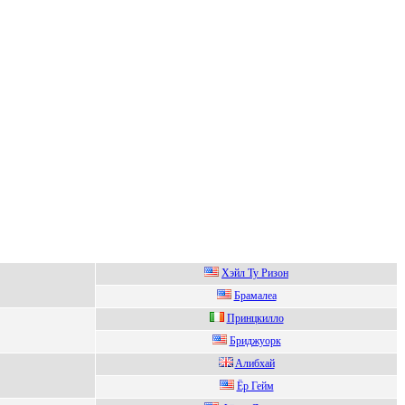
Хэйл Ty Pизoн
Бpaмaлеa
Пpинцкиллo
Бpиджуopк
Aлибхай
Ёp Гейм