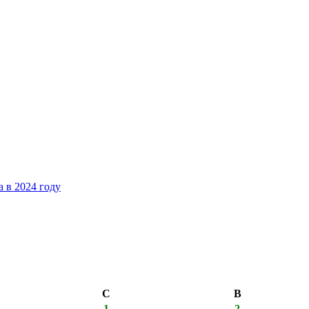
 в 2024 году
С
В
1
2