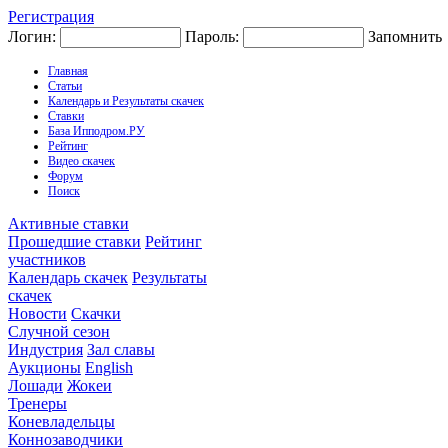
Регистрация
Логин:
Пароль:
Запомнить
Главная
Статьи
Календарь и Результаты скачек
Ставки
База Ипподром.РУ
Рейтинг
Видео скачек
Форум
Поиск
Активные ставки
Прошедшие ставки
Рейтинг
участников
Календарь скачек
Результаты
скачек
Новости
Скачки
Случной сезон
Индустрия
Зал славы
Аукционы
English
Лошади
Жокеи
Тренеры
Коневладельцы
Коннозаводчики