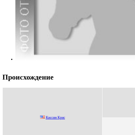
Происхождение
Киccин Кpиc