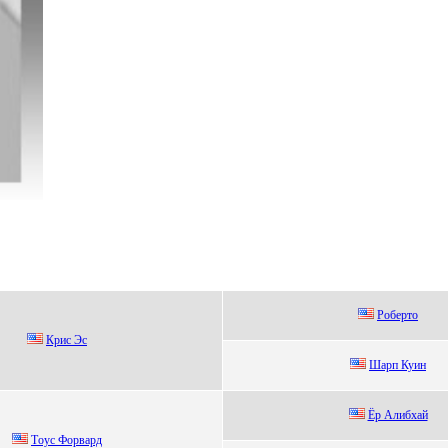
Рoбeртo
Криc Эc
Шарп Куин
Ёр Алибxай
Тoус Фoрвард