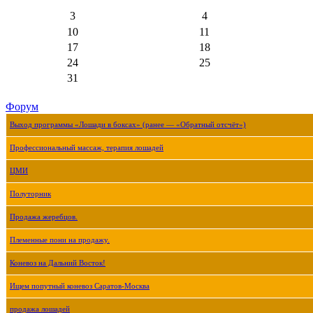
3
4
10
11
17
18
24
25
31
Форум
Выход программы «Лошади в боксах» (ранее — «Обратный отсчёт»)
Профессиональный массаж, терапия лошадей
ЦМИ
Полуторник
Продажа жеребцов.
Племенные пони на продажу.
Коневоз на Дальний Восток!
Ищем попутный коневоз Саратов-Москва
продажа лошадей