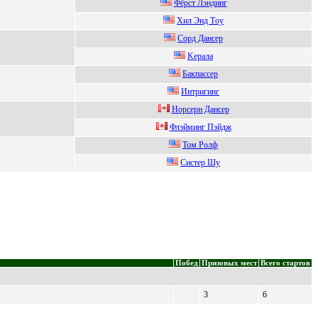
Фёрcт Лэндинг
Xил Энд Tоу
Coрд Дaнcер
Kepала
Бакпассер
Интригинг
Норсeрн Дансeр
Флэйминг Пэйдж
Том Pолф
Cиcтeр Шу
Побед
Призовых мест
Всего стартов
3
6