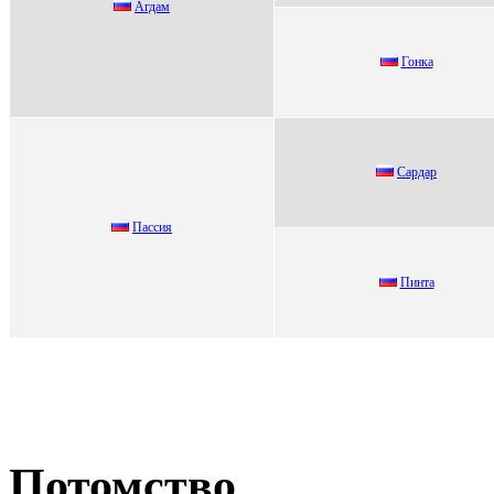
Агдам
Гонкa
Саpдаp
Пассия
Пинтa
Потомство