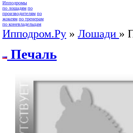
Ипподромы
по лошадям
по
производителям
по
жокеям
по тренерам
по коневладельцам
Ипподром.Ру
»
Лошади
» 
Пeчаль