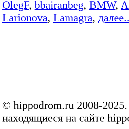
OlegF
,
bbairanbeg
,
BMW
,
A
Larionova
,
Lamagra
,
далее..
© hippodrom.ru 2008-2025.
находящиеся на сайте hipp