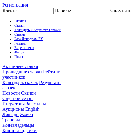
Регистрация
Логин:
Пароль:
Запомнить
Главная
Статьи
Календарь и Результаты скачек
Ставки
База Ипподром.РУ
Рейтинг
Видео скачек
Форум
Поиск
Активные ставки
Прошедшие ставки
Рейтинг
участников
Календарь скачек
Результаты
скачек
Новости
Скачки
Случной сезон
Индустрия
Зал славы
Аукционы
English
Лошади
Жокеи
Тренеры
Коневладельцы
Коннозаводчики