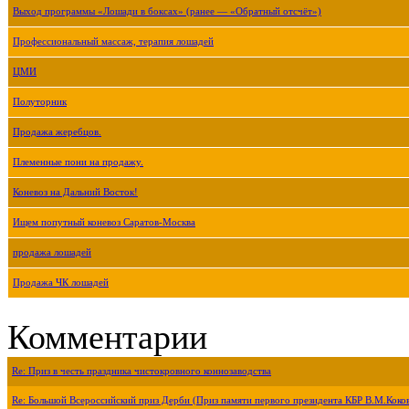
Выход программы «Лошади в боксах» (ранее — «Обратный отсчёт»)
Профессиональный массаж, терапия лошадей
ЦМИ
Полуторник
Продажа жеребцов.
Племенные пони на продажу.
Коневоз на Дальний Восток!
Ищем попутный коневоз Саратов-Москва
продажа лошадей
Продажа ЧК лошадей
Комментарии
Re: Приз в честь праздника чистокровного коннозаводства
Re: Большой Всероссийский приз Дерби (Приз памяти первого президента КБР В.М.Коко