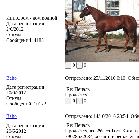
Ипподром - дом родной
Дата регистрации:
2/6/2012
Откуда:
Сообщений:
4188
0
0
Baho
Отправлено:
25/11/2016 0:10
Обно
Дата регистрации:
Re: Печаль
20/6/2012
Продаётся!
Откуда:
0
0
Сообщений:
10122
Baho
Отправлено:
14/10/2016 23:54
Обн
Re: Печаль
Дата регистрации:
Продаётся, жерёба от Гост Кэта ,ц
20/6/2012
79628632634, хозяин переезжает не
Откуда: