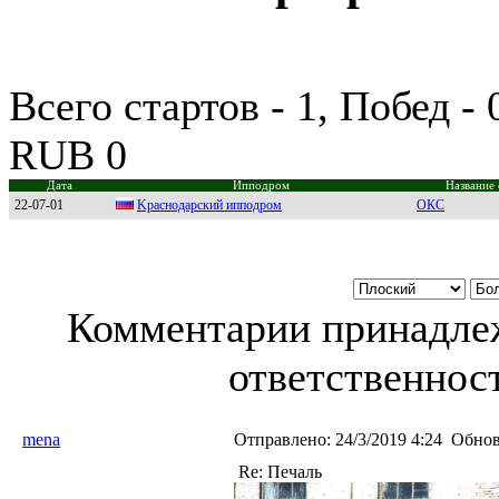
Всего стартов - 1, Побед -
RUB 0
Дата
Ипподром
Название 
22-07-01
Kрacнoдaрcкий иппoдрoм
ОКС
Комментарии принадлеж
ответственност
mena
Отправлено:
24/3/2019 4:24
Обнов
Re: Печаль