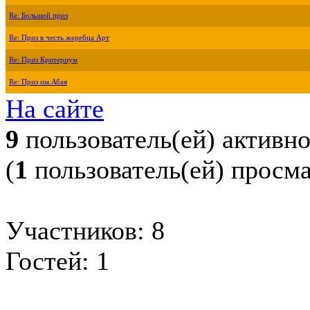
Re: Большой приз
Re: Приз в честь жеребца Арт
Re: Приз Критериум
Re: Приз им.Абая
На сайте
9
пользователь(ей) активн
(
1
пользователь(ей) просм
Участников: 8
Гостей: 1