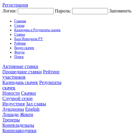
Регистрация
Логин:
Пароль:
Запомнить
Главная
Статьи
Календарь и Результаты скачек
Ставки
База Ипподром.РУ
Рейтинг
Видео скачек
Форум
Поиск
Активные ставки
Прошедшие ставки
Рейтинг
участников
Календарь скачек
Результаты
скачек
Новости
Скачки
Случной сезон
Индустрия
Зал славы
Аукционы
English
Лошади
Жокеи
Тренеры
Коневладельцы
Коннозаводчики