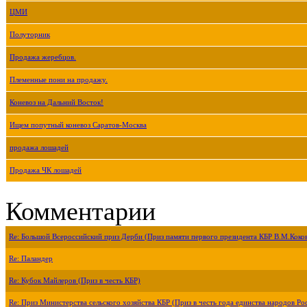
ЦМИ
Полуторник
Продажа жеребцов.
Племенные пони на продажу.
Коневоз на Дальний Восток!
Ищем попутный коневоз Саратов-Москва
продажа лошадей
Продажа ЧК лошадей
Комментарии
Re: Большой Всероссийский приз Дерби (Приз памяти первого президента КБР В.М.Коко
Re: Паландер
Re: Кубок Майлеров (Приз в честь КБР)
Re: Приз Министерства сельского хозяйства КБР (Приз в честь года единства народов Ро