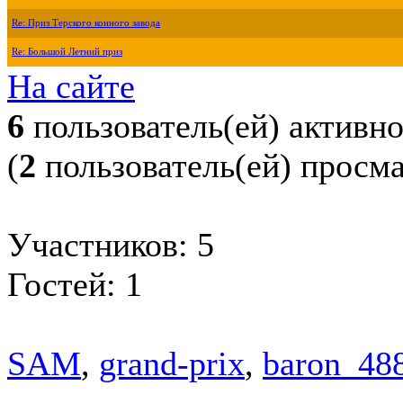
Re: Приз Терского конного завода
Re: Большой Летний приз
На сайте
6
пользователь(ей) активн
(
2
пользователь(ей) просм
Участников: 5
Гостей: 1
SAM
,
grand-prix
,
baron_48