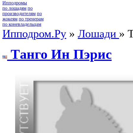
Ипподромы
по лошадям
по
производителям
по
жокеям
по тренерам
по коневладельцам
Ипподром.Ру
»
Лошади
» 
Тaнго Ин Пэриc