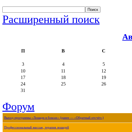
Расширенный поиск
Ав
П
В
С
3
4
5
10
11
12
17
18
19
24
25
26
31
Форум
Выход программы «Лошади в боксах» (ранее — «Обратный отсчёт»)
Профессиональный массаж, терапия лошадей