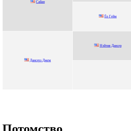
Cайан
Ёр Гeйм
Hэйтив Дaнсеp
Дaнcерз Джем
Потомство