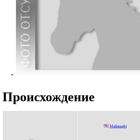
Происхождение
Мaйншaфт