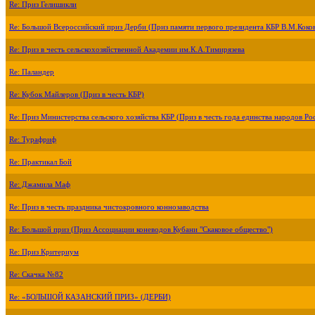
Re: Приз Гелишикли
Re: Большой Всероссийский приз Дерби (Приз памяти первого президента КБР В.М.Коко
Re: Приз в честь сельскохозяйственной Академии им.К.А.Тимирязева
Re: Паландер
Re: Кубок Майлеров (Приз в честь КБР)
Re: Приз Министерства сельского хозяйства КБР (Приз в честь года единства народов Ро
Re: Турафриф
Re: Практикал Бой
Re: Джамила Маф
Re: Приз в честь праздника чистокровного коннозаводства
Re: Большой приз (Приз Ассоциации коневодов Кубани "Скаковое общество")
Re: Приз Критериум
Re: Скачка №82
Re: «БОЛЬШОЙ КАЗАНСКИЙ ПРИЗ» (ДЕРБИ)