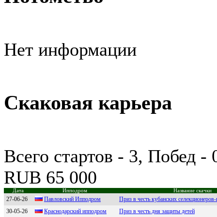
Нет информации
Скаковая карьера
Всего стартов - 3, Побед -
RUB 65 000
Дата
Ипподром
Название скачки
27-06-26
Павлoвский Иппoдpoм
Приз в честь кубанских селекционеров
30-05-26
Краснодарский ипподром
Приз в честь дня защиты детей