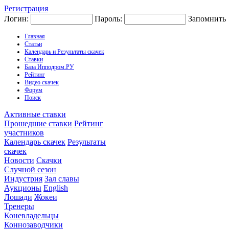
Регистрация
Логин:
Пароль:
Запомнить
Главная
Статьи
Календарь и Результаты скачек
Ставки
База Ипподром.РУ
Рейтинг
Видео скачек
Форум
Поиск
Активные ставки
Прошедшие ставки
Рейтинг
участников
Календарь скачек
Результаты
скачек
Новости
Скачки
Случной сезон
Индустрия
Зал славы
Аукционы
English
Лошади
Жокеи
Тренеры
Коневладельцы
Коннозаводчики