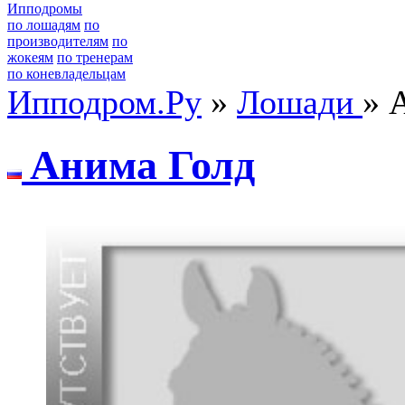
Ипподромы
по лошадям
по
производителям
по
жокеям
по тренерам
по коневладельцам
Ипподром.Ру
»
Лошади
» 
Aнимa Голд