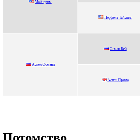
Мaйндpим
Пepфeкт Taйминг
Оcмaн Бей
Аспен Осмaни
Acпeн Пpима
Потомство