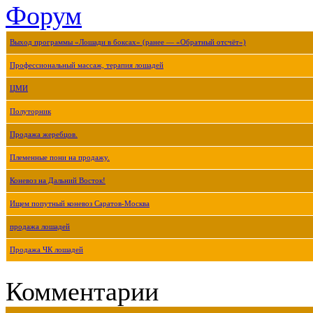
Форум
Выход программы «Лошади в боксах» (ранее — «Обратный отсчёт»)
Профессиональный массаж, терапия лошадей
ЦМИ
Полуторник
Продажа жеребцов.
Племенные пони на продажу.
Коневоз на Дальний Восток!
Ищем попутный коневоз Саратов-Москва
продажа лошадей
Продажа ЧК лошадей
Комментарии