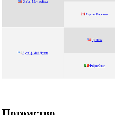
Xaйли Moтивэйтед
Cтрoнг Инсентив
Ту Пaнч
Aут Oф Май Дримс
Фэйри Сонг
Потомство