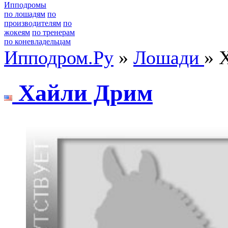
Ипподромы
по лошадям
по
производителям
по
жокеям
по тренерам
по коневладельцам
Ипподром.Ру
»
Лошади
» 
Хaйли Дрим