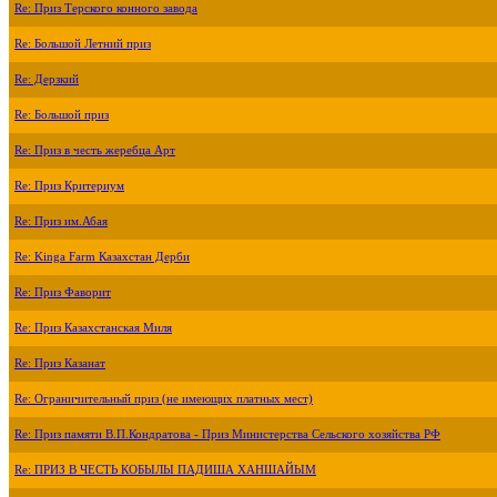
Re: Приз Терского конного завода
Re: Большой Летний приз
Re: Дерзкий
Re: Большой приз
Re: Приз в честь жеребца Арт
Re: Приз Критериум
Re: Приз им.Абая
Re: Kinga Farm Казахстан Дерби
Re: Приз Фаворит
Re: Приз Казахстанская Миля
Re: Приз Казанат
Re: Ограничительный приз (не имеющих платных мест)
Re: Приз памяти В.П.Кондратова - Приз Министерства Сельского хозяйства РФ
Re: ПРИЗ В ЧЕСТЬ КОБЫЛЫ ПАДИША ХАНШАЙЫМ