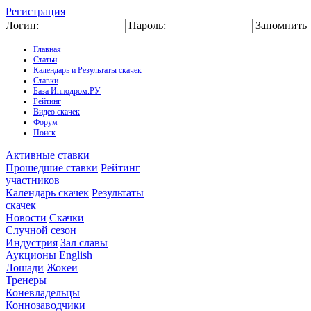
Регистрация
Логин:
Пароль:
Запомнить
Главная
Статьи
Календарь и Результаты скачек
Ставки
База Ипподром.РУ
Рейтинг
Видео скачек
Форум
Поиск
Активные ставки
Прошедшие ставки
Рейтинг
участников
Календарь скачек
Результаты
скачек
Новости
Скачки
Случной сезон
Индустрия
Зал славы
Аукционы
English
Лошади
Жокеи
Тренеры
Коневладельцы
Коннозаводчики