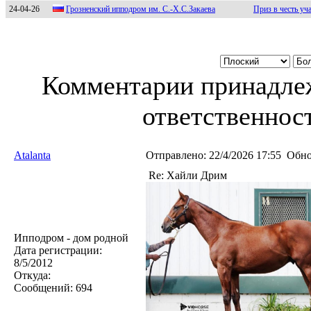
24-04-26
Грoзнeнский иппoдрoм им. С.-Х.С.Зaкaeвa
Приз в честь у
Комментарии принадлеж
ответственност
Atalanta
Отправлено:
22/4/2026 17:55
Обно
Re: Хайли Дрим
Ипподром - дом родной
Дата регистрации:
8/5/2012
Откуда:
Сообщений:
694