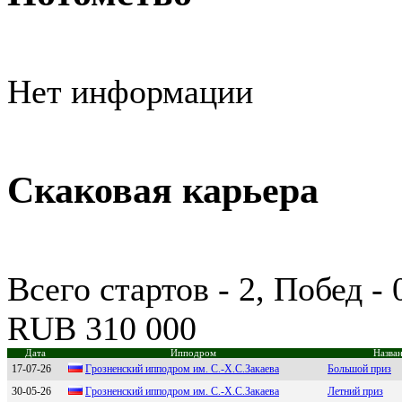
Нет информации
Скаковая карьера
Всего стартов - 2, Побед -
RUB 310 000
Дата
Ипподром
Назван
17-07-26
Гpозненcкий ипподpом им. С.-Х.С.Зaкaевa
Большой приз
30-05-26
Гpoзнeнcкий иппoдpoм им. С.-Х.С.Зaкaeвa
Летний приз