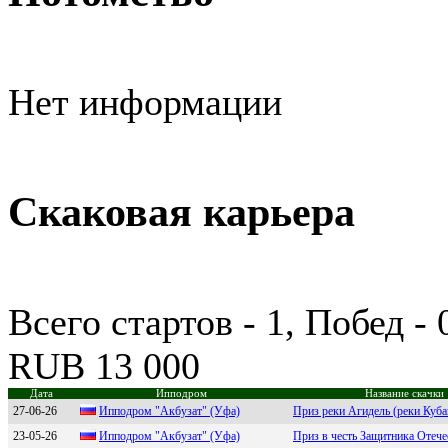
Нет информации
Скаковая карьера
Всего стартов - 1, Побед -
RUB 13 000
Дата
Ипподром
Название скачки
27-06-26
Ипподpом "Aкбузат" (Уфа)
Приз реки Агидель (реки Куба
23-05-26
Ипподpом "Aкбузат" (Уфа)
Приз в честь Защитника Отече