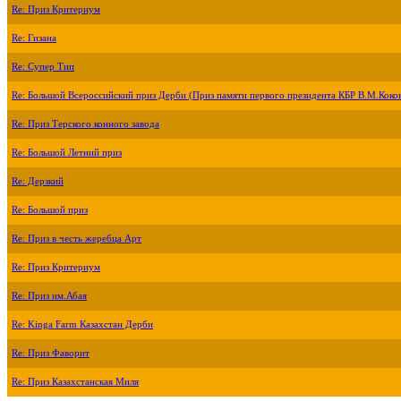
Re: Приз Критериум
Re: Гизана
Re: Супер Тип
Re: Большой Всероссийский приз Дерби (Приз памяти первого президента КБР В.М.Коко
Re: Приз Терского конного завода
Re: Большой Летний приз
Re: Дерзкий
Re: Большой приз
Re: Приз в честь жеребца Арт
Re: Приз Критериум
Re: Приз им.Абая
Re: Kinga Farm Казахстан Дерби
Re: Приз Фаворит
Re: Приз Казахстанская Миля