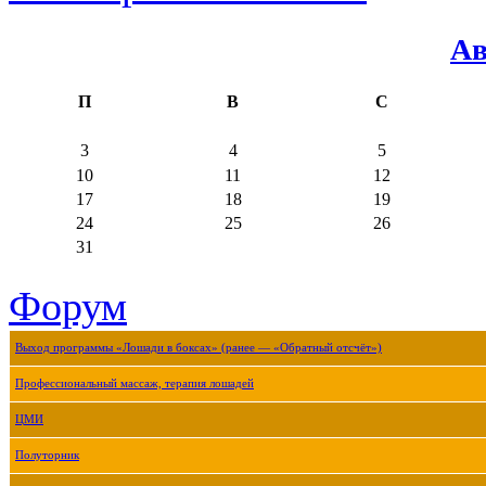
Ав
П
В
С
3
4
5
10
11
12
17
18
19
24
25
26
31
Форум
Выход программы «Лошади в боксах» (ранее — «Обратный отсчёт»)
Профессиональный массаж, терапия лошадей
ЦМИ
Полуторник