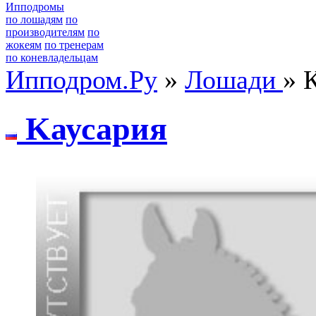
Ипподромы
по лошадям
по
производителям
по
жокеям
по тренерам
по коневладельцам
Ипподром.Ру
»
Лошади
» 
Kаусаpия