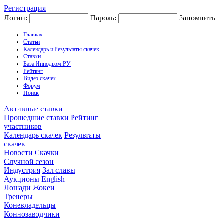
Регистрация
Логин:
Пароль:
Запомнить
Главная
Статьи
Календарь и Результаты скачек
Ставки
База Ипподром.РУ
Рейтинг
Видео скачек
Форум
Поиск
Активные ставки
Прошедшие ставки
Рейтинг
участников
Календарь скачек
Результаты
скачек
Новости
Скачки
Случной сезон
Индустрия
Зал славы
Аукционы
English
Лошади
Жокеи
Тренеры
Коневладельцы
Коннозаводчики