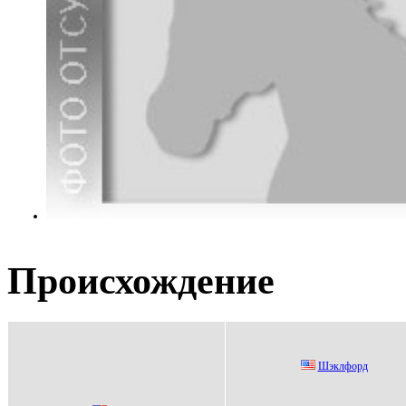
Происхождение
Шэклфoрд