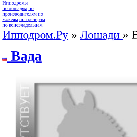
Ипподромы
по лошадям
по
производителям
по
жокеям
по тренерам
по коневладельцам
Ипподром.Ру
»
Лошади
» 
Baдa