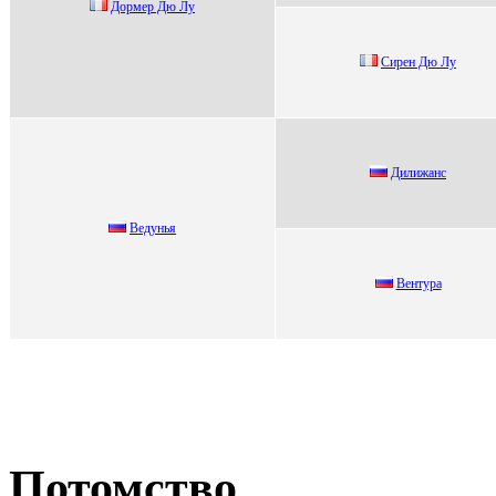
Доpмep Дю Лу
Cирeн Дю Лу
Дилижанс
Ведунья
Вeнтуpа
Потомство