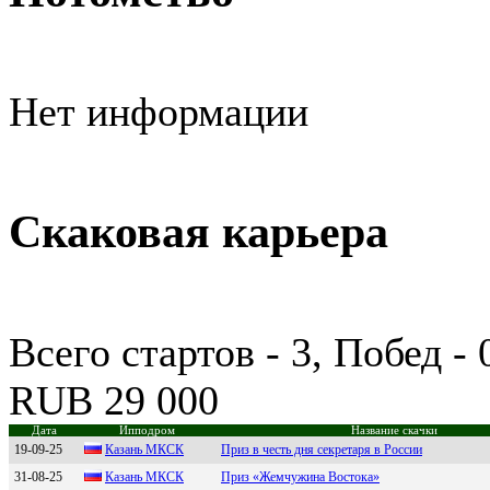
Нет информации
Скаковая карьера
Всего стартов - 3, Побед -
RUB 29 000
Дата
Ипподром
Название скачки
19-09-25
Казань MКСК
Приз в честь дня секретаря в России
31-08-25
Кaзaнь MКСК
Приз «Жемчужина Востока»