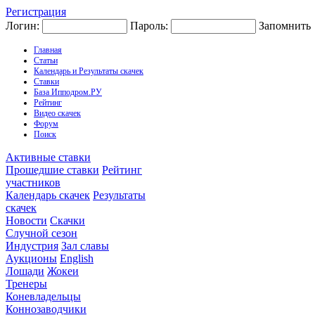
Регистрация
Логин:
Пароль:
Запомнить
Главная
Статьи
Календарь и Результаты скачек
Ставки
База Ипподром.РУ
Рейтинг
Видео скачек
Форум
Поиск
Активные ставки
Прошедшие ставки
Рейтинг
участников
Календарь скачек
Результаты
скачек
Новости
Скачки
Случной сезон
Индустрия
Зал славы
Аукционы
English
Лошади
Жокеи
Тренеры
Коневладельцы
Коннозаводчики