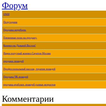
Форум
ЦМИ
Полуторник
Продажа жеребцов.
Племенные пони на продажу.
Коневоз на Дальний Восток!
Ищем попутный коневоз Саратов-Москва
продажа лошадей
Профессиональный массаж, терапия лошадей
Продажа ЧК лошадей
продажа арабских лошадей разных возрастов
Комментарии