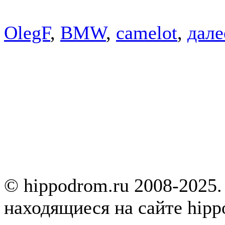
OlegF
,
BMW
,
camelot
,
далее
© hippodrom.ru 2008-2025.
находящиеся на сайте hipp