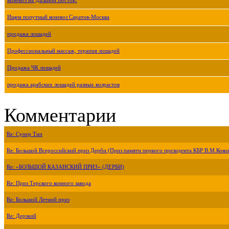
Коневоз на Дальний Восток!
Ищем попутный коневоз Саратов-Москва
продажа лошадей
Профессиональный массаж, терапия лошадей
Продажа ЧК лошадей
продажа арабских лошадей разных возрастов
Комментарии
Re: Супер Тип
Re: Большой Всероссийский приз Дерби (Приз памяти первого президента КБР В.М.Коко
Re: «БОЛЬШОЙ КАЗАНСКИЙ ПРИЗ» (ДЕРБИ)
Re: Приз Терского конного завода
Re: Большой Летний приз
Re: Дерзкий