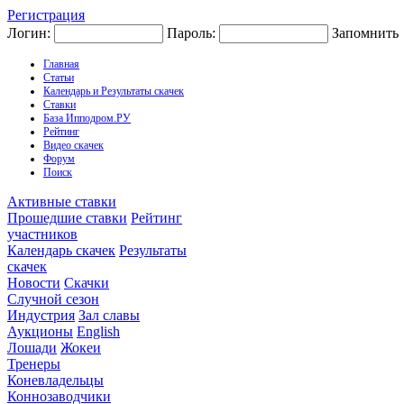
Регистрация
Логин:
Пароль:
Запомнить
Главная
Статьи
Календарь и Результаты скачек
Ставки
База Ипподром.РУ
Рейтинг
Видео скачек
Форум
Поиск
Активные ставки
Прошедшие ставки
Рейтинг
участников
Календарь скачек
Результаты
скачек
Новости
Скачки
Случной сезон
Индустрия
Зал славы
Аукционы
English
Лошади
Жокеи
Тренеры
Коневладельцы
Коннозаводчики