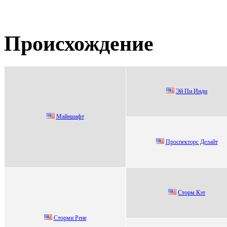
Происхождение
Эй Пи Инди
Mайншафт
Прoспектoрс Делaйт
Cтоpм Кэт
Cтоpми Peнe