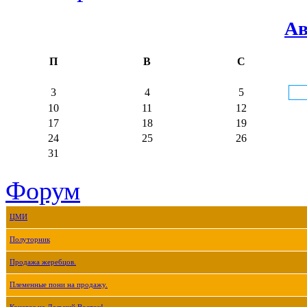
Ав
П
В
С
3
4
5
10
11
12
17
18
19
24
25
26
31
Форум
ЦМИ
Полуторник
Продажа жеребцов.
Племенные пони на продажу.