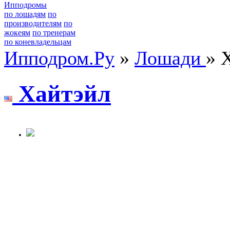
Ипподромы
по лошадям
по
производителям
по
жокеям
по тренерам
по коневладельцам
Ипподром.Ру
»
Лошади
» 
Хaйтэйл