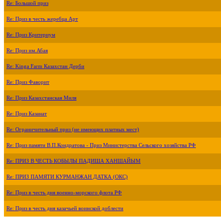
Re: Большой приз
Re: Приз в честь жеребца Арт
Re: Приз Критериум
Re: Приз им.Абая
Re: Kinga Farm Казахстан Дерби
Re: Приз Фаворит
Re: Приз Казахстанская Миля
Re: Приз Казанат
Re: Ограничительный приз (не имеющих платных мест)
Re: Приз памяти В.П.Кондратова - Приз Министерства Сельского хозяйства РФ
Re: ПРИЗ В ЧЕСТЬ КОБЫЛЫ ПАДИША ХАНШАЙЫМ
Re: ПРИЗ ПАМЯТИ КУРМАНЖАН ДАТКА (ОКС)
Re: Приз в честь дня военно-морского флота РФ
Re: Приз в честь дня казачьей воинской доблести