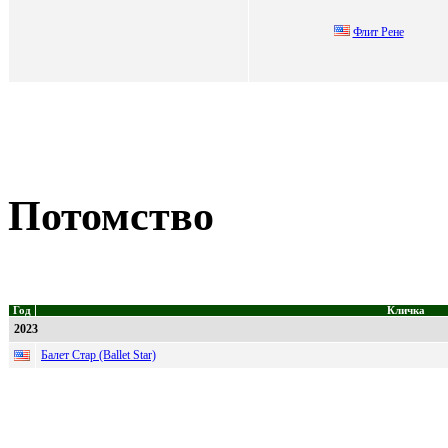
Флит Рeнe
Потомство
Год
Кличка
2023
Балет Стар (Ballet Star)