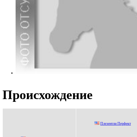
Происхождение
Плезентли Пеpфект