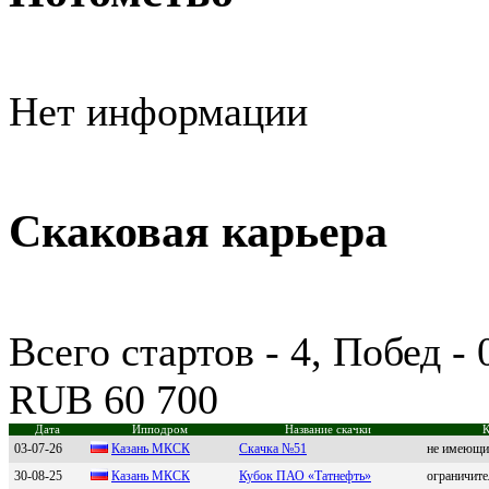
Нет информации
Скаковая карьера
Всего стартов - 4, Побед -
RUB 60 700
Дата
Ипподром
Название скачки
К
03-07-26
Казань МКСК
Скачка №51
не имеющи
30-08-25
Кaзaнь MКСК
Кубок ПАО «Татнефть»
ограничите