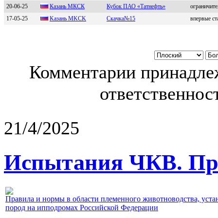
20-06-25
Казань МКCК
Кубок ПАО «Татнефть»
ограничите
17-05-25
Kазань MKСK
Скачка№15
впервые с
Комментарии принадлеж
ответственност
21/4/2025
Испытания ЧКВ. Пра
Правила и нормы в области племенного животноводства, уст
пород на ипподромах Российской Федерации