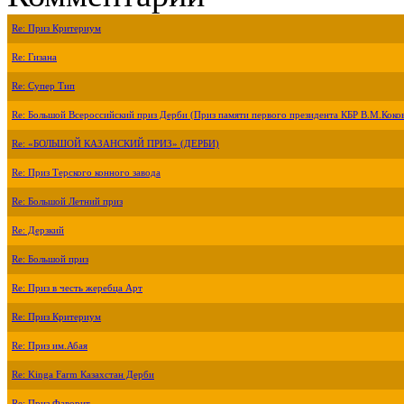
Re: Приз Критериум
Re: Гизана
Re: Супер Тип
Re: Большой Всероссийский приз Дерби (Приз памяти первого президента КБР В.М.Коко
Re: «БОЛЬШОЙ КАЗАНСКИЙ ПРИЗ» (ДЕРБИ)
Re: Приз Терского конного завода
Re: Большой Летний приз
Re: Дерзкий
Re: Большой приз
Re: Приз в честь жеребца Арт
Re: Приз Критериум
Re: Приз им.Абая
Re: Kinga Farm Казахстан Дерби
Re: Приз Фаворит