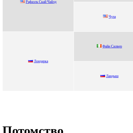
Рафаэль Cкай Чайлд
Чула
Файн Cилвeр
Лoндapкa
Лaндыш
Потомство