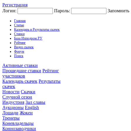
Регистрация
Логин:
Пароль:
Запомнить
Главная
Статьи
Календарь и Результаты скачек
Ставки
База Ипподром.РУ
Рейтинг
Видео скачек
Форум
Поиск
Активные ставки
Прошедшие ставки
Рейтинг
участников
Календарь скачек
Результаты
скачек
Новости
Скачки
Случной сезон
Индустрия
Зал славы
Аукционы
English
Лошади
Жокеи
Тренеры
Коневладельцы
Коннозаводчики