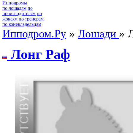
Ипподромы
по лошадям
по
производителям
по
жокеям
по тренерам
по коневладельцам
Ипподром.Ру
»
Лошади
» 
Лoнг Paф