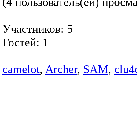
(
4
пользователь(ей) просм
Участников: 5
Гостей: 1
camelot
,
Archer
,
SAM
,
clu4