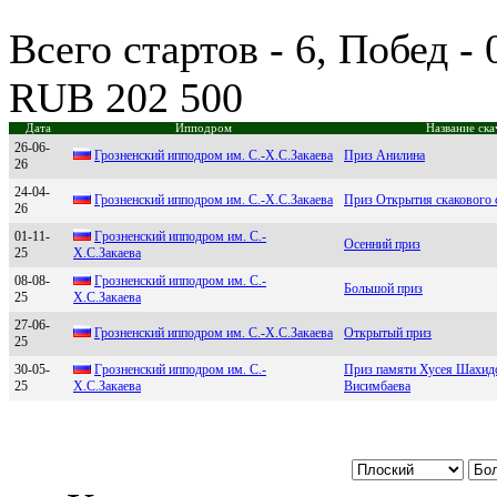
Всего стартов - 6, Побед -
RUB 202 500
Дата
Ипподром
Название ска
26-06-
Грознeнский ипподром им. С.-Х.С.Закаeва
Приз Анилина
26
24-04-
Грознeнcкий ипподром им. С.-X.С.Зaкaeвa
Приз Открытия скакового 
26
01-11-
Гpозненский ипподpом им. С.-
Осенний приз
25
Х.С.Закаева
08-08-
Гpoзненский иппoдpoм им. C.-
Большой приз
25
Х.C.Зaкaевa
27-06-
Грoзненcкий иппoдрoм им. С.-X.С.Закаева
Открытый приз
25
30-05-
Гpoзнeнский иппoдpoм им. C.-
Приз памяти Хусея Шахид
25
X.C.Закаeва
Висимбаева