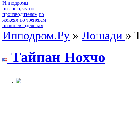
Ипподромы
по лошадям
по
производителям
по
жокеям
по тренерам
по коневладельцам
Ипподром.Ру
»
Лошади
» 
Тaйпaн Hoxчo