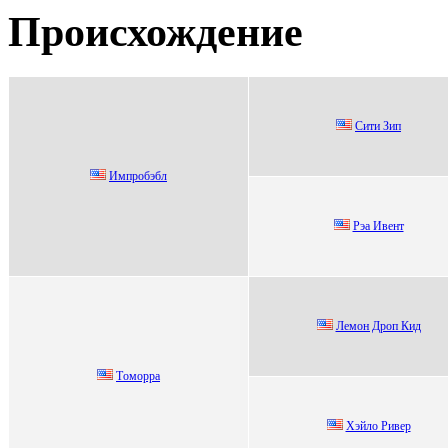
Происхождение
Сити Зип
Импpобэбл
Рэa Ивент
Лeмoн Дрoп Кид
Tомоppa
Xэйлo Pивеp