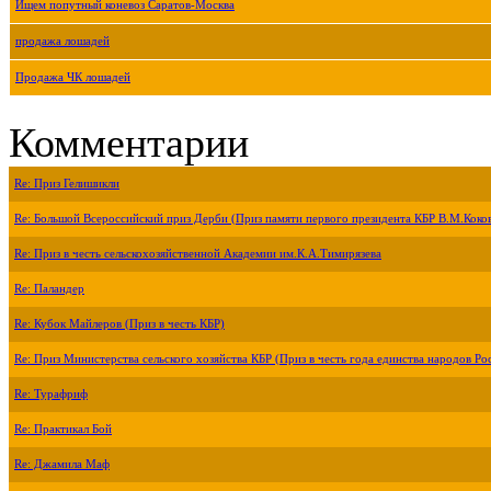
Ищем попутный коневоз Саратов-Москва
продажа лошадей
Продажа ЧК лошадей
Комментарии
Re: Приз Гелишикли
Re: Большой Всероссийский приз Дерби (Приз памяти первого президента КБР В.М.Коко
Re: Приз в честь сельскохозяйственной Академии им.К.А.Тимирязева
Re: Паландер
Re: Кубок Майлеров (Приз в честь КБР)
Re: Приз Министерства сельского хозяйства КБР (Приз в честь года единства народов Ро
Re: Турафриф
Re: Практикал Бой
Re: Джамила Маф