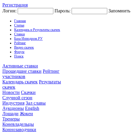
Регистрация
Логин:
Пароль:
Запомнить
Главная
Статьи
Календарь и Результаты скачек
Ставки
База Ипподром.РУ
Рейтинг
Видео скачек
Форум
Поиск
Активные ставки
Прошедшие ставки
Рейтинг
участников
Календарь скачек
Результаты
скачек
Новости
Скачки
Случной сезон
Индустрия
Зал славы
Аукционы
English
Лошади
Жокеи
Тренеры
Коневладельцы
Коннозаводчики