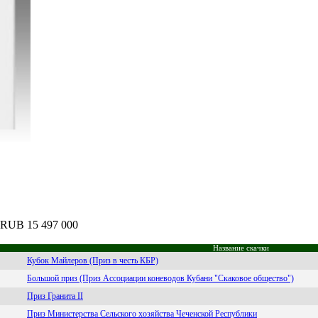
: RUB 15 497 000
Название скачки
Кубок Майлеров (Приз в честь КБР)
Большой приз (Приз Ассоциации коневодов Кубани "Скаковое общество")
Приз Гранита II
Приз Министерства Сельского хозяйства Чеченской Республики