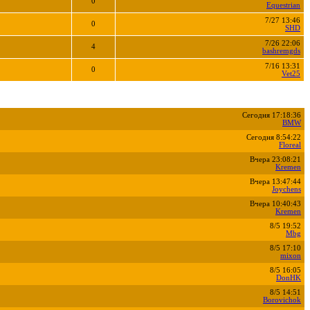
0
Equestrian
7/27 13:46
0
SHD
7/26 22:06
4
bashremgds
7/16 13:31
0
Vet25
Сегодня 17:18:36
BMW
Сегодня 8:54:22
Floreal
Вчера 23:08:21
Kremen
Вчера 13:47:44
Joychens
Вчера 10:40:43
Kremen
8/5 19:52
Mbg
8/5 17:10
mixon
8/5 16:05
DonHK
8/5 14:51
Borovichok