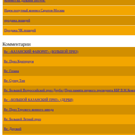
Коневоз на Дальний Восток!
Ищем попутный коневоз Саратов-Москва
продажа лошадей
Продажа ЧК лошадей
Комментарии
Re: «КАЗАНСКИЙ ФАВОРИТ» (БОЛЬШОЙ ПРИЗ)
Re: Приз Критериум
Re: Гизана
Re: Супер Тип
Re: Большой Всероссийский приз Дерби (Приз памяти первого президента КБР В.М.Коко
Re: «БОЛЬШОЙ КАЗАНСКИЙ ПРИЗ» (ДЕРБИ)
Re: Приз Терского конного завода
Re: Большой Летний приз
Re: Дерзкий