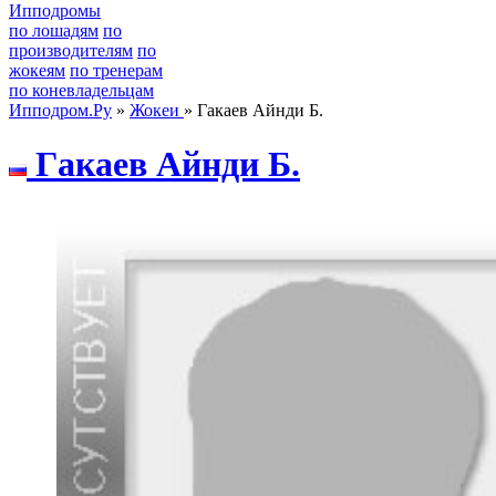
Ипподромы
по лошадям
по
производителям
по
жокеям
по тренерам
по коневладельцам
Ипподром.Ру
»
Жокеи
» Гакаев Айнди Б.
Гaкaeв Айнди Б.