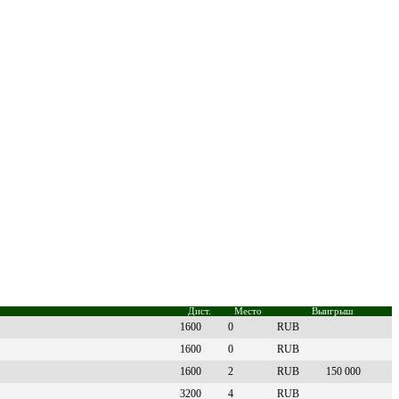
Дист.
Место
Выигрыш
1600
0
RUB
1600
0
RUB
1600
2
RUB
150 000
3200
4
RUB