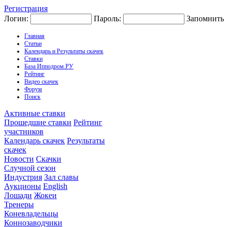
Регистрация
Логин:
Пароль:
Запомнить
Главная
Статьи
Календарь и Результаты скачек
Ставки
База Ипподром.РУ
Рейтинг
Видео скачек
Форум
Поиск
Активные ставки
Прошедшие ставки
Рейтинг
участников
Календарь скачек
Результаты
скачек
Новости
Скачки
Случной сезон
Индустрия
Зал славы
Аукционы
English
Лошади
Жокеи
Тренеры
Коневладельцы
Коннозаводчики