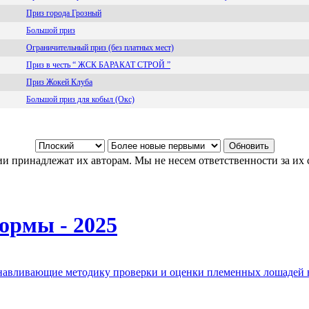
Приз города Грозный
Большой приз
Ограничительный приз (без платных мест)
Приз в честь “ ЖСК БАРАКАТ СТРОЙ ”
Приз Жокей Клуба
Большой приз для кобыл (Окс)
и принадлежат их авторам. Мы не несем ответственности за их 
ормы - 2025
анавливающие методику проверки и оценки племенных лошадей 