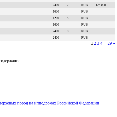
2400
2
RUB
125 000
1600
RUB
1200
5
RUB
1600
RUB
2400
8
RUB
2400
RUB
1
2
3
4
...
29
»
содержание.
верховых пород на ипподромах Российской Федерации