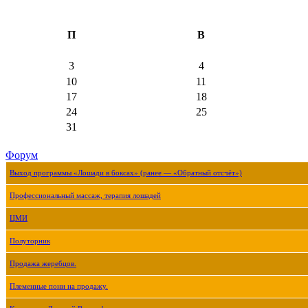
П
В
3
4
10
11
17
18
24
25
31
Форум
Выход программы «Лошади в боксах» (ранее — «Обратный отсчёт»)
Профессиональный массаж, терапия лошадей
ЦМИ
Полуторник
Продажа жеребцов.
Племенные пони на продажу.