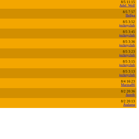
8/5 11:15
Adel_Wolf
8/5 7:57
Hellga
8/5 3:52
jockeyclub
8/5 3:45
jockeyclub
8/5 3:36
jockeyclub
8/5 3:23
jockeyclub
8/5 3:15
jockeyclub
8/5 3:13
jockeyclub
8/4 16:23
Marina86
8/2 20:36
Antrib
8/2 20:13
Atalanta