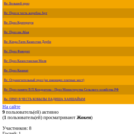
Re: Большой приз
Re: Приз в честь жеребца Арт
Re: Приз Критериум
Re: Приз им.Абая
Re: Kinga Farm Казахстан Дерби
Re: Приз Фаворит
Re: Приз Казахстанская Миля
Re: Приз Казанат
Re: Ограничительный приз (не имеющих платных мест)
Re: Приз памяти В.П.Кондратова - Приз Министерства Сельского хозяйства РФ
Re: ПРИЗ В ЧЕСТЬ КОБЫЛЫ ПАДИША ХАНШАЙЫМ
На сайте
9
пользователь(ей) активно
(
1
пользователь(ей) просматривают
Жокеи
)
Участников: 8
Гостей: 1