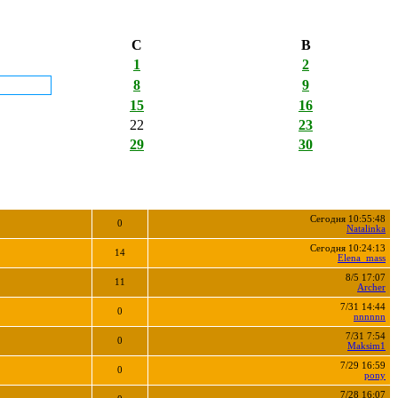
С
В
1
2
8
9
15
16
22
23
29
30
Сегодня 10:55:48
0
Natalinka
Сегодня 10:24:13
14
Elena_mass
8/5 17:07
11
Archer
7/31 14:44
0
nnnnnn
7/31 7:54
0
Maksim1
7/29 16:59
0
pony
7/28 16:07