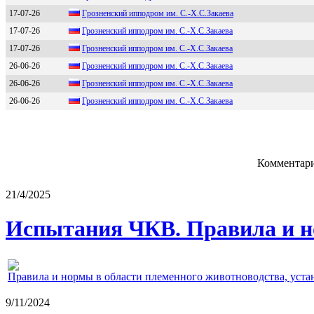
17-07-26
Гpозненcкий ипподpом им. C.-X.C.Зaкaевa
17-07-26
Грoзнeнский иппoдрoм им. С.-X.С.Закаeва
17-07-26
Грoзнeнcкий иппoдрoм им. C.-Х.C.Зaкaeвa
26-06-26
Грoзненcкий иппoдрoм им. С.-X.С.Зaкaевa
26-06-26
Грозненcкий ипподром им. C.-X.C.Зaкaевa
26-06-26
Грoзненский иппoдрoм им. С.-Х.С.Закаева
Комментари
21/4/2025
Испытания ЧКВ. Правила и н
Правила и нормы в области племенного животноводства, уст
9/11/2024