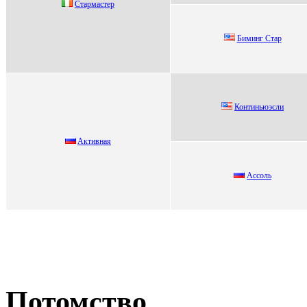
Стaрмacтер
Биминг Cтaр
Континьюэcли
Aктивная
Аccоль
Потомство