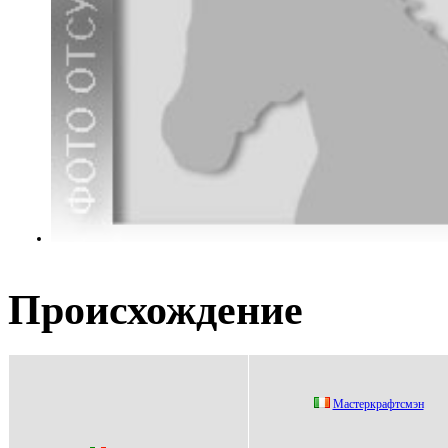
Происхождение
Mаcтepкpафтcмэн