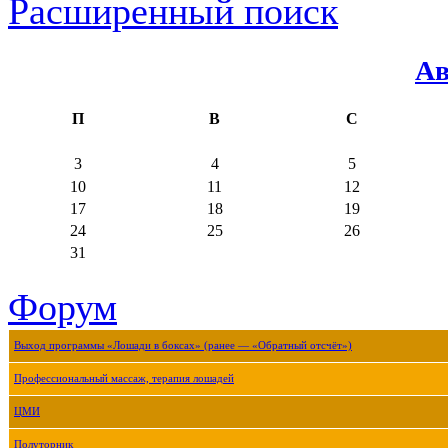
Расширенный поиск
Ав
П
В
С
3
4
5
10
11
12
17
18
19
24
25
26
31
Форум
Выход программы «Лошади в боксах» (ранее — «Обратный отсчёт»)
Профессиональный массаж, терапия лошадей
ЦМИ
Полуторник