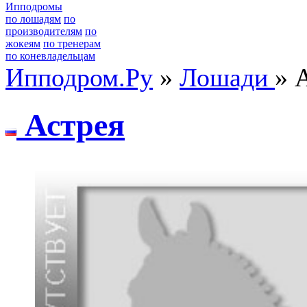
Ипподромы
по лошадям
по
производителям
по
жокеям
по тренерам
по коневладельцам
Ипподром.Ру
»
Лошади
» 
Астpeя