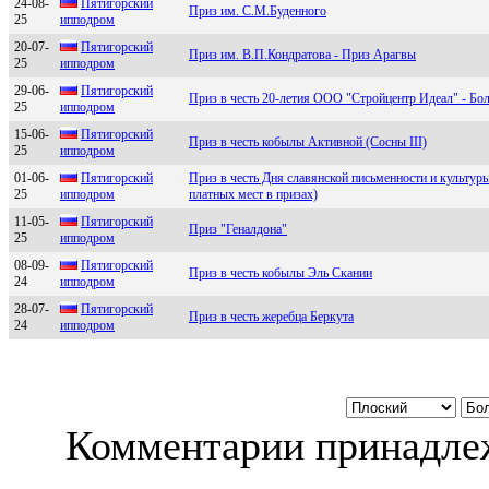
24-08-
Пятигopcкий
Приз им. С.М.Буденного
25
иппoдpoм
20-07-
Пятигоpcкий
Приз им. В.П.Кондратова - Приз Арагвы
25
ипподpом
29-06-
Пятигopский
Приз в честь 20-летия ООО "Стройцентр Идеал" - Бо
25
иппoдpoм
15-06-
Пятигорcкий
Приз в честь кобылы Активной (Сосны III)
25
ипподром
01-06-
Пятигорский
Приз в честь Дня славянской письменности и культур
25
ипподром
платных мест в призах)
11-05-
Пятигoрcкий
Приз "Геналдона"
25
иппoдрoм
08-09-
Пятигopcкий
Приз в честь кобылы Эль Скании
24
иппoдpoм
28-07-
Пятигоpский
Приз в честь жеребца Беркута
24
ипподpом
Комментарии принадлеж