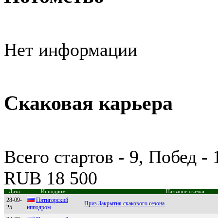
Нет информации
Скаковая карьера
Всего стартов - 9, Побед -
RUB 18 500
Дата
Ипподром
Название скачки
28-09-
Пятигopcкий
Приз Закрытия скакового сезона
25
иппoдpoм