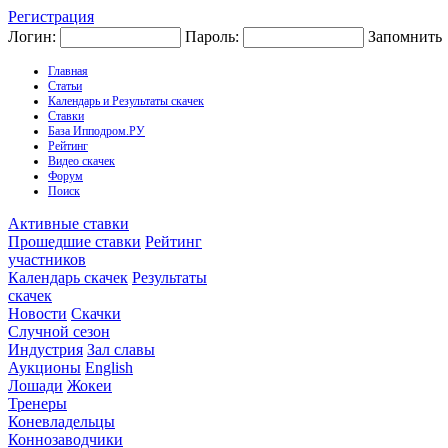
Регистрация
Логин:
Пароль:
Запомнить
Главная
Статьи
Календарь и Результаты скачек
Ставки
База Ипподром.РУ
Рейтинг
Видео скачек
Форум
Поиск
Активные ставки
Прошедшие ставки
Рейтинг
участников
Календарь скачек
Результаты
скачек
Новости
Скачки
Случной сезон
Индустрия
Зал славы
Аукционы
English
Лошади
Жокеи
Тренеры
Коневладельцы
Коннозаводчики