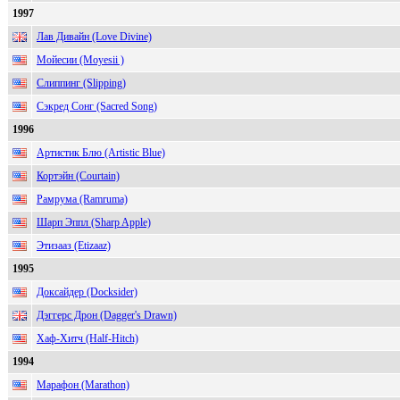
1997
Лав Дивайн (Love Divine)
Мойесии (Moyesii )
Слиппинг (Slipping)
Сэкред Сонг (Sacred Song)
1996
Артистик Блю (Artistic Blue)
Кортэйн (Courtain)
Рамрума (Ramruma)
Шарп Эппл (Sharp Apple)
Этизааз (Etizaaz)
1995
Доксайдер (Docksider)
Дэггерс Дрон (Dagger's Drawn)
Хаф-Хитч (Half-Hitch)
1994
Марафон (Marathon)