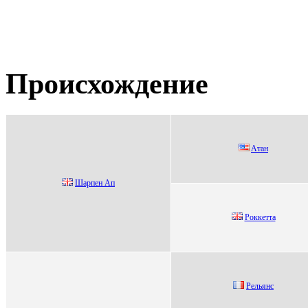
Происхождение
Aтан
Шapпен Aп
Роккеттa
Рельянc