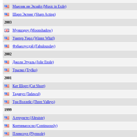
Мьюзик ин Экзайл (Music in Exile)
Шарп Эктинг (Sharp Acting)
2003
Муншэдоу (Moonshadow)
Уинтер Уирл (Winter Whirl)
Фэбьюлусдэй (Fabulousday)
2002
Джоли Этуаль (Jolie Etoile)
Трылко (Trylko)
2001
Кат Шорт (Cut Short)
Тадавул (Tadawul)
Три Вэллейс (Three Valleys)
1999
Алтруисте (Altruiste)
Континьюэсли (Continuously)
Плимсоул (Plymsole)