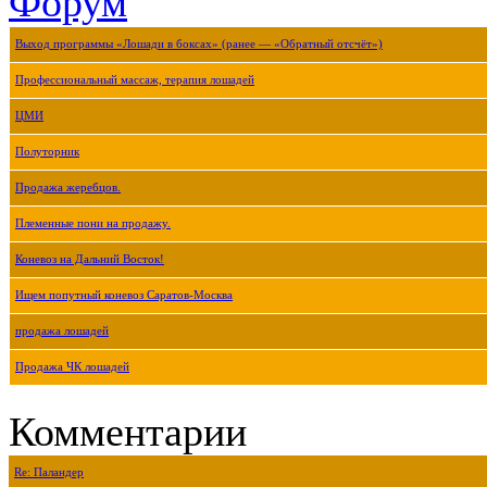
Форум
Выход программы «Лошади в боксах» (ранее — «Обратный отсчёт»)
Профессиональный массаж, терапия лошадей
ЦМИ
Полуторник
Продажа жеребцов.
Племенные пони на продажу.
Коневоз на Дальний Восток!
Ищем попутный коневоз Саратов-Москва
продажа лошадей
Продажа ЧК лошадей
Комментарии
Re: Паландер