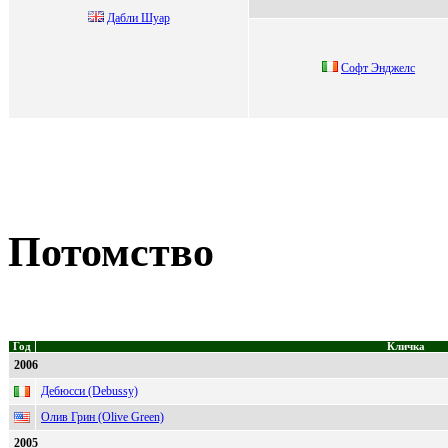
Дабли Шуар
Coфт Энджелc
Потомство
Год
Кличка
2006
Дебюсси (Debussy)
Олив Грин (Olive Green)
2005