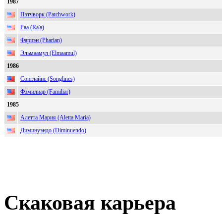
1987
Пэтчворк (Patchwork)
Раа (Ra'a)
Фариэн (Pharian)
Эльмаамул (Elmaamul)
1986
Сонглайнс (Songlines)
Фэмилиар (Familiar)
1985
Алетта Мария (Aletta Maria)
Диминуэндо (Diminuendo)
Скаковая карьера