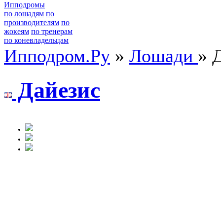
Ипподромы
по лошадям
по
производителям
по
жокеям
по тренерам
по коневладельцам
Ипподром.Ру
»
Лошади
» 
Дайезис