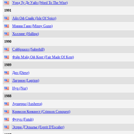
Уорд Ту Де Уайз (Word To The Wise)
1991
Айл Оф Спайс (Isle Of Spice)
Минни Ганн (Minny Gunn)
Холлинг (Halling)
1990
Сэйбрхилл (Sabrehill)
Фэйр Мэйд Оф Кент (Fair Made Of Kent)
1989
Диз (Diese)
Лагрион (Lagrion)
Нур (Nur)
1988
Аушерра (Ausherra)
Кримсон Конквест (Crimson Conquest)
Футух (Futuh)
Эспри Д'Эскалье (Esprit D'Escalier)