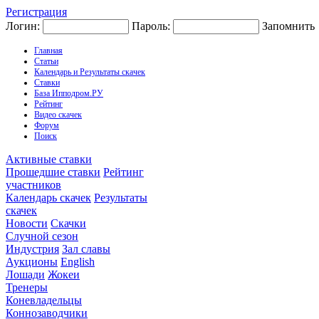
Регистрация
Логин:
Пароль:
Запомнить
Главная
Статьи
Календарь и Результаты скачек
Ставки
База Ипподром.РУ
Рейтинг
Видео скачек
Форум
Поиск
Активные ставки
Прошедшие ставки
Рейтинг
участников
Календарь скачек
Результаты
скачек
Новости
Скачки
Случной сезон
Индустрия
Зал славы
Аукционы
English
Лошади
Жокеи
Тренеры
Коневладельцы
Коннозаводчики