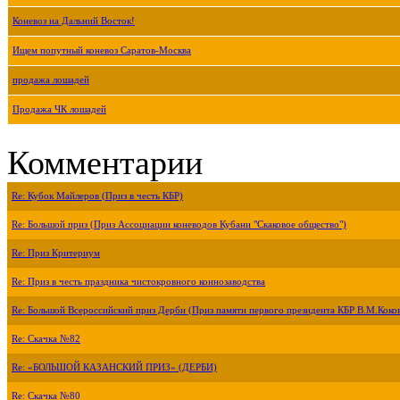
Коневоз на Дальний Восток!
Ищем попутный коневоз Саратов-Москва
продажа лошадей
Продажа ЧК лошадей
Комментарии
Re: Кубок Майлеров (Приз в честь КБР)
Re: Большой приз (Приз Ассоциации коневодов Кубани "Скаковое общество")
Re: Приз Критериум
Re: Приз в честь праздника чистокровного коннозаводства
Re: Большой Всероссийский приз Дерби (Приз памяти первого президента КБР В.М.Коко
Re: Скачка №82
Re: «БОЛЬШОЙ КАЗАНСКИЙ ПРИЗ» (ДЕРБИ)
Re: Скачка №80