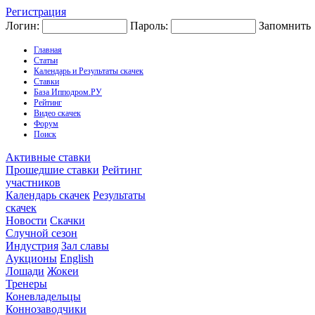
Регистрация
Логин:
Пароль:
Запомнить
Главная
Статьи
Календарь и Результаты скачек
Ставки
База Ипподром.РУ
Рейтинг
Видео скачек
Форум
Поиск
Активные ставки
Прошедшие ставки
Рейтинг
участников
Календарь скачек
Результаты
скачек
Новости
Скачки
Случной сезон
Индустрия
Зал славы
Аукционы
English
Лошади
Жокеи
Тренеры
Коневладельцы
Коннозаводчики