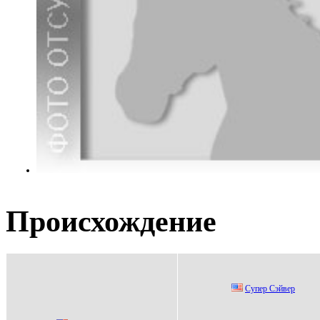
Происхождение
Cупеp Cэйвеp