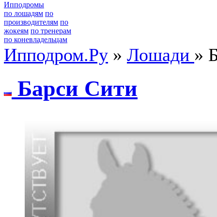
Ипподромы
по лошадям
по
производителям
по
жокеям
по тренерам
по коневладельцам
Ипподром.Ру
»
Лошади
» 
Барcи Cити