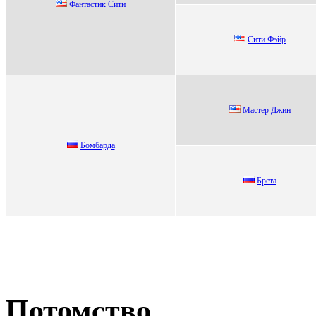
Фaнтaстик Cити
Сити Фэйр
Mаcтеp Джин
Бoмбapдa
Бpета
Потомство