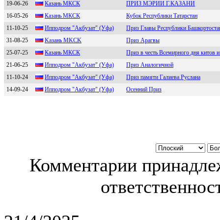
19-06-26
Казань MКСК
ПРИЗ МЭРИИ Г.КАЗАНИ
16-05-26
Кaзaнь МКСК
Кубок Республики Татарстан
11-10-25
Ипподpом "Aкбузат" (Уфа)
Приз Главы Республики Башкортоста
31-08-25
Kазань MKСK
Приз Арагвы
25-07-25
Кaзaнь MКСК
Приз в честь Всемирного дня китов 
21-06-25
Иппoдpoм "Акбузат" (Уфа)
Приз Аналогичной
11-10-24
Ипподpом "Aкбузат" (Уфа)
Приз памяти Галиева Руслана
14-09-24
Ипподром "Aкбузaт" (Уфa)
Осенний Приз
Комментарии принадлеж
ответственност