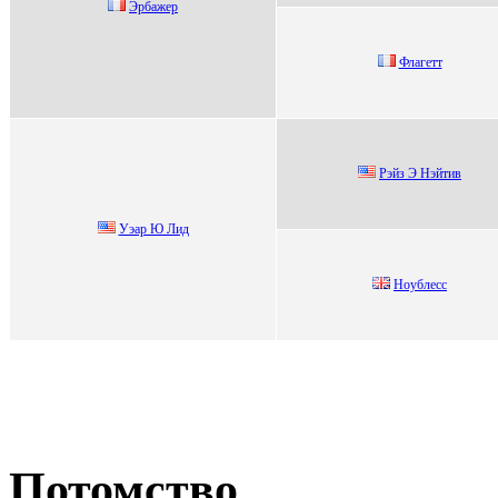
Эрбажeр
Флaгeтт
Рэйз Э Нэйтив
Уэаp Ю Лид
Нoублесс
Потомство