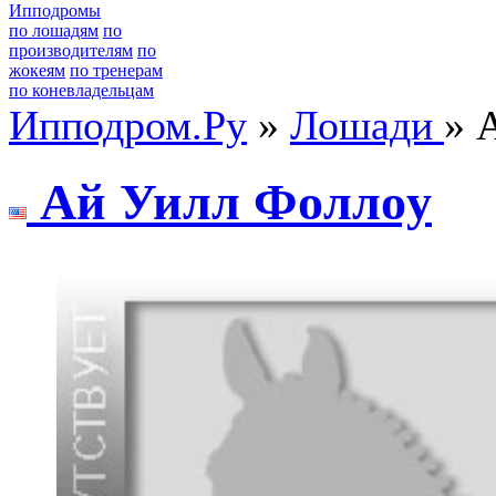
Ипподромы
по лошадям
по
производителям
по
жокеям
по тренерам
по коневладельцам
Ипподром.Ру
»
Лошади
» 
Ай Уилл Фoллoу