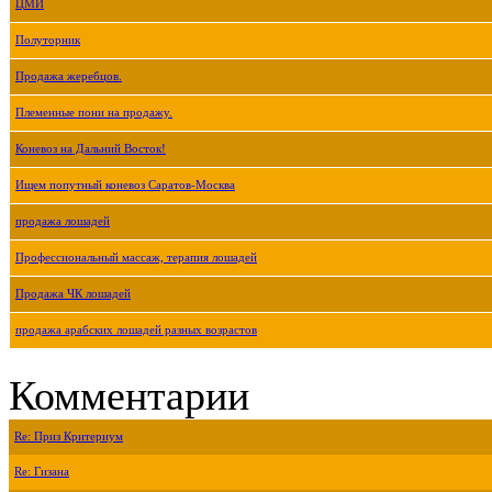
ЦМИ
Полуторник
Продажа жеребцов.
Племенные пони на продажу.
Коневоз на Дальний Восток!
Ищем попутный коневоз Саратов-Москва
продажа лошадей
Профессиональный массаж, терапия лошадей
Продажа ЧК лошадей
продажа арабских лошадей разных возрастов
Комментарии
Re: Приз Критериум
Re: Гизана