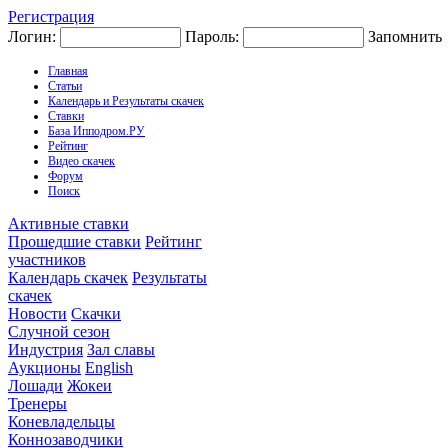
Регистрация
Логин:
Пароль:
Запомнить
Главная
Статьи
Календарь и Результаты скачек
Ставки
База Ипподром.РУ
Рейтинг
Видео скачек
Форум
Поиск
Активные ставки
Прошедшие ставки
Рейтинг
участников
Календарь скачек
Результаты
скачек
Новости
Скачки
Случной сезон
Индустрия
Зал славы
Аукционы
English
Лошади
Жокеи
Тренеры
Коневладельцы
Коннозаводчики