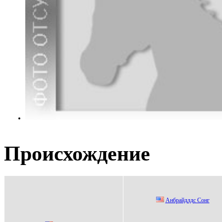
Происхождение
Анбрайдлдc Сонг