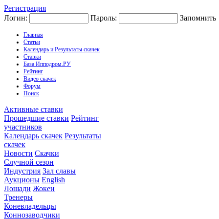
Регистрация
Логин:
Пароль:
Запомнить
Главная
Статьи
Календарь и Результаты скачек
Ставки
База Ипподром.РУ
Рейтинг
Видео скачек
Форум
Поиск
Активные ставки
Прошедшие ставки
Рейтинг
участников
Календарь скачек
Результаты
скачек
Новости
Скачки
Случной сезон
Индустрия
Зал славы
Аукционы
English
Лошади
Жокеи
Тренеры
Коневладельцы
Коннозаводчики