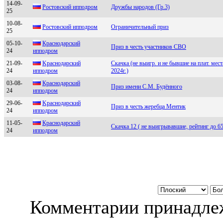
14-09-
Рoстoвский иппoдpoм
Дружбы народов (Гр.3)
25
10-08-
Pоcтовcкий ипподpом
Ограничительный приз
25
05-10-
Краcнoдарcкий
Приз в честь участников СВО
24
иппoдрoм
21-09-
Kрacнoдaрcкий
Скачка (не выигр. и не бывшие на плат. мест
24
иппoдрoм
2024г.)
03-08-
Кpаснодаpский
Приз имени С.М. Будённого
24
ипподpом
29-06-
Kраснодарский
Приз в честь жеребца Ментик
24
ипподром
11-05-
Кpaснoдapский
Скачка 12 ( не выигрывавшие, рейтинг до 65
24
иппoдpoм
Комментарии принадлеж