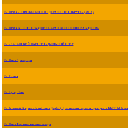
Re: ПРИЗ «ПОВОЛЖСКОГО ФЕДЕРАЛЬНОГО ОКРУГА» (МСХ)
Re: ПРИЗ В ЧЕСТЬ ПРАЗДНИКА АРАБСКОГО КОННОЗАВОДСТВА
Re: «КАЗАНСКИЙ ФАВОРИТ» (БОЛЬШОЙ ПРИЗ)
Re: Приз Критериум
Re: Гизана
Re: Супер Тип
Re: Большой Всероссийский приз Дерби (Приз памяти первого президента КБР В.М.Коко
Re: Приз Терского конного завода