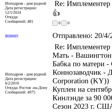
Re: Имплементер
Ипподром - дом родной
Дата регистрации:
👍
12/1/2024
Откуда:
Сообщений:
481
0
0
Отправлено:
20/4/
dementy
Re: Имплементер
Мать - Вашингтон
Бабка по матери - 
Коннозаводчик - 
Ипподром - дом родной
Дата регистрации:
Corporation (KY))
6/2/2010
Куплен на сентябр
Откуда:
Ростов -на-Дону
Сообщений:
4975
Кинлэнде за 90 00
Сезон 2023 г. США 