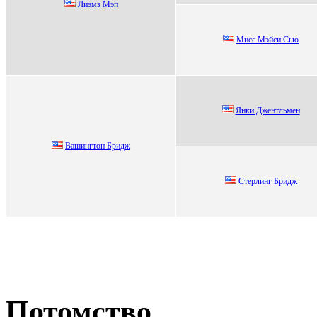
Лиэмз Мэп
Mиcc Mэйcи Сью
Янки Джeнтльмeн
Вaшингтон Бридж
Стepлинг Бpидж
Потомство