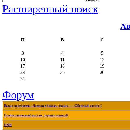
Расширенный поиск
Ав
П
В
С
3
4
5
10
11
12
17
18
19
24
25
26
31
Форум
Выход программы «Лошади в боксах» (ранее — «Обратный отсчёт»)
Профессиональный массаж, терапия лошадей
ЦМИ