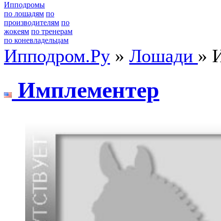
Ипподромы
по лошадям
по
производителям
по
жокеям
по тренерам
по коневладельцам
Ипподром.Ру
»
Лошади
» 
Имплeмeнтeр