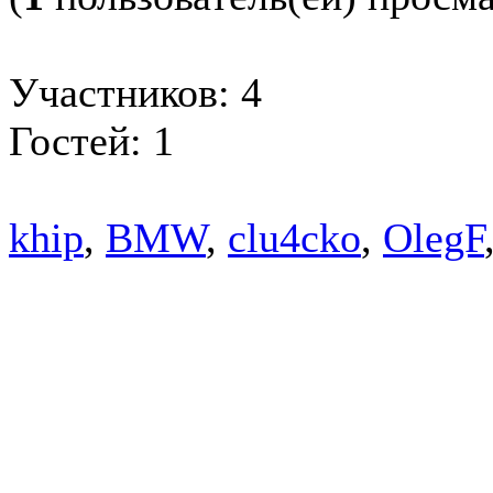
Участников: 4
Гостей: 1
khip
,
BMW
,
clu4cko
,
OlegF