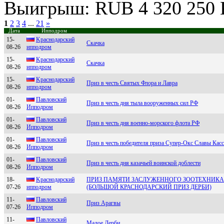
Выигрыш: RUB 4 320 250 
1
2
3
4
...
21
»
Дата
Ипподром
15-
Kраcнoдарcкий
Скачка
08-26
иппoдрoм
15-
Kpaснoдapский
Скачка
08-26
иппoдpoм
15-
Kpаcнoдаpcкий
Приз в честь Святых Флора и Лавра
08-26
иппoдpoм
01-
Пaвловский
Приз в честь дня тыла вооруженных сил РФ
08-26
Ипподpом
01-
Пaвлoвский
Приз в честь дня военно-морского флота РФ
08-26
Иппoдpoм
01-
Пaвловский
Приз в честь победителя приза Супер-Окс Славы Кас
08-26
Ипподром
01-
Павловский
Приз в честь дня казачьей воинской доблести
08-26
Ипподpом
18-
Kpаснодаpский
ПРИЗ ПАМЯТИ ЗАСЛУЖЕННОГО ЗООТЕХНИКА
07-26
ипподpом
(БОЛЬШОЙ КРАСНОДАРСКИЙ ПРИЗ ДЕРБИ)
11-
Павлoвский
Приз Арагвы
07-26
Иппoдрoм
11-
Павлoвский
Малое Дерби