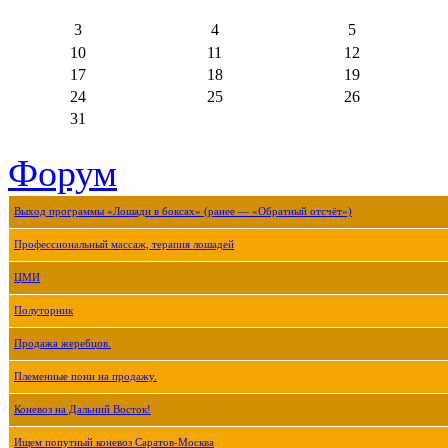
3
4
5
10
11
12
17
18
19
24
25
26
31
Форум
Выход программы «Лошади в боксах» (ранее — «Обратный отсчёт»)
Профессиональный массаж, терапия лошадей
ЦМИ
Полуторник
Продажа жеребцов.
Племенные пони на продажу.
Коневоз на Дальний Восток!
Ищем попутный коневоз Саратов-Москва