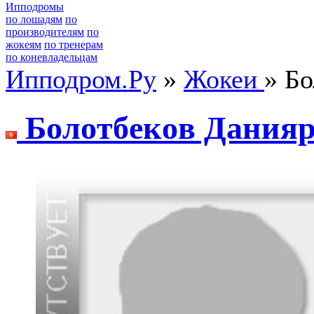
Ипподромы
по лошадям
по
производителям
по
жокеям
по тренерам
по коневладельцам
Ипподром.Ру
»
Жокеи
» Б
Бoлoтбeкoв Дания