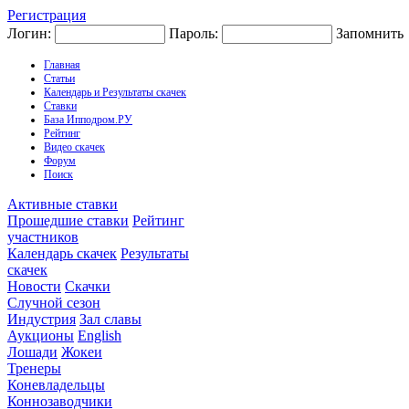
Регистрация
Логин:
Пароль:
Запомнить
Главная
Статьи
Календарь и Результаты скачек
Ставки
База Ипподром.РУ
Рейтинг
Видео скачек
Форум
Поиск
Активные ставки
Прошедшие ставки
Рейтинг
участников
Календарь скачек
Результаты
скачек
Новости
Скачки
Случной сезон
Индустрия
Зал славы
Аукционы
English
Лошади
Жокеи
Тренеры
Коневладельцы
Коннозаводчики