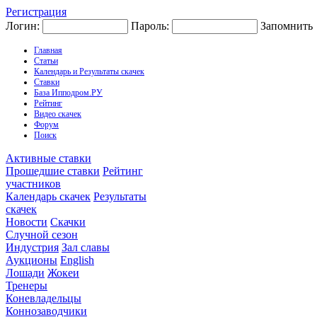
Регистрация
Логин:
Пароль:
Запомнить
Главная
Статьи
Календарь и Результаты скачек
Ставки
База Ипподром.РУ
Рейтинг
Видео скачек
Форум
Поиск
Активные ставки
Прошедшие ставки
Рейтинг
участников
Календарь скачек
Результаты
скачек
Новости
Скачки
Случной сезон
Индустрия
Зал славы
Аукционы
English
Лошади
Жокеи
Тренеры
Коневладельцы
Коннозаводчики