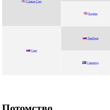
Стивeн Слю
Kaдиpa
Лaмбоpн
Cаpа
Cпиpитед
Потомство