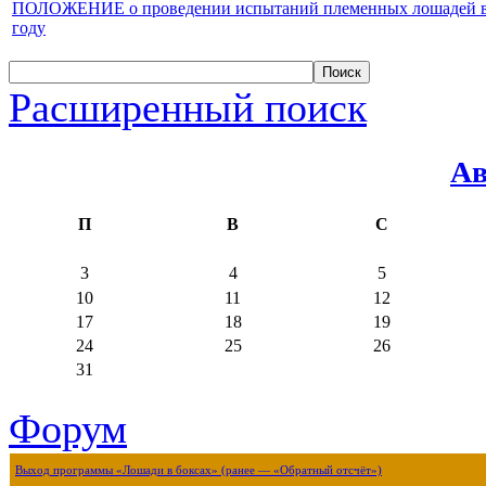
ПОЛОЖЕНИЕ о проведении испытаний племенных лошадей верх
году
Расширенный поиск
Ав
П
В
С
3
4
5
10
11
12
17
18
19
24
25
26
31
Форум
Выход программы «Лошади в боксах» (ранее — «Обратный отсчёт»)