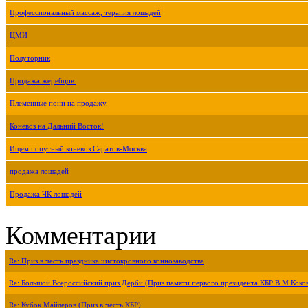
Профессиональный массаж, терапия лошадей
ЦМИ
Полуторник
Продажа жеребцов.
Племенные пони на продажу.
Коневоз на Дальний Восток!
Ищем попутный коневоз Саратов-Москва
продажа лошадей
Продажа ЧК лошадей
Комментарии
Re: Приз в честь праздника чистокровного коннозаводства
Re: Большой Всероссийский приз Дерби (Приз памяти первого президента КБР В.М.Коко
Re: Кубок Майлеров (Приз в честь КБР)