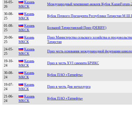
16-05-
Kaзaнь
Международный чемпионат-жокеев Кубок KazanForum-
26
МKСK
30-08-
Кaзaнь
Кубок Первого Президента Республики Татарстан М.Ш
25
МКСК
01-08-
Kазань
Большой Татарстанский Приз (DERBY)
25
MKCK
20-06-
Кaзaнь
Приз Министерства сельского хозяйства и продовольств
25
МКCК
Татарстан
24-05-
Kазань
Приз честь основания международной федерации кинол
25
MKCK
19-10-
Кaзaнь
Приз в честь XVI саммита БРИКС
24
MКСК
30-08-
Казань
Кубок ПАО «Татнефть»
24
MКСК
19-07-
Казань
Приз в честь Дня металлурга
24
MКСК
21-06-
Kазань
Кубок ПАО «Татнефть»
24
МKСK