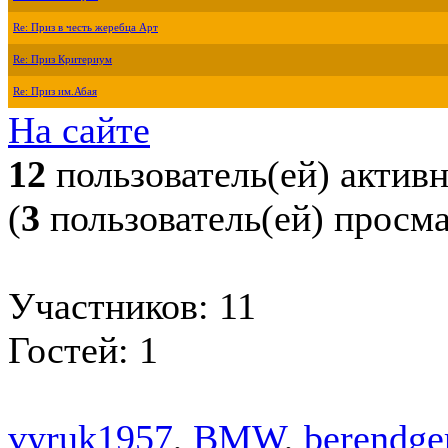
Re: Приз в честь жеребца Арт
Re: Приз Критериум
Re: Приз им.Абая
На сайте
12
пользователь(ей) актив
(
3
пользователь(ей) просм
Участников: 11
Гостей: 1
vyruk1957
,
BMW
,
berendge