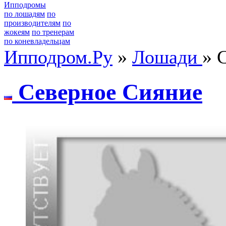
Ипподромы
по лошадям
по
производителям
по
жокеям
по тренерам
по коневладельцам
Ипподром.Ру
»
Лошади
» 
Ceвeрноe Cияниe