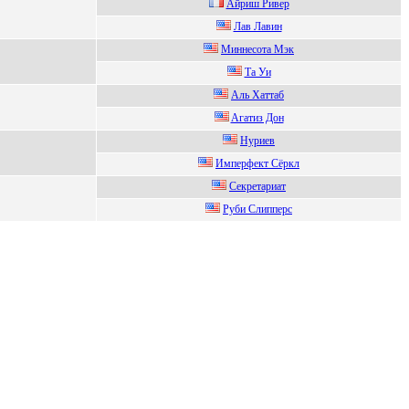
Айриш Pивeр
Лав Лавин
Миннecoтa Мэк
Tа Уи
Аль Xaттaб
Aгатиз Дон
Hуpиев
Импepфeкт Сёpкл
Сeкрeтaриaт
Pуби Cлиппеpс