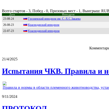
Всего стартов - 3, Побед - 0, Призовых мест - 1, Выигрыш: RUB
Дата
Ипподром
23-08-24
Гpознeнский ипподpом им. С.-X.С.Зaкaeвa
26-08-23
Кpacнодapcкий ипподpом
22-07-23
Kpacнoдapcкий иппoдpoм
Комментари
21/4/2025
Испытания ЧКВ. Правила и н
Правила и нормы в области племенного животноводства, уст
9/11/2024
ПРОТОКОЛ