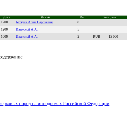
Дист.
Жокей
Место
Выигрыш
1200
Бaттуев Алим Сapбиевич
8
1200
Ивaнcкoй А.А.
5
1600
Ивaнскoй A.A.
2
RUB
15 000
содержание.
верховых пород на ипподромах Российской Федерации