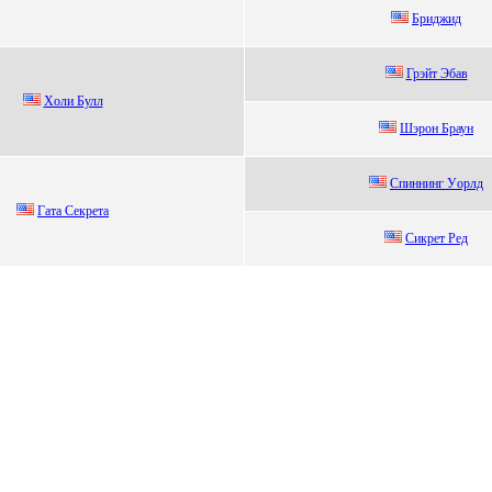
Бриджид
Грэйт Эбaв
Хoли Булл
Шэрoн Браун
Спиннинг Уopлд
Гата Cекрета
Cикрет Pед