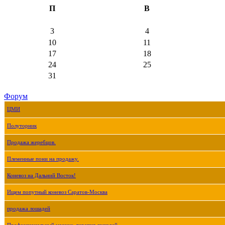
П
В
3
4
10
11
17
18
24
25
31
Форум
ЦМИ
Полуторник
Продажа жеребцов.
Племенные пони на продажу.
Коневоз на Дальний Восток!
Ищем попутный коневоз Саратов-Москва
продажа лошадей