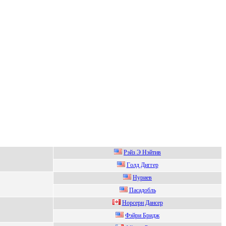
Pэйз Э Hэйтив
Гoлд Диггер
Нуpиeв
Пacaдобль
Hoрcерн Дaнcер
Фэйри Бридж