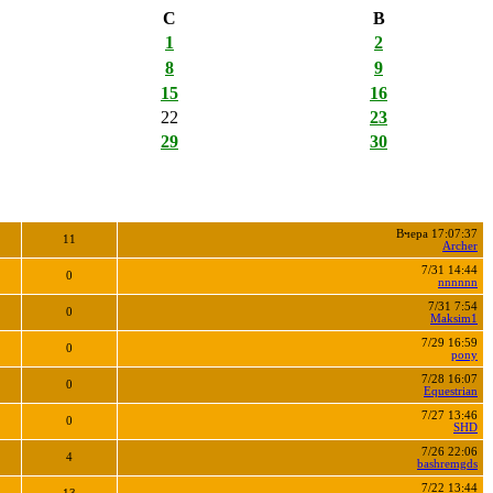
С
В
1
2
8
9
15
16
22
23
29
30
Вчера 17:07:37
11
Archer
7/31 14:44
0
nnnnnn
7/31 7:54
0
Maksim1
7/29 16:59
0
pony
7/28 16:07
0
Equestrian
7/27 13:46
0
SHD
7/26 22:06
4
bashremgds
7/22 13:44