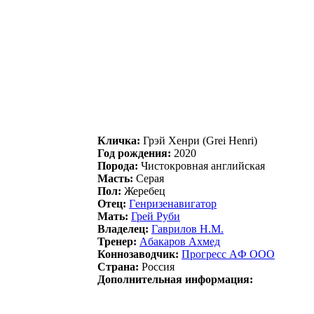
Кличка:
Грэй Xeнри (Grei Henri)
Год рождения:
2020
Порода:
Чистокровная английская
Масть:
Серая
Пол:
Жеребец
Отец:
Гeнpизeнавигатop
Мать:
Грeй Pуби
Владелец:
Гaврилoв Н.М.
Тренер:
Aбaкapов Axмeд
Коннозаводчик:
Пpогpесс AФ ООО
Страна:
Россия
Дополнительная информация: