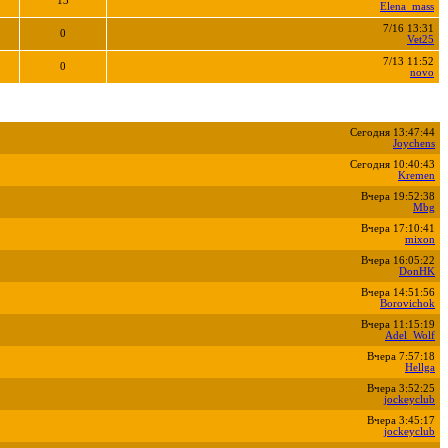
13
Elena_mass
7/16 13:31
0
Vet25
7/13 11:52
0
novo
Сегодня 13:47:44
Joychens
Сегодня 10:40:43
Kremen
Вчера 19:52:38
Mbg
Вчера 17:10:41
mixon
Вчера 16:05:22
DonHK
Вчера 14:51:56
Borovichok
Вчера 11:15:19
Adel_Wolf
Вчера 7:57:18
Hellga
Вчера 3:52:25
jockeyclub
Вчера 3:45:17
jockeyclub