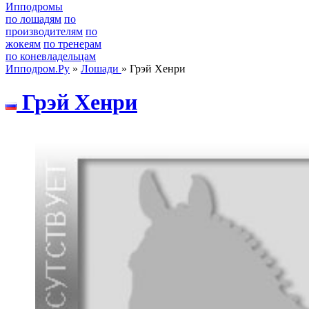
Ипподромы
по лошадям
по
производителям
по
жокеям
по тренерам
по коневладельцам
Ипподром.Ру
»
Лошади
» Грэй Хенри
Грэй Xeнри