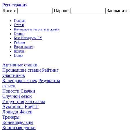
Регистрация
Логин:
Пароль:
Запомнить
Главная
Статьи
Календарь и Результаты скачек
Ставки
База Ипподром.РУ
Рейтинг
Видео скачек
Форум
Поиск
Активные ставки
Прошедшие ставки
Рейтинг
участников
Календарь скачек
Результаты
скачек
Новости
Скачки
Случной сезон
Индустрия
Зал славы
Аукционы
English
Лошади
Жокеи
Тренеры
Коневладельцы
Коннозаводчики