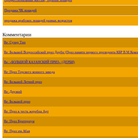
Профессиональный массаж, терапия лошадей
Продажа ЧК лошадей
продажа арабских лошадей разных возрастов
Комментарии
Re: Супер Тип
Re: Большой Всероссийский приз Дерби (Приз памяти первого президента КБР В.М.Коко
Re: «БОЛЬШОЙ КАЗАНСКИЙ ПРИЗ» (ДЕРБИ)
Re: Приз Терского конного завода
Re: Большой Летний приз
Re: Дерзкий
Re: Большой приз
Re: Приз в честь жеребца Арт
Re: Приз Критериум
Re: Приз им.Абая