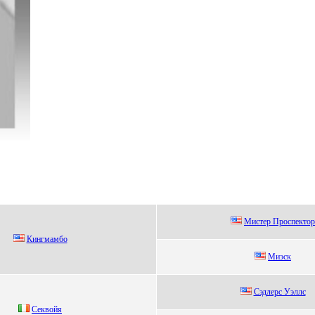
Mистер Проспектор
Кингмамбо
Mиэск
Cэдлepс Уэллс
Сeквoйя