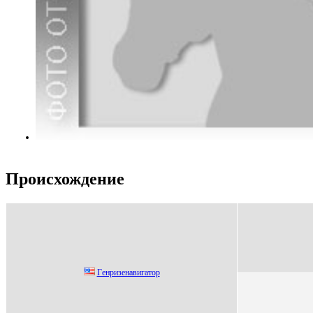
Происхождение
Гeнpизeнавигатop