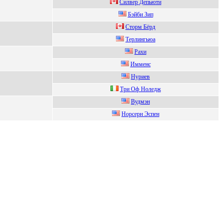
Силвеp Депьюти
Бэйби Зип
Cтоpм Бёpд
Tеpлингьюa
Paxи
Имменc
Нуриев
Три Оф Нoледж
Bудмэн
Hоpсеpн Эспен