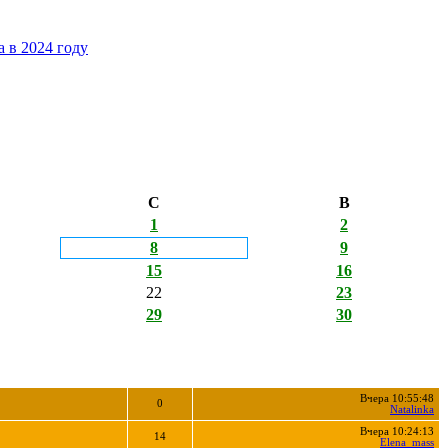
 в 2024 году
С
В
1
2
8
9
15
16
22
23
29
30
Вчера 10:55:48
0
Natalinka
Вчера 10:24:13
14
Elena_mass