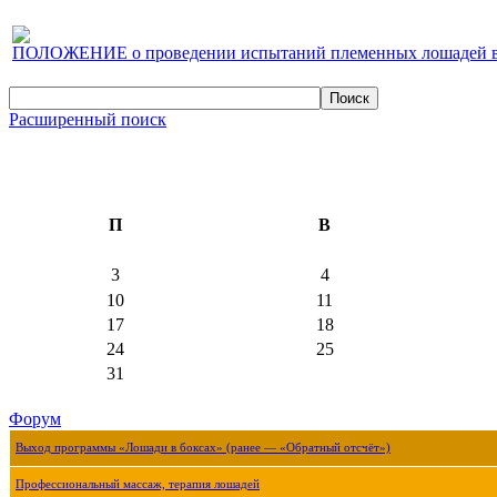
ПОЛОЖЕНИЕ о проведении испытаний племенных лошадей верх
Расширенный поиск
П
В
3
4
10
11
17
18
24
25
31
Форум
Выход программы «Лошади в боксах» (ранее — «Обратный отсчёт»)
Профессиональный массаж, терапия лошадей