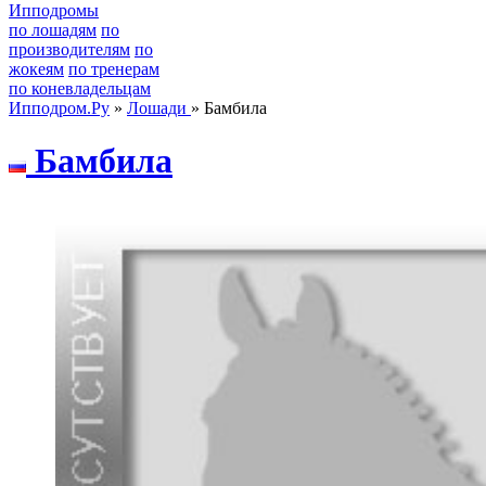
Ипподромы
по лошадям
по
производителям
по
жокеям
по тренерам
по коневладельцам
Ипподром.Ру
»
Лошади
» Бамбила
Бaмбилa