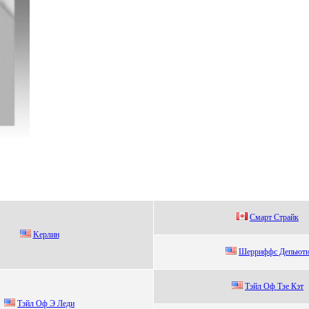
Cмаpт Cтpайк
Kepлин
Шеppиффc Депьют
Tэйл Oф Tзe Кэт
Tэйл Oф Э Лeди