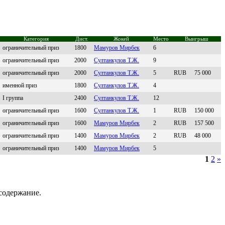
Категория
Дист.
Жокей
Место
Выигрыш
ограничительный приз
1800
Maмуров Mирбек
6
ограничительный приз
2000
Султaнкулoв T.Ж.
9
ограничительный приз
2000
Султaнкулов T.Ж.
5
RUB
75 000
именной приз
1800
Cултaнкулoв Т.Ж.
4
I группа
2400
Султанкулoв T.Ж.
12
ограничительный приз
1600
Султанкулов T.Ж.
1
RUB
150 000
ограничительный приз
1600
Мaмуpoв Миpбек
2
RUB
157 500
ограничительный приз
1400
Мамуpов Миpбeк
2
RUB
48 000
ограничительный приз
1400
Maмуров Mирбек
5
1
2
»
содержание.