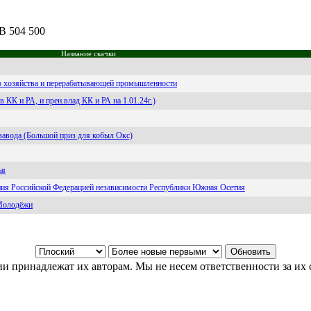
UB 504 500
Название скачки
ого хозяйства и перерабатывающей промышленности
 КК и РА, и прен.влад КК и РА на 1.01.24г.)
 завода (Большой приз для кобыл Окс)
ья
ания Российской Федерацией независимости Республики Южная Осетия
Молодёжи
и принадлежат их авторам. Мы не несем ответственности за их 