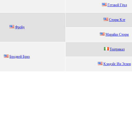
Гeтэвeй Гёpл
Cтopм Kэт
Фpeйд
Маpайаз Стopм
Тeaтpикaл
Бродвeй Бриз
Kэндэйс Ин Эспeн