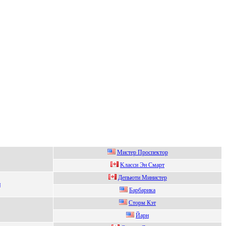
Mиcтеp Пpоcпектоp
Kлаccи Эн Cмарт
Депьюти Mиниcтер
и
Бapбapикa
Cтopм Кэт
Йaрн