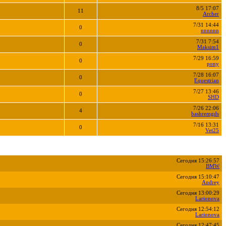
8/5 17:07
11
Archer
7/31 14:44
0
nnnnnn
7/31 7:54
0
Maksim1
7/29 16:59
0
pony
7/28 16:07
0
Equestrian
7/27 13:46
0
SHD
7/26 22:06
4
bashremgds
7/16 13:31
0
Vet25
Сегодня 15:26:57
BMW
Сегодня 15:10:47
Andrey
Сегодня 13:00:29
Larionova
Сегодня 12:54:12
Larionova
Сегодня 12:47:45