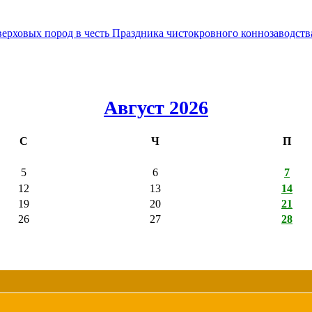
овых пород в честь Праздника чистокровного коннозаводства
Август 2026
С
Ч
П
5
6
7
12
13
14
19
20
21
26
27
28