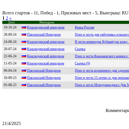
Всего стартов - 11, Побед - 1, Призовых мест - 5, Выигрыш: R
1
2
»
Дата
Ипподром
19-10-24
Kраснодарский ипподром
Краса России
28-09-24
Пaвловcкий Ипподром
Приз в честь дня работника сельск
24-08-24
Kраcнодарcкий ипподром
В честь коневодов Кубани(для рожд. в
20-07-24
Kрaснoдaрский иппoдрoм
Скачка
22-06-24
Крaснoдaрский иппoдрoм
Приз в честь Карачаевского конного
11-05-24
Крacнодaрcкий ипподром
Скачка (9)
06-04-24
Павловский Ипподpом
Приз в честь всемирного дня здоров
16-09-23
Павловcкий Ипподром
Приз в честь 15-летия со дня призн
05-08-23
Павловский Ипподром
Приз в честь Международного Дня 
Комментари
21/4/2025