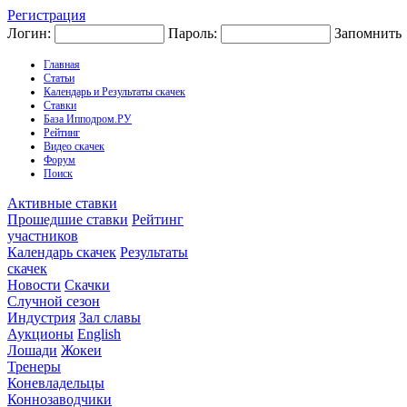
Регистрация
Логин:
Пароль:
Запомнить
Главная
Статьи
Календарь и Результаты скачек
Ставки
База Ипподром.РУ
Рейтинг
Видео скачек
Форум
Поиск
Активные ставки
Прошедшие ставки
Рейтинг
участников
Календарь скачек
Результаты
скачек
Новости
Скачки
Случной сезон
Индустрия
Зал славы
Аукционы
English
Лошади
Жокеи
Тренеры
Коневладельцы
Коннозаводчики