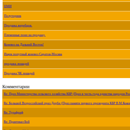
ЦМИ
Полуторник
Продажа жеребцов.
Племенные пони на продажу.
Коневоз на Дальний Восток!
Ищем попутный коневоз Саратов-Москва
продажа лошадей
Продажа ЧК лошадей
Комментарии
Re: Приз Министерства сельского хозяйства КБР (Приз в честь года единства народов Ро
Re: Большой Всероссийский приз Дерби (Приз памяти первого президента КБР В.М.Коко
Re: Турафриф
Re: Практикал Бой